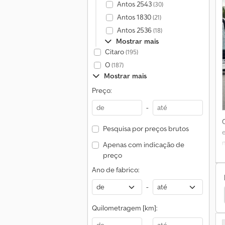
Antos 2543
(30)
Antos 1830
(21)
Antos 2536
(18)
Mostrar mais
r
Citaro
(195)
O
(187)
Mostrar mais
Preço:
-
Pesquisa por preços brutos
Apenas com indicação de
preço
Ano de fabrico:
e
-
s-Benz Tourismo
Treinador
Setra S Autocarros
Quilometragem [km]: