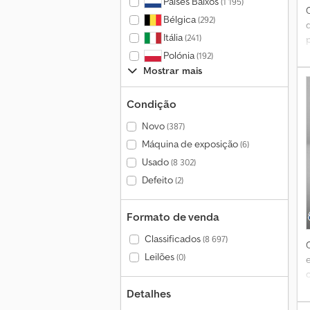
Países Baixos
(1 195)
Bélgica
(292)
Itália
(241)
Polónia
(192)
Mostrar mais
Condição
Novo
(387)
Máquina de exposição
(6)
Usado
(8 302)
Defeito
(2)
Formato de venda
Classificados
(8 697)
Leilões
(0)
Detalhes