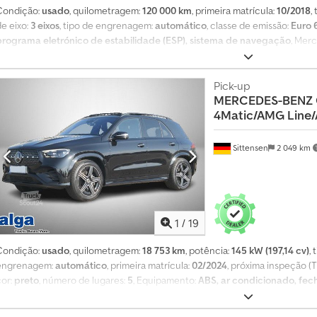
Condição:
usado
, quilometragem:
120 000 km
, primeira matrícula:
10/2018
,
de eixo:
3 eixos
, tipo de engrenagem:
automático
, classe de emissão:
Euro 
programa eletrónico de estabilidade (ESP), sistema de navegação
, Mer
Arocs 6X4 2640 Aproximadamente 120.000 km Caixa de velocidades automá
Dsdpfx Abezlzhkj Aock Sistema de navegação Pneus com aproximadamente
alemães CIFA K31L Ano de fabrico: 2018 160 m³ / hora Aproximadamente 1
Pick-up
MERCEDES-BENZ
funil Válvula de estrangulamento Vibrador Todas as informações são fornec
4Matic/AMG Line/
qualquer responsabilidade por erros. Sujeito a venda prévia. Venda apenas 
editadas apenas para proteção do cliente.
Sittensen
2 049 km
1
/
19
Condição:
usado
, quilometragem:
18 753 km
, potência:
145 kW (197,14 cv)
,
engrenagem:
automático
, primeira matrícula:
02/2024
, próxima inspeção (
cor:
preto
, número de lugares:
5
, Equipamento:
ABS, ar condicionado, fecho
garantia para veículos usados, programa eletrónico de estabilidade (ES
imobilizador, tração integral
, Equipamento especial: Sistema de limpa pára