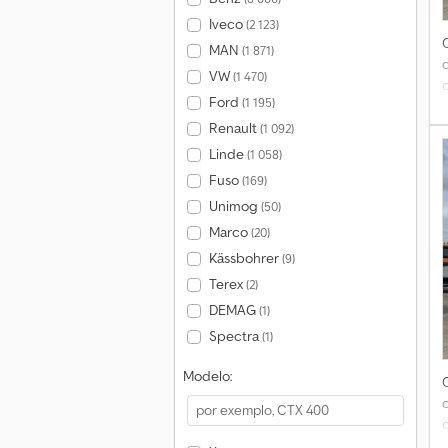
Iveco
(2 123)
MAN
(1 871)
VW
(1 470)
Ford
(1 195)
Renault
(1 092)
Linde
(1 058)
Fuso
(169)
Unimog
(50)
Marco
(20)
B
Kässbohrer
(9)
f
Terex
(2)
7
DEMAG
(1)
Spectra
(1)
Modelo:
c