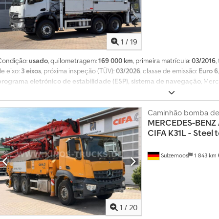
nossa página no Facebook.
1
/
19
Condição:
usado
, quilometragem:
169 000 km
, primeira matrícula:
03/2016
,
de eixo:
3 eixos
, próxima inspeção (TÜV):
03/2026
, classe de emissão:
Euro 6
programa eletrónico de estabilidade (ESP), sistema de navegação
, Mer
autopropulsada Schwing Dcedpfxozlzibo Ab Aok MB Arocs 6x4 Aproximad
alemães Veículo em perfeitas condições SCHWING KVM S24X Aproximadame
uso imediato Tampa do funil Válvula de aperto Limpeza de alta pressão P
Caminhão bomba de
MERCEDES-BENZ
Todas as informações são fornecidas sem garantia e não nos responsabiliza
CIFA K31L - Steel 
prévia. Venda apenas a clientes comerciais. As fotografias foram editadas a
Sulzemoos
1 843 km
1
/
20