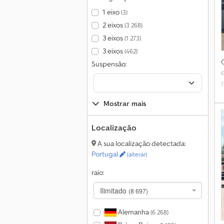
1 eixo
(3)
2 eixos
(3 268)
3 eixos
(1 273)
3 eixos
(462)
Suspensão:
Mostrar mais
Localização
A sua localização detectada:
Portugal
(alterar)
raio:
Ilimitado
(8 697)
Alemanha
(6 268)