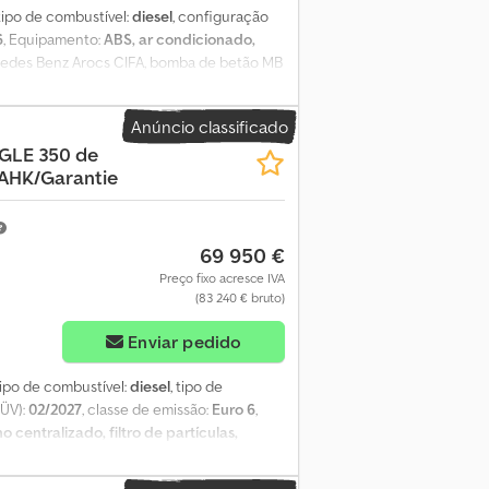
 tipo de combustível:
diesel
, configuração
6
, Equipamento:
ABS, ar condicionado,
cedes Benz Arocs CIFA, bomba de betão MB
tica Controlo remoto por rádio e cabo
 60% de vida útil Documentos de registo
Anúncio classificado
525 horas de funcionamento Cobertura do
GLE 350 de
idas sem garantia, não sendo aceite
AHK/Garantie
a clientes comerciais. As fotos foram
69 950 €
Preço fixo acresce IVA
(83 240 € bruto)
Enviar pedido
 tipo de combustível:
diesel
, tipo de
TÜV):
02/2027
, classe de emissão:
Euro 6
,
 centralizado, filtro de partículas,
P), sistema de navegação, sistema
-brisas adaptativo aquecido (Magic Vision