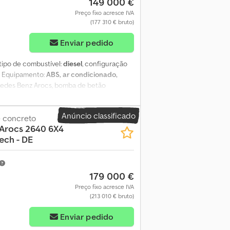
149 000 €
Preço fixo acresce IVA
(177 310 € bruto)
Enviar pedido
 tipo de combustível:
diesel
, configuração
, Equipamento:
ABS, ar condicionado,
cedes Benz Arocs, bomba de betão
amente 169.000 km Documentos de registo
nte 2300 horas de trabalho Pronto para
Anúncio classificado
neus com aproximadamente 70% de vida útil
 concreto
Arocs 2640 6X4
mos por quaisquer erros. Sujeito a venda
tech - DE
penas para proteger o cliente.
179 000 €
Preço fixo acresce IVA
(213 010 € bruto)
Enviar pedido