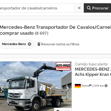
Procurar
Mercedes-Benz Transportador De Cavalos/Carne
comprar usado
(8 697)
Mercedes-Benz
Remover todos os filtros
Camião basculante
MERCEDES-BENZ
Achs Kipper Kran G
Peine
2 019 km
M
a
i
s