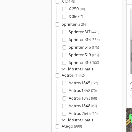
X
(2 478)
X 250
(10)
X 350
(2)
Sprinter
(2 214)
Sprinter 317
(443)
Sprinter 316
(334)
Sprinter 516
(175)
r
b
Sprinter 519
(152)
Sprinter 310
(100)
Mostrar mais
Actros
(1 442)
C
Actros 1845
(127)
Actros 1842
(70)
O
Actros 1843
(68)
Actros 1848
(62)
Actros 2545
(59)
Mostrar mais
Atego
(999)