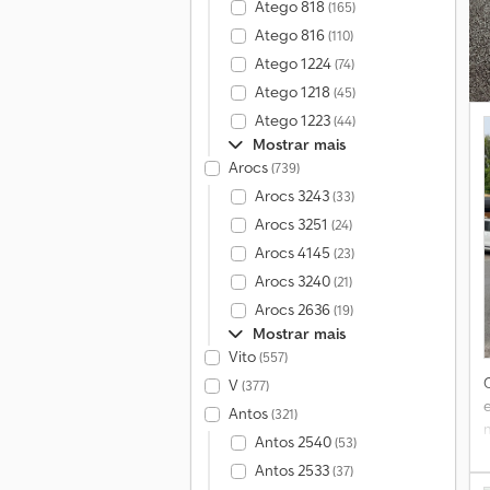
Atego 818
(165)
Atego 816
(110)
Atego 1224
(74)
Atego 1218
(45)
Atego 1223
(44)
Mostrar mais
Arocs
(739)
Arocs 3243
(33)
Arocs 3251
(24)
Arocs 4145
(23)
Arocs 3240
(21)
Arocs 2636
(19)
Mostrar mais
Vito
(557)
V
(377)
Antos
(321)
C
Antos 2540
(53)
Antos 2533
(37)