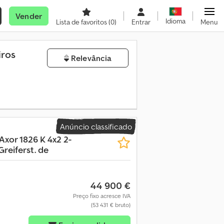
Vender
Idioma
Lista de favoritos
(0)
Entrar
Menu
iros
Relevância
Anúncio classificado
Axor 1826 K 4x2 2-
reiferst. de
44 900 €
Preço fixo acresce IVA
(53 431 € bruto)