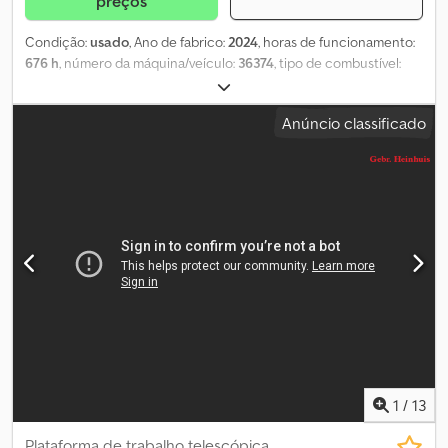
preços
Condição:
usado
, Ano de fabrico:
2024
, horas de funcionamento:
676 h
, número da máquina/veículo:
36374
, tipo de combustível:
diesel
, Peso próprio: 3.425 kg Capacidade de elevação: 250 kg
Altura de trabalho: 2.700 cm Dimensões do compartimento de
Anúncio classificado
carga: 769 x 220 x 298 cm Estado dos pneus dianteiros: 0 Estado
dos pneus traseiros: 0 Alcance horizontal máximo: 1.700 m
Cedpfsvf T U Hox Ahysrf Para mais informações, entre em contato
com o GRUPO PFEIFER.
1
/
13
Plataforma de trabalho telescópica