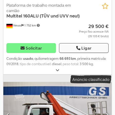
Plataforma de trabalho montada em
camião
Multitel
160ALU (TÜV und UVV neu!)
29 500 €
Neuss
1 752 km
Preço fixo acresce IVA
(35 105 € bruto)
Solicitar
Ligar
Condição:
usado
, quilometragem:
66 693 km
, primeira matrícula:
01/2018
, tipo de combustível:
diesel
, peso total:
3 500 kg
,
comprimento total:
6 780 mm
, largura total:
2 120 mm
, altura total:
2 800 mm
, Ano de fabrico:
2018
, Fabricante: Multitel Modelo:
Anúncio classificado
160ALU Ano de fabricação: 2018 Tipo de produto: Usado Dados:
Altura máxima de trabalho: 16,35 m Altura máxima da plataforma:
14,35 m Alcance máximo: 9,90 m Dimensões totais (C x L x A): 6,78 x
2,12 x 2,80 m Dimensões da plataforma (L x P): 1,20 x 0,70 m Carga
máxima na plataforma: 200 kg Ângulo de rotação da parte
superior: 350° Altura do solo: 0,20 m Largura dos estabilizadores
(perpendicular): 2,17 m Crjdpfx Ajzkfdmjhyef Comprimento dos