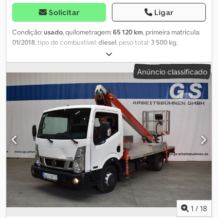
Solicitar
Ligar
Condição:
usado
, quilometragem:
65 120 km
, primeira matrícula:
01/2018
, tipo de combustível:
diesel
, peso total:
3 500 kg
,
comprimento total:
6 780 mm
, largura total:
2 120 mm
, altura total:
2 800 mm
, Ano de fabrico:
2018
, Fabricante: Multitel Modelo:
Anúncio classificado
160ALU Ano de fabricação: 2018 Tipo de produto: Usado Dados:
Altura máxima de trabalho: 16,35 m Altura máxima da plataforma:
14,35 m Alcance máximo: 9,90 m Dimensões totais (C x L x A): 6,78 x
2,12 x 2,80 m Dimensões da plataforma (L x P): 1,20 x 0,70 m Carga
máxima na plataforma: 200 kg Ângulo de rotação da parte
superior: 350° Altura do solo: 0,20 m Cedpjzkfdgjfx Ahyerf Largura
dos estabilizadores (perpendicularmente): 2,17 m Comprimento
dos estabilizadores: 3,28 m Pressão nos estabilizadores: dianteiro:
24 kN / traseiro: 12 kN Carta de condução necessária: B / 3 Peso
próprio: 3.350 kg Peso bruto admissível: 3.500 kg Características
especiais: Cesto de trabalho rotativo, área de carga com laterais,
carroçaria tipo furgão para materiais: 1,50 x 0,50 x 0,50 m.
Observação: Inspeção Tüv e UVV recentes. Localização: 41468
Neuss Disponível imediatamente
1
/
18