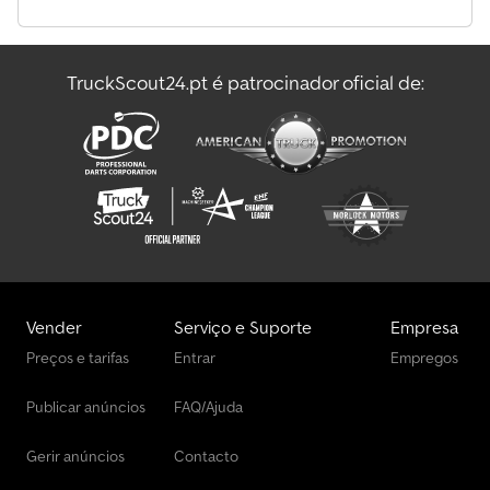
Terberg Caminhões
TruckScout24.pt é patrocinador oficial de:
Transportador De Automóveis
Transportador De Cavalos/Carneiros
Vender
Serviço e Suporte
Empresa
Preços e tarifas
Entrar
Empregos
Publicar anúncios
FAQ/Ajuda
Gerir anúncios
Contacto