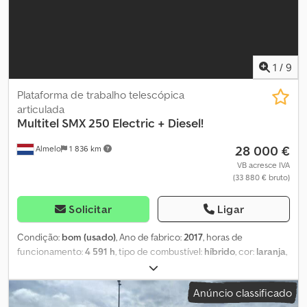
1
/
9
Plataforma de trabalho telescópica
articulada
Multitel
SMX 250 Electric + Diesel!
28 000 €
Almelo
1 836 km
VB acresce IVA
(33 880 € bruto)
Solicitar
Ligar
Condição:
bom (usado)
, Ano de fabrico:
2017
, horas de
funcionamento:
4 591 h
, tipo de combustível:
híbrido
, cor:
laranja
,
Multitel SMX 250. Ano de fabricação: 2017. Horas de operação:
4591. Peso: 2680 kg. Em conformidade com as normas CE.
Anúncio classificado
Capacidade máxima de carga da plataforma de trabalho: 200 kg /