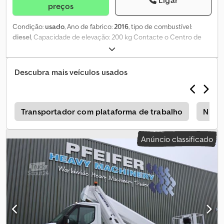
preços
Condição:
usado
, Ano de fabrico:
2016
, tipo de combustível:
diesel
, Capacidade de elevação: 200 kg Contacte o Centro de
Equipamentos Usados para mais informações. Codpezqkygsfx
Ahysrf
Descubra mais veículos usados
o
Transportador com plataforma de trabalho
Nissa
Anúncio classificado