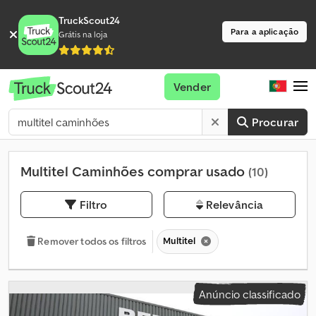
TruckScout24
Para a aplicação
Grátis na loja
Vender
Procurar
Multitel Caminhões comprar usado
(10)
Filtro
Relevância
Multitel
Remover todos os filtros
Anúncio classificado