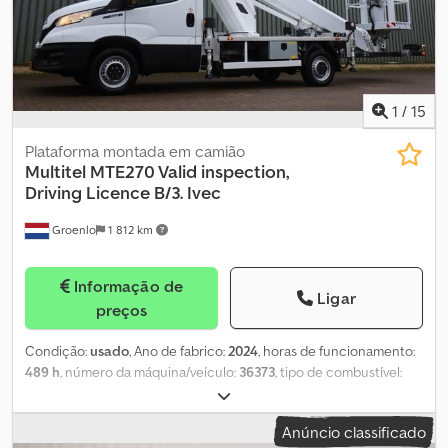
1
/
15
Plataforma montada em camião
Multitel
MTE270 Valid inspection,
Driving Licence B/3. Ivec
Groenlo
1 812 km
Informação de
Ligar
preços
Condição:
usado
, Ano de fabrico:
2024
, horas de funcionamento:
489 h
, número da máquina/veículo:
36373
, tipo de combustível:
diesel
, Finalidade de utilização: Construção Peso em vazio: 3.425
kg Crodevf T Utjpfx Ahysf Capacidade de elevação: 250 kg Altura
Anúncio classificado
de trabalho: 2.700 cm Dimensões da área de carga: 769 x 220 x