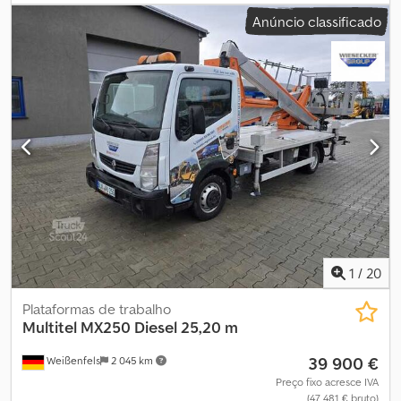
2 900 mm
, Ano de fabrico:
2016
, Fabricante: Multitel Tipo: MT162
Anúncio classificado
Ano de fabrico: 2016 Tipo de produto: Usado Dados: Csdpfx
Ajzfuudohysrf Altura máxima de trabalho: 16,15 m Altura máxima da
plataforma: 14,15 m Alcance máximo: 10,00 m com 300 kg, 11,50 m
com 230 kg Dimensões da plataforma (LxC): 1,40 x 0,70 m Carga
máxima da cesta: 300 kg Ângulo de rotação: 400° Largura de
apoio vertical: 3,53 m Largura de apoio unilateral: 2,88 m Largura
de apoio bilateral: 3,53 m Dimensões de transporte (CxLxA): 6,06 x
2,20 x 2,90 m Carta de condução: 3/B Peso próprio: 3.290 kg Peso
bruto permitido: 3.500 kg Características: Cesto de trabalho
rotativo, tomada elétrica no cesto, estabilizadores, estabilização
HV. Observação: TÜV e UVV novos, com proteção de teto.
Localização: 41468 Neuss. Disponível imediatamente.
1
/
20
Plataformas de trabalho
Multitel
MX250 Diesel 25,20 m
39 900 €
Weißenfels
2 045 km
Preço fixo acresce IVA
(47 481 € bruto)