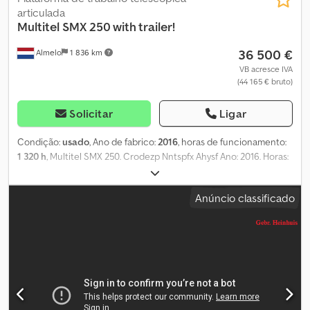
articulada
Multitel
SMX 250 with trailer!
36 500 €
Almelo
1 836 km
VB acresce IVA
(44 165 € bruto)
Solicitar
Ligar
Condição:
usado
, Ano de fabrico:
2016
, horas de funcionamento:
1 320 h
, Multitel SMX 250. Crodezp Nntspfx Ahysf Ano: 2016. Horas:
1320. Peso: 2680 kg. Máquina com certificação CE. Capacidade
máxima da plataforma: 200 kg / 2 pessoas + 40 kg. Força lateral
Anúncio classificado
máxima: 400 N. Velocidade máxima do vento: 12,5 m/s. Inclinação
máxima permitida: 2 graus. 230 V 16 A 50 Hz. Plataforma rotativa. 4
estabilizadores. Esteiras que não deixam marcas. Altura máxima de
trabalho: 25 metros. Alcance máximo: 7,4 metros. Reboque: (sem
documentos de registo!) ATE UK. Ano: 2021. Peso máximo: 3500 kg.
Pneus: 185/60R12 80%. N.º de identificação: 391. Os Termos e
Condições Gerais da Heinhuis são aplicáveis a todos os anúncios,
ofertas e orçamentos da Heinhuis, a todos os acordos celebrados