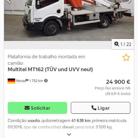
estabilizadores: 3,28 m Pressão nos estabilizadores: frontal: 24 kN /
traseira: 12 kN Carteira de motorista: B / 3 Peso próprio: 3.350 kg
Peso bruto máximo permitido: 3.500 kg Características especiais:
Plataforma de trabalho rotativa, área de carga com laterais,
compartimento para materiais: 1,50 x 0,50 x 0,50 m. Observação:
Inspeção técnica (TÜV) e inspeção de segurança no trabalho
(UVV) recentes. Localização: 41468 Neuss Disponível
1
/
22
imediatamente.
Plataforma de trabalho montada em
camião
Multitel
MT162 (TÜV und UVV neu!)
24 900 €
Neuss
1 752 km
Preço fixo acresce IVA
(29 631 € bruto)
Solicitar
Ligar
Condição:
usado
, quilometragem:
41 638 km
, primeira matrícula:
01/2016
, tipo de combustível:
diesel
, peso total:
3 500 kg
,
comprimento total:
6 060 mm
, largura total:
2 200 mm
, altura total: