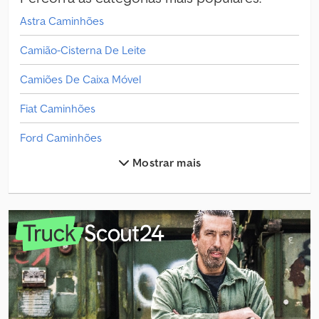
opcional possível Aluguer opcional possível Estoque: 1 unidade
Astra Caminhões
Camião-Cisterna De Leite
Camiões De Caixa Móvel
Fiat Caminhões
Ford Caminhões
Mostrar mais
Freightliner Caminhões
Hmf Caminhões
Iveco Caminhões
Liaz Caminhões
Mercedes-Benz Caminhões
Mercedes-Benz Vario Caminhões