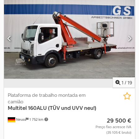
298 cm Estado dos pneus dianteiros: 0 Estado dos pneus
traseiros: 0 Alcance horizontal máximo: 1.700 m Contacte o
GRUPO PFEIFER para obter mais informações.
1
/
19
Plataforma de trabalho montada em
camião
Multitel
160ALU (TÜV und UVV neu!)
29 500 €
Neuss
1 752 km
Preço fixo acresce IVA
(35 105 € bruto)