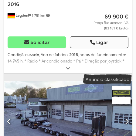
2016
69 900 €
Legden
1 751 km
Preço fixo acresce IVA
(83 181 € bruto)
Solicitar
Ligar
Condição:
usado
, Ano de fabrico:
2016
, horas de funcionamento:
14 745 h
, * Rádio * Ar condicionado * Pá * Direção por joystick *
Câmara de marcha-atrás * Sistema centralizado de lubrificação *
Peso: 24.000 kg -----Número interno do veículo: 11133----Sujeito a
Anúncio classificado
erros e venda antecipada Suporte via WhatsApp disponível! Para
dúvidas sobre o veículo ou mais informações, envie-nos uma
mensagem pelo WhatsApp. Dodpfxexchqmj Ahgsck WhatsApp
alemão, inglês -- WhatsApp alemão, inglês, árabe