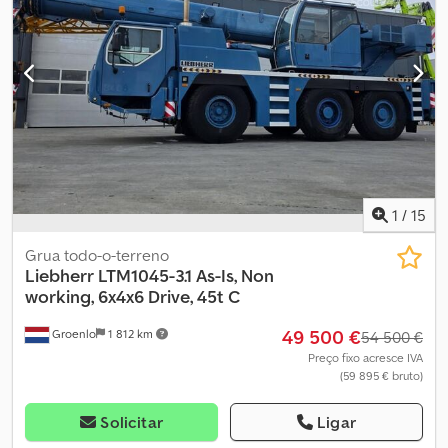
1
/
15
Grua todo-o-terreno
Liebherr
LTM1045-3.1 As-Is, Non
working, 6x4x6 Drive, 45t C
49 500 €
Groenlo
1 812 km
54 500 €
Preço fixo acresce IVA
(59 895 € bruto)
Solicitar
Ligar