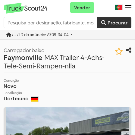
Vender
Procurar
/ ... / ID do anúncio: A709-34-04
Carregador baixo
Faymonville
MAX Trailer 4-Achs-
Tele-Semi-Rampen-nlla
Condição
Novo
Localização
Dortmund