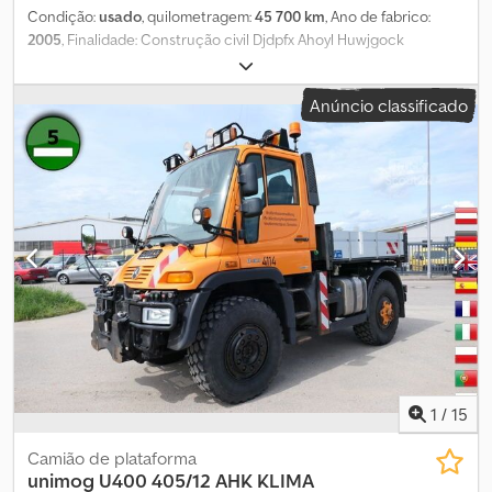
Condição:
usado
, quilometragem:
45 700 km
, Ano de fabrico:
2005
, Finalidade: Construção civil Djdpfx Ahoyl Huwjgock
Acionamento: Rodas Peso vazio: 36.000 kg Capacidade de
elevação: 45.000 kg Dimensões do compartimento de carga: 1150
Anúncio classificado
x 270 x 390 cm Número de série: 53517 Estado dos pneus
dianteiros: 70 Estado dos pneus traseiros: 70 Entre em contato
com o PFEIFER GROUP para mais informações.
1
/
15
Camião de plataforma
unimog
U400 405/12 AHK KLIMA