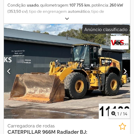
Condição:
usado
, quilometragem:
107 755 km
, potência:
260 kW
(353,50 cv)
, tipo de engrenagem:
automático
, tipo de
combustível:
diesel
, cor:
amarelo
, estado dos pneus:
60
percentagem
, configuração de eixo:
6x6
, primeira matrícula:
Anúncio classificado
08/2009
, classe de emissão:
Euro 3
, Ano de fabrico:
2009
,
Equipamento:
ABS, acoplamento de reboque, ar condicionado,
bloqueio do diferencial, computador de bordo, controlo de
tração, grua
, = Opções e acessórios adicionais = - Aquecimento -
Aquecimento de bancos - Caixa de ferramentas - Comando
electrónico do retrovisor Dsdpsxt T Tusfx Ahgjck - Direcção
assistida - EBS - Lubrificação centralizada - Luzes de nevoeiro -
Rádio - Vidros eléctricos = Mais informações = Campo de
aplicação: Construção Perfil do pneu: 60% GVW: 55.000 kg Preço
de venda: € 129.999, US$ 148.100
1
/
14
Carregadora de rodas
CATERPILLAR
966M Radlader BJ: