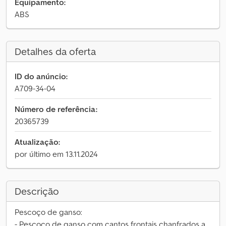
Equipamento:
ABS
Detalhes da oferta
ID do anúncio:
A709-34-04
Número de referência:
20365739
Atualização:
por último em 13.11.2024
Descrição
Pescoço de ganso:
- Pescoço de ganso com cantos frontais chanfrados a