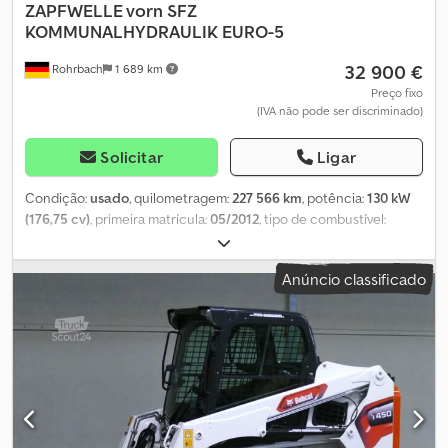
ZAPFWELLE vorn SFZ
KOMMUNALHYDRAULIK EURO-5
32 900 €
Rohrbach
1 689 km
Preço fixo
(IVA não pode ser discriminado)
Solicitar
Ligar
Condição:
usado
, quilometragem:
227 566 km
, potência:
130 kW
(176,75 cv)
, primeira matrícula:
05/2012
, tipo de combustível:
diesel
, peso em vazio:
6 390 kg
, peso máximo de carga:
6 110 kg
,
peso total:
12 500 kg
, configuração de eixo:
4x4
, distância entre
Anúncio classificado
eixos:
3 050 mm
, combustível:
diesel
, cabina do condutor:
outro
,
tipo de engrenagem:
outro
, classe de emissão:
Euro 5
, suspensão:
outro
, número de lugares:
2
, comprimento total:
5 100 mm
,
comprimento do espaço de carga:
2 650 mm
, largura do espaço
de carga:
2 000 mm
, altura do espaço de carga:
4 000 mm
, Ano
de fabrico:
2012
, horas de funcionamento:
16 641 h
, altura de
construção:
3 360 mm
, Equipamento:
acoplamento de reboque,
ar condicionado, computador de bordo, hidráulica, tração