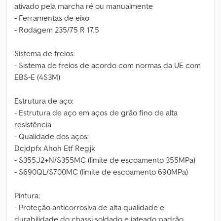
ativado pela marcha ré ou manualmente
- Ferramentas de eixo
- Rodagem 235/75 R 17.5
Sistema de freios:
- Sistema de freios de acordo com normas da UE com
EBS-E (4S3M)
Estrutura de aço:
- Estrutura de aço em aços de grão fino de alta
resistência
- Qualidade dos aços:
Dcjdpfx Ahoh Etf Regjk
- S355J2+N/S355MC (limite de escoamento 355MPa)
- S690QL/S700MC (limite de escoamento 690MPa)
Pintura:
- Proteção anticorrosiva de alta qualidade e
durabilidade do chassi soldado e jateado padrão