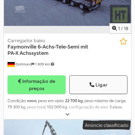
1
/
18
Carregador baixo
Faymonville
6-Achs-Tele-Semi mit
PA-X Achssystem
Dortmund
1 809 km
Informação de
Ligar
preços
Condição:
novo
, peso em vazio:
22 700 kg
, peso máximo de carga:
79 300 kg
, peso total:
102 000 kg
, configuração de eixo:
3 eixos
,
comprimento do espaço de carga:
11 000 mm
, largura do espaço
de carga:
2 850 mm
, altura do espaço de carga:
920 mm
, tamanho
Anúncio classificado
do pneu:
245/70 R 17.5
, cor:
cinzento
, peso operacional:
22 700
kg
, Equipamento:
ABS
, Pescoço de ganso: - Pescoço de ganso