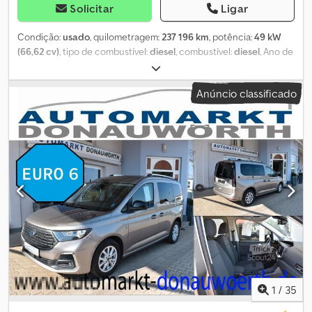
Solicitar
Ligar
Condição:
usado
, quilometragem:
237 196 km
, potência:
49 kW
(66,62 cv)
, tipo de combustível:
diesel
, combustível:
diesel
, Ano de
fabrico:
2010
, Ford Tourneo Connect Ano de fabrico: 2010
Quilometragem: 237.196 km 66 kW Norma Euro 4 Inspeção técnica
Anúncio classificado
válida até 01/2024 Dkedsydb Nyjpfx Afnor Engate de reboque
Vidros elétricos Caixa de velocidades manual 5 lugares
1
/
35