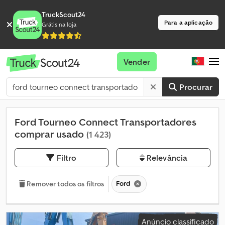
TruckScout24
Para a aplicação
Grátis na loja
Vender
Procurar
Ford Tourneo Connect Transportadores
comprar usado
(1 423)
Filtro
Relevância
Ford
Remover todos os filtros
Anúncio classificado