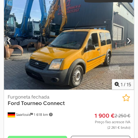
1
/
15
Furgoneta fechada
Ford
Tourneo Connect
1 900 €
Saarlouis
1 618 km
2 250 €
Preço fixo acresce IVA
(2 261 € bruto)