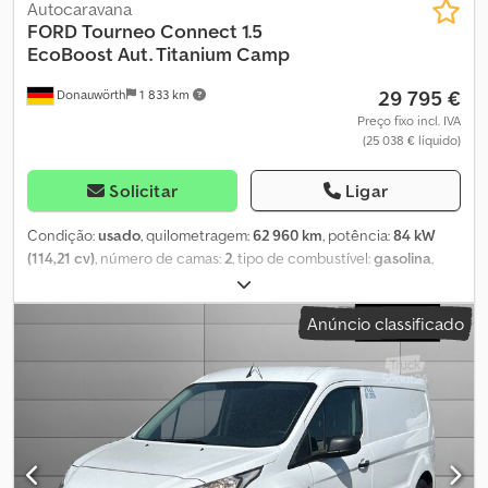
Autocaravana
FORD
Tourneo Connect 1.5
EcoBoost Aut. Titanium Camp
29 795 €
Donauwörth
1 833 km
Preço fixo incl. IVA
(25 038 € líquido)
Solicitar
Ligar
Condição:
usado
, quilometragem:
62 960 km
, potência:
84 kW
(114,21 cv)
, número de camas:
2
, tipo de combustível:
gasolina
,
tipo de engrenagem:
automático
, cor:
prateado
, primeira
matrícula:
10/2024
, comprimento total:
4 500 mm
, largura total:
Anúncio classificado
1 855 mm
, altura total:
1 816 mm
, configuração de eixo:
2 eixos
,
classe de emissão:
Euro 6
, peso total:
2 300 kg
, Ano de fabrico:
2024
, Equipamento:
ABS, aquecedor estacionário, ar
condicionado, fecho centralizado, garantia para veículos
usados, programa eletrónico de estabilidade (ESP), sistema de
navegação
, - Número interno: 95.66 - 3 - Módulo de campismo M:
gaveta de cozinha à esquerda com lava-louças dobrável e
recipiente de água potável de 10 litros com torneira, gaveta à