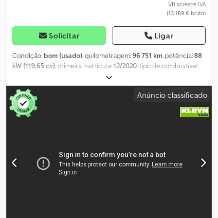
VB acresce IVA
(13 189 € bruto)
Solicitar
Ligar
Condição:
bom (usado)
, quilometragem:
96 751 km
, potência:
88
kW (119,65 cv)
, primeira matrícula:
12/2020
, tipo de combustível:
diesel
, tamanho do pneu:
215/55R16
, configuração de eixo:
4x2
,
distância entre eixos:
3 060 mm
, combustível:
diesel
, cor:
branco
,
Anúncio classificado
cabina do condutor:
cabina diurna
, tipo de engrenagem:
mecânico
, número de velocidades:
6
, classe de emissão:
Euro 6
,
número de lugares:
2
, comprimento total:
4 820 mm
, largura total:
1 850 mm
, altura total:
1 830 mm
, comprimento do espaço de
carga:
1 780 mm
, largura do espaço de carga:
1 530 mm
, altura do
espaço de carga:
1 270 mm
, Ano de fabrico:
2020
, Equipamento:
ABS, Bluetooth, aquecedor de assento, aquecedor
estacionário, ar condicionado, controlo de tração, controlo de
velocidade de cruzeiro, espelho retrovisor elétrico, fecho
centralizado, regulação eléctrica dos vidros
, = Outros opcionais
e acessórios = - Espelhos aquecidos - Lâmpada halógena -
Nenhum - Jantes de liga leve - Manual - Rádio/cassete - Tecido -