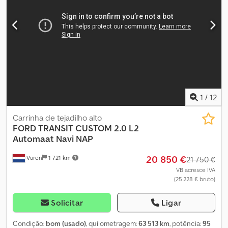
Informações técnicas Cilindrada do motor: 1.995 cc Pesos Peso
em vazio: 2.566 kg Carga útil: 834 kg Peso bruto: 3.400 kg
Funcionalidades Dsdpfx Afjzr Ry Ne Hekr Refrigeração: de 30 °C a
22 °C Marca da carroçaria: GRUAU ISBERG Motor de refrigeração:
elétrico Estado Estado técnico: muito bom Estado estético: muito
bom Mais informações Para obter mais informações, entre em
contacto com Thierry Leemans.
1
/
12
Carrinha de tejadilho alto
FORD
TRANSIT CUSTOM 2.0 L2
Automaat Navi NAP
20 850 €
Vuren
1 721 km
21 750 €
VB acresce IVA
(25 228 € bruto)
Solicitar
Ligar
Condição:
bom (usado)
, quilometragem:
63 513 km
, potência:
95