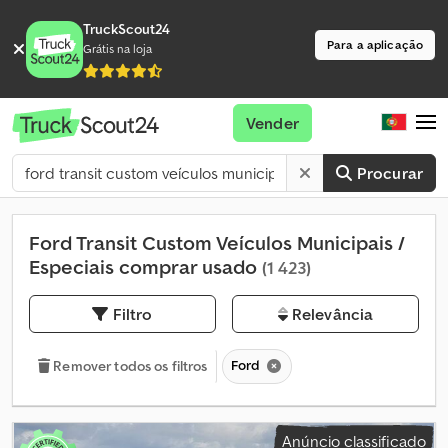
TruckScout24
Para a aplicação
Grátis na loja
Vender
Procurar
Ford Transit Custom Veículos Municipais /
Especiais comprar usado
(1 423)
Filtro
Relevância
Ford
Remover todos os filtros
Anúncio classificado