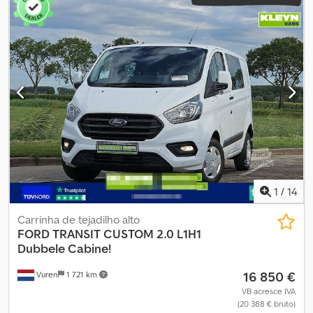
1
/
14
Carrinha de tejadilho alto
FORD
TRANSIT CUSTOM 2.0 L1H1
Dubbele Cabine!
16 850 €
Vuren
1 721 km
VB acresce IVA
(20 388 € bruto)