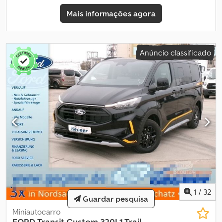
velocidades, manual Dimensões Comprimento/Altura: L2H1
Mais informações agora
Dimensões (C x L x A): 549 x 203 x 196 cm Pesos Peso em vazio:
1.889 kg Carga útil: 1.111 kg Peso bruto: 3.000 kg Dedpszrw Dhefx Af
Hokr Interior Interior: preto Consumo Consumo médio de
combustível: 6,5 l/100km Consumo de combustível em ambiente
Anúncio classificado
urbano: 7,3 l/100km Consumo de combustível em ambiente
extraurbano: 5,9 l/100km Manutenção, histórico e estado
Inspeção técnica periódica (APK): válida até 03.2027 Número de
chaves: 1 (1 controlo remoto) Informações Financeiras Pergunte
sobre as opções de leasing financeiro Segurança do produto
Fabricante: Mazeland Automotive Ekkersrijt 2008 5692BA SON EN
BREUGEL, NL = Outras opções e acessórios = - Android Auto -
Apple CarPlay - Retrovisores exteriores na cor da carroçaria -
Retrovisores exteriores aquecidos - Banco do passageiro -
Bluetooth - Vidros elétricos dianteiros - Retrovisores exteriores
com ajuste elétrico - Distribuição eletrónica da força de
travagem - Airbag do condutor - Fecho central remoto - Portas
traseiras - Revestimento em madeira - Banco do condutor com
1
/
32
ajuste em altura - Banco do condutor com ajuste em altura -
Guardar pesquisa
Volante com ajuste em altura - Área de carga - Luzes de
Miniautocarro
circulação diurna LED - Volante em couro - Apoio lombar -
FORD
Transit Custom 320L1 Trail