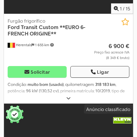
Preço de leasing: 235 € por mês (furgão, 72 meses); solicite mais
informações e condições.
1
/
15
Furgão frigorífico
Ford
Transit Custom **EURO 6-
FRENCH ORIGINE**
6 900 €
Herentals
1 655 km
Preço fixo acresce IVA
(8 349 € bruto)
Solicitar
Ligar
Condição:
muito bom (usado)
, quilometragem:
318 183 km
,
potência:
96 kW (130,52 cv)
, primeira matrícula:
10/2019
, tipo de
combustível:
diesel
, combustível:
diesel
, cor:
branco
, tipo de
engrenagem:
mecânico
, classe de emissão:
Euro 6
, Ano de
Anúncio classificado
fabrico:
2019
, Apesar do cuidado empregado na inserção correta
dos dados, não podemos ser responsabilizados por eventuais
erros nesta publicação. As imagens podem diferir da realidade.
TLD Trucks & Vans BV Wolfstee 44 B-2200 Herentals Bélgica Tel.:
Leemans Thierry Tel.: Leemans Dino = Mais informações =