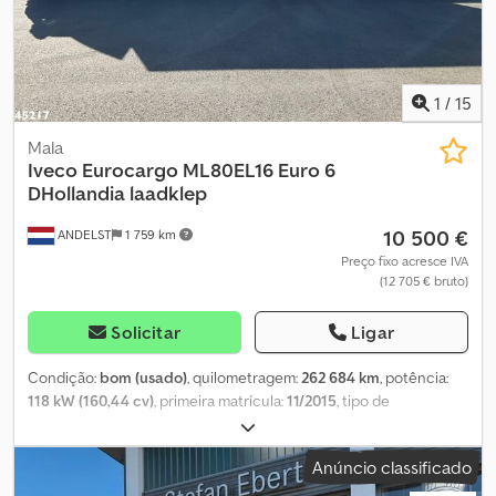
1
/
15
Mala
Iveco
Eurocargo ML80EL16 Euro 6
DHollandia laadklep
10 500 €
ANDELST
1 759 km
Preço fixo acresce IVA
(12 705 € bruto)
Solicitar
Ligar
Condição:
bom (usado)
, quilometragem:
262 684 km
, potência:
118 kW (160,44 cv)
, primeira matrícula:
11/2015
, tipo de
combustível:
diesel
, tamanho do pneu:
215/75 17.5
, configuração
de eixo:
4x2
, distância entre eixos:
4 820 mm
, combustível:
diesel
,
Anúncio classificado
cabina do condutor:
cabina diurna
, tipo de engrenagem:
mecânico
, classe de emissão:
Euro 6
, suspensão:
aço-ar
, número