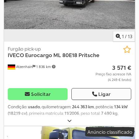
informações dos anúncios, internet e imagens são descrições
não vinculativas e não constituem garantias de características. O
vendedor não se responsabiliza por eventuais erros de digitação
ou de transmissão dos dados do veículo. Todos os equipamentos
listados devem ser verificados separadamente pelo comprador.
Agradecemos pela compreensão.
1
/
13
Furgão pick-up
IVECO
Eurocargo ML 80E18 Pritsche
3 571 €
Atzenhain
1 836 km
Preço fixo acresce IVA
(4 249 € bruto)
Solicitar
Ligar
Condição:
usado
, quilometragem:
244 363 km
, potência:
134 kW
(182,19 cv)
, primeira matrícula:
11/2006
, peso total:
7 490 kg
,
próxima inspeção (TÜV):
06/2025
, tipo de engrenagem:
mecânico
, classe de emissão:
Euro 3
, comprimento do espaço de
Anúncio classificado
carga:
6 120 mm
, largura do espaço de carga:
2 495 mm
, altura do