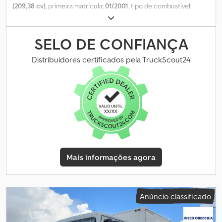
(209,38 cv)
, primeira matrícula:
01/2001
, tipo de combustível:
diesel
, cor:
branco
, tipo de engrenagem:
mecânico
, classe de
emissão:
Euro 3
, Bancos em tecido, CAIXA+GRUA Dsdpjydt R Ajfx
Adiskr
SELO DE CONFIANÇA
Distribuidores certificados pela TruckScout24
Mais informações agora
Anúncio classificado