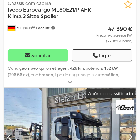
Chassis com cabina
Iveco
Eurocargo ML80E21/P AHK
Klima 3 Sitze Spoiler
47 890 €
Burghaun
1 883 km
Preço fixo acresce IVA
(56 989 € bruto)
Solicitar
Ligar
Condição:
novo
, quilometragem:
426 km
, potência:
152 kW
(206,66 cv)
, cor:
branco
, tipo de engrenagem:
automático
,
Equipamento:
ABS, ar condicionado, direção assistida, fecho
centralizado
, = Outras opções e acessórios = - Suspensão
Anúncio classificado
pneumática traseira - Suspensão pneumática dianteira =
Observações = Para questões sobre o veículo, o Sr. Seidel estará
ao seu dispor (contactável através do número de telefone). Iveco
Eurocargo ML80E21/P 4x2, chassi vidros elétricos, ar
condicionado, fecho central, número de lugares 3, banco com
suspensão pneumática, aquecimento do banco, ventilação do
banco, Bluetooth, rádio, USB, transmissão automática, cruise