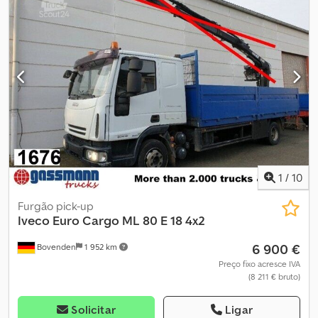
1
/
10
Furgão pick-up
Iveco
Euro Cargo ML 80 E 18 4x2
6 900 €
Bovenden
1 952 km
Preço fixo acresce IVA
(8 211 € bruto)
Solicitar
Ligar