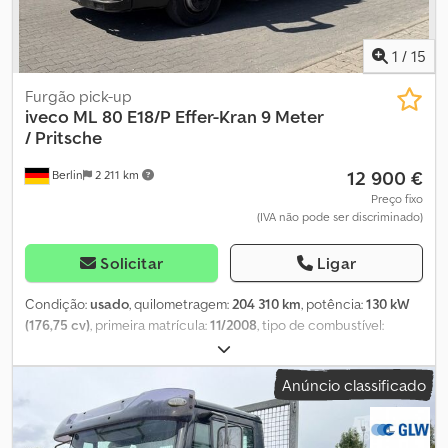
Gevelsberg, Am Sinnerhoop 17 Horário de funcionamento: de
segunda a sexta-feira das 8h30 às 17h00, sábado das 8h30 às
1
/
15
14h00 Sempre mais de 500 reboques novos e usados em stock!!
Pegasus Anhänger Am Sinnerhoop 17 58285 Gevelsberg Tel.: Fax:
Furgão pick-up
iveco
ML 80 E18/P Effer-Kran 9 Meter
/ Pritsche
12 900 €
Berlin
2 211 km
Preço fixo
(IVA não pode ser discriminado)
Solicitar
Ligar
Condição:
usado
, quilometragem:
204 310 km
, potência:
130 kW
(176,75 cv)
, primeira matrícula:
11/2008
, tipo de combustível:
diesel
, peso em vazio:
5 040 kg
, peso máximo de carga:
2 450 kg
,
peso total:
7 490 kg
, tamanho do pneu:
225/75R17,5
,
Anúncio classificado
configuração de eixo:
4x2
, distância entre eixos:
3 700 mm
,
combustível:
diesel
, cor:
branco
, cabina do condutor:
outro
, tipo
de engrenagem:
mecânico
, classe de emissão:
nenhum
,