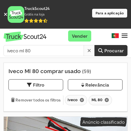
TruckScout24
Para a aplicação
Grátis na loja
Vender
Procurar
Iveco Ml 80 comprar usado
(59)
Filtro
Relevância
Iveco
ML 80
Remover todos os filtros
Anúncio classificado