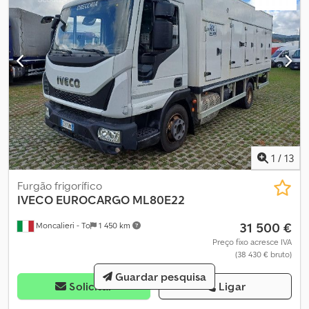
1
/
13
Furgão frigorífico
IVECO
EUROCARGO ML80E22
31 500 €
Moncalieri - To
1 450 km
Preço fixo acresce IVA
(38 430 € bruto)
Guardar pesquisa
Solicitar
Ligar