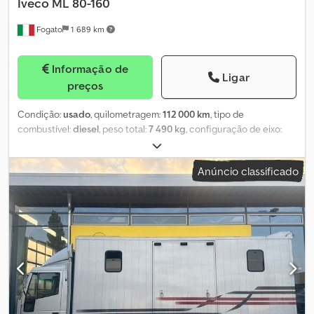
Iveco
ML 80-160
Fogato
1 689 km
Informação de
Ligar
preços
Condição:
usado
, quilometragem:
112 000 km
, tipo de
combustível:
diesel
, peso total:
7 490 kg
, configuração de eixo:
4x2
, distância entre eixos:
3 330 mm
, combustível:
diesel
, classe
de emissão:
Euro 6
, IVECO ML 80-160 /P – 2018 – 112.000 km –
Anúncio classificado
reboque: - 1.ª matrícula: 10/2018; - 112.000 km (aproximadamente); -
motor 160 cv – Euro 6; - distância entre eixos: 3330; - caixa de
velocidades: 6 marchas + marcha-atrás; - suspensão pneumática
traseira; - peso bruto: 74,90 quintais; - carga útil: 31 quintais
(aproximadamente); - tacógrafo digital. Dkedpfx Aszi Uyhjdisr
Acessórios: - ar condicionado, vidros elétricos, espelhos com
ajuste elétrico, ABS, ASR, banco do condutor pneumático, para-
sol, parede traseira da cabine com janela, rádio. Equipamento: -
caixa/plataforma com 4,96 x 2,23 m (medidas internas) com laterais
de 40 cm, com extensão traseira inclinada, guincho e rampas de