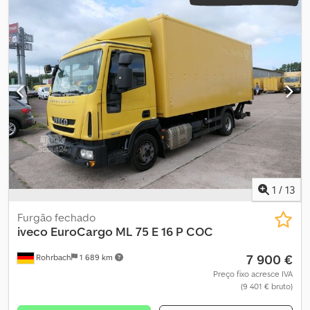
1
/
13
Furgão fechado
iveco
EuroCargo ML 75 E 16 P COC
7 900 €
Rohrbach
1 689 km
Preço fixo acresce IVA
(9 401 € bruto)