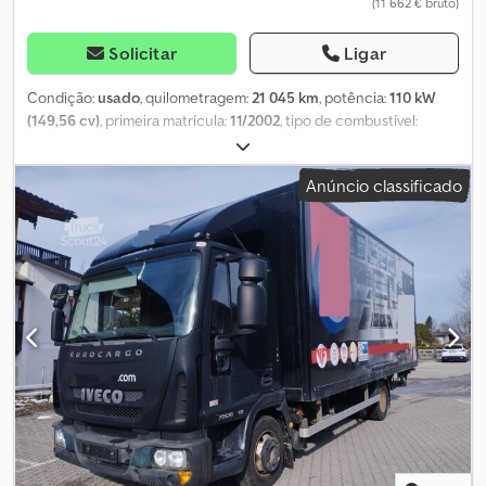
(11 662 € bruto)
Solicitar
Ligar
Condição:
usado
, quilometragem:
21 045 km
, potência:
110 kW
(149,56 cv)
, primeira matrícula:
11/2002
, tipo de combustível:
diesel
, peso total:
7 490 kg
, cor:
bege
, tipo de engrenagem:
mecânico
, classe de emissão:
Euro 3
, número de lugares:
5
,
Anúncio classificado
volume do espaço de carga:
22 m³
, comprimento do espaço de
carga:
4 600 mm
, largura do espaço de carga:
2 480 mm
, altura
do espaço de carga:
1 960 mm
, Equipamento:
aquecedor
estacionário
, * 8113 – ID do veículo para consultas telefónicas *
Modelo L-Haus / cabine dupla, 5 lugares / 1 cama * ABS, caixa de
velocidades manual de 6 velocidades, travão motor, diferencial de
bloqueio, aquecedor de estacionamento, roda sobresselente,
engate de reboque, suspensão por molas de lâmina * Plataforma
com bordas de 50 cm, 4 pontos de amarração embutidos no
chão, 1 barra de amarração na parede * Pneus dianteiros: 9R22,5
(10/10 mm) * Pneus traseiros: 9R22,5 (11/11/11/11 mm) ----O nosso
endereço de e-mail: O nosso serviço para si: - Obtenção de
matrículas temporárias ou de exportação Dedpfjzticfsx Aqgjkr
- Transporte / entrega em toda a União Europeia -