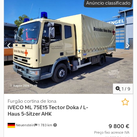
Anúncio classificado
kg
, tamanho do pneu:
215/75 r17,5
, configuração de eixo:
2 eixos
,
distância entre eixos:
4 200 mm
, travões:
travão de motor
, cor:
branco
, cabina do condutor:
cabina-cama
, tipo de engrenagem:
mecânico
, classe de emissão:
Euro 4
, suspensão:
aço
, volume do
espaço de carga:
36 m³
, comprimento do espaço de carga:
6 100
mm
, largura do espaço de carga:
2 480 mm
, altura do espaço de
carga:
2 370 mm
, Equipamento:
ABS, acoplamento de reboque,
baixo nível de ruído, plataforma elevatória traseira
, * Cilindrada:
3.920 cm³ * Palfinger PBS 1000 Dkjdpfx Ajlbmgbsqgor * Banco
duplo * Apenas engate de esfera Sujeito a erros e alterações.
1
/
9
Furgão cortina de lona
IVECO
ML 75E15 Tector Doka / L-
Haus 5-Sitzer AHK
9 800 €
Neuenstein
1 783 km
Preço fixo acresce IVA