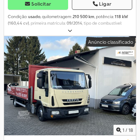
Solicitar
Ligar
Condição:
usado
, quilometragem:
210 500 km
, potência:
118 kW
(160,44 cv)
, primeira matrícula:
09/2014
, tipo de combustível:
diesel
, peso em vazio:
5 070 kg
, peso máximo de carga:
2 420 kg
,
peso total:
7 490 kg
, combustível:
diesel
, cor:
amarelo
, cabina do
Anúncio classificado
condutor:
outro
, tipo de engrenagem:
automático
, classe de
emissão:
Euro 6
, suspensão:
outro
, número de lugares:
2
,
comprimento total:
7 250 mm
, comprimento do espaço de carga:
5 400 mm
, largura do espaço de carga:
2 200 mm
, Ano de fabrico:
2014
, altura de construção:
3 300 mm
, Equipamento:
ABS
,
Compra ou aceitação em troca dos seguintes: - Veículos de
transporte ligeiro - Empilhadores - Veículos comerciais - Veículos
especiais - Frotas Dkodezqvy Sjpfx Aqgjr Grande oferta de Iveco
Daily, Volkswagen Caddy e Volkswagen T5 da Deutsche Post.
Outros: - Várias opções de carregamento - Serviço de registo de
veículos - Entrega disponível em toda a Alemanha mediante taxa
adicional Visita possível sem marcação prévia: Seg. – Sex.: 08:00 às
17:00 Sáb.: 09:00 às 14:00 Endereço: Hauptstr. 90 76865 Rohrbach
(Pfalz) Tel.: Email: Mais informações disponíveis em Falamos
1
/
18
Alemão / Inglês / Russo / Italiano / Francês / Espanhol Mais