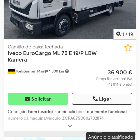
1
/
19
Camião de caixa fechada
Iveco
EuroCargo ML 75 E 19/P LBW
Kamera
36 900 €
Karlstein am Main
1 800 km
Preço fixo acresce IVA
(43 911 € bruto)
Solicitar
Ligar
Condição:
bom (usado)
, Funcionalidade:
totalmente funcional
,
número da máquina/veículo:
ZCFA875D602732874
,
quilometragem:
116 042 km
, potência:
137 kW (186,27 cv)
, primeira
matrícula:
06/2023
, tipo de combustível:
diesel
, peso em vazio:
Anúncio classificado
5 060 kg
, peso máximo de carga:
2 430 kg
, peso total:
7 490 kg
,