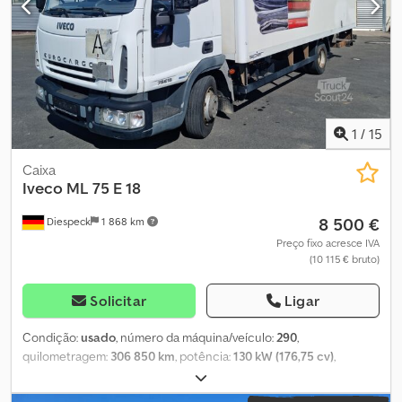
condicionado, computador de bordo, controlo de velocidade
de cruzeiro, fecho centralizado, filtro de partículas, plataforma
elevatória traseira, programa eletrónico de estabilidade (ESP),
sistema imobilizador, unidade de refrigeração
, IVECO
EUROCARGO 75E19 P completo: baú isotérmico Lamberet, grupo
frigorífico Carrier Supra 750, plataforma elevatória basculante de
1.000 kg, porta lateral mecânica e carroçaria em excelente
1
/
15
estado. Dkedpfxsx Ex Nhe Aqgor
Caixa
Iveco
ML 75 E 18
8 500 €
Diespeck
1 868 km
Preço fixo acresce IVA
(10 115 € bruto)
Solicitar
Ligar
Condição:
usado
, número da máquina/veículo:
290
,
quilometragem:
306 850 km
, potência:
130 kW (176,75 cv)
,
primeira matrícula:
02/2007
, tipo de combustível:
diesel
, peso em
vazio:
4 950 kg
, peso máximo de carga:
2 540 kg
, peso total:
7 490