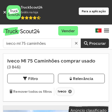
TruckScout24
Para a aplicação
Grátis na loja
Vender
Procurar
Iveco Ml 75 Caminhões comprar usado
(3 846)
Filtro
Relevância
Iveco
Remover todos os filtros
Anúncio classificado