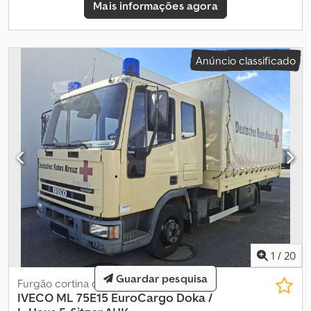
Mais informações agora
/ Euro3 .: ZCFA1ED0202463222 Suspensão: feixe de molas / feixe
de molas Transmissão: manual Euro 3 GUINDASTE: Dkodpszip
Tcofx Aqgsr Marca: Palfinger Tipo: PK7501 Ano: 2005
Comprimento: 5,20 m Largura: 2,45 m Sem responsabilidade por
Anúncio classificado
erros de impressão e digitação, alterações, venda prévia e
enganos reservados! = Informações da empresa = Sem
responsabilidade por erros de impressão e digitação, alterações,
venda prévia e enganos reservados! Al Shogran GmbH An der
Glashütte 15 41516 Grevenbroich Tel.: Móvel: Sra. Sabine Faust
Email.
1
/
20
Guardar pesquisa
Furgão cortina de lona
IVECO
ML 75E15 EuroCargo Doka /