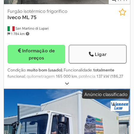
Furgão isotérmico frigorífico
Iveco
ML 75
San Martino di Lupari
1 784 km
Informação de
Ligar
preços
Condição:
muito bom (usado)
, Funcionalidade:
totalmente
funcional
, quilometragem:
165 000 km
, potência:
137 kW (186,27
cv)
, primeira matrícula:
06/2018
, tipo de combustível:
diesel
, peso
em vazio:
5 951 kg
, peso total:
7 490 kg
, tamanho do pneu:
225/75
Anúncio classificado
R 17,5
, configuração de eixo:
2 eixos
, distância entre eixos:
4 185
mm
, travões:
travão de motor
, cor:
branco
, cabina do condutor:
cabina diurna
, tipo de engrenagem:
automático
, classe de
emissão:
Euro 6
, suspensão:
aço-ar
, número de lugares:
3
,
comprimento do espaço de carga:
6 100 mm
, largura do espaço
de carga:
2 450 mm
, altura do espaço de carga:
2 350 mm
, Ano de
fabrico:
2018
, peso operacional:
7 490 kg
, Equipamento:
ABS, ar