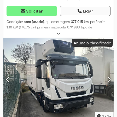
pagamento. Dados bancários: Rabobank Laan van Limburg 2
4701BP Roosendaal IBAN: NL 89 RABO EORI/IVA/IMPOSTO:
Solicitar
Ligar
NL857401B(01) BIC/SWIFT: RABONL2U
Condição:
bom (usado)
, quilometragem:
377 015 km
, potência:
130 kW (176,75 cv)
, primeira matrícula:
07/1993
, tipo de
combustível:
diesel
, configuração de eixo:
4x2
, distância entre
eixos:
4 190 mm
, combustível:
diesel
, tipo de engrenagem:
Anúncio classificado
mecânico
, classe de emissão:
euro1
, largura total:
2 500 mm
,
carga admissível no eixo (eixo 1):
3 200 kg
, carga máxima permitida
por eixo (eixo 2):
5 800 kg
, Ano de fabrico:
1993
, Eixo dianteiro:
Carga máxima do eixo: 3200 kg; Perfil do pneu esquerdo: 65%;
Perfil do pneu direito: 65% Carga máxima do eixo traseiro: 5800
kg Número de cilindros: 6 Peso em vazio: 5.260 kg Carga útil: 2.230
kg Peso bruto total: 7.490 kg Condição técnica: boa Dedpsyybyxjfx
Aqgjkr Condição visual: boa
1
/
14