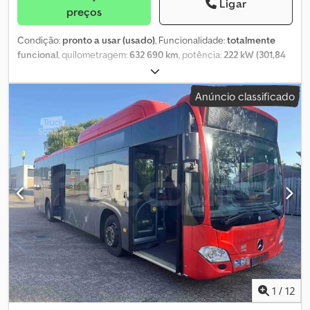
Ligar
preços
Condição:
pronto a usar (usado)
, Funcionalidade:
totalmente
funcional
, quilometragem:
632 690 km
, potência:
222 kW (301,84
cv)
, primeira matrícula:
08/2019
, tipo de combustível:
híbrido
,
número de lugares:
35
, número de lugares em pé:
59
, tipo de
Anúncio classificado
engrenagem:
automático
, configuração de eixo:
2 eixos
, próxima
inspeção (TÜV):
02/2027
, classe de emissão:
Euro 6
, tamanho do
pneu:
275/70 R22.5
, comprimento total:
12 140 mm
, Equipamento:
ABS, adaptado para pessoas com deficiência, aquecedor
estacionário, ar condicionado, controlo de tração
, Autocarro
urbano – Mercedes-Benz Citaro Dados técnicos: - Primeira
matrícula: 2019 - Quilometragem: 632.690 km - Número de
lugares: 94 - Norma Euro: Euro 6 - Combustível: Híbrido -
Transmissão: Automática - Potência: 222 kW (302 CV) -
Comprimento: 12,14 m - Eixos: 2 Dedpfxszqv R Rj Aansck - Motor:
Mercedes-Benz - Inspeção técnica principal válida até:
26/02/2027 Equipamento: - Ar condicionado - ABS - ASR - Rampa
para cadeiras de rodas - Monitores - Aquecimento auxiliar
Vendido pela Fleequid, o mercado europeu de autocarros
1
/
12
usados.