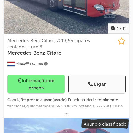
1
/
12
Mercedes-Benz Citaro, 2019, 94 lugares
sentados, Euro 6
Mercedes-Benz
Citaro
Milano
1 573 km
Informação de
Ligar
preços
Condição:
pronto a usar (usado)
, Funcionalidade:
totalmente
funcional
, quilometragem:
545 836 km
, potência:
222 kW (301,84
cv)
, primeira matrícula:
08/2019
, tipo de combustível:
diesel
,
número de lugares:
35
, número de lugares em pé:
59
, tipo de
Anúncio classificado
engrenagem:
automático
, configuração de eixo:
2 eixos
, próxima
inspeção (TÜV):
06/2027
, classe de emissão:
Euro 6
, tamanho do