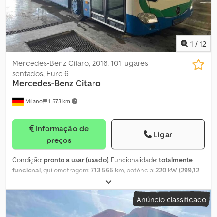
1
/
12
Mercedes-Benz Citaro, 2016, 101 lugares
sentados, Euro 6
Mercedes-Benz
Citaro
Milano
1 573 km
Informação de
Ligar
preços
Condição:
pronto a usar (usado)
, Funcionalidade:
totalmente
funcional
, quilometragem:
713 565 km
, potência:
220 kW (299,12
cv)
, primeira matrícula:
11/2016
, tipo de combustível:
diesel
,
número de lugares:
40
, número de lugares em pé:
60
, tipo de
Anúncio classificado
engrenagem:
automático
, configuração de eixo:
2 eixos
, próxima
inspeção (TÜV):
10/2026
, classe de emissão:
Euro 6
, tamanho do