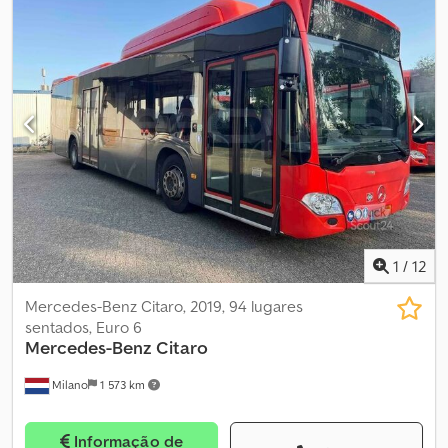
inspeção (TÜV):
03/2027
, classe de emissão:
Euro 6
, tamanho do
pneu:
275/70 R22.5
, comprimento total:
12 140 mm
, Equipamento:
ABS, adaptado para pessoas com deficiência, aquecedor
estacionário, ar condicionado, controlo de tração
, Autocarro
urbano – Mercedes-Benz Citaro Dados técnicos: - Primeiro
registo: 2019 - Quilómetros: 581.498 - Lugares sentados: 94 -
Norma de emissões: Euro 6 - Combustível: Híbrido - Transmissão:
Automática - Potência: 222 kW (302 CV) - Comprimento: 12,14 m -
Eixos: 2 - Motor: Mercedes-Benz - Validade da inspeção técnica
principal: 09-03-2027 Equipamento: - Ar condicionado - ABS - ASR
- Rampa para cadeiras de rodas - Monitores Dsdpfx Aezqv
Sbeanjck - Aquecimento auxiliar À venda pela Fleequid, o
mercado europeu de autocarros usados.
1
/
12
Mercedes-Benz Citaro, 2019, 94 lugares
sentados, Euro 6
Mercedes-Benz
Citaro
Milano
1 573 km
Informação de