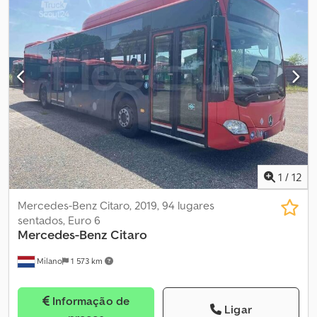
pneu:
275/70 R22.5
, comprimento total:
12 140 mm
, Equipamento:
ABS, adaptado para pessoas com deficiência, aquecedor
estacionário, ar condicionado, controlo de tração
, Autocarro
urbano – Mercedes-Benz Citaro Dados técnicos: - Primeira
matrícula: 2019 - Quilometragem: 545.836 km Dcjdpfx Ajzqv Sujanjk
- Lugares: 94 - Norma de emissões: Euro 6 - Combustível: Diesel -
Transmissão: Automática - Potência: 222 kW (302 cv) -
Comprimento: 12,14 m - Eixos: 2 - Motor: Mercedes-Benz -
Inspeção técnica válida até: 17/06/2027 Equipamento: - Ar
condicionado - ABS - ASR - Rampa para cadeiras de rodas -
Monitores - Aquecimento de estacionamento Vendido pela
Fleequid, o mercado europeu de autocarros usados.
1
/
12
Mercedes-Benz Citaro, 2019, 94 lugares
sentados, Euro 6
Mercedes-Benz
Citaro
Milano
1 573 km
Informação de
Ligar