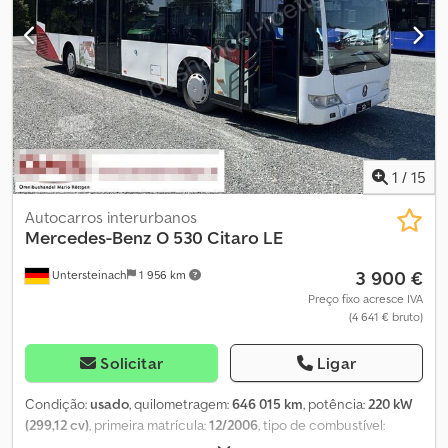
1
/
15
Autocarros interurbanos
Mercedes-Benz
O 530 Citaro LE
3 900 €
Untersteinach
1 956 km
Preço fixo acresce IVA
(4 641 € bruto)
Solicitar
Ligar
Condição:
usado
, quilometragem:
646 015 km
, potência:
220 kW
(299,12 cv)
, primeira matrícula:
12/2006
, tipo de combustível:
diesel
, número de lugares:
43
, tipo de engrenagem:
automático
,