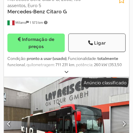
assentos, Euro 5
Mercedes-Benz
Citaro G
Milano
1 573 km
Informação de
Ligar
preços
Condição:
pronto a usar (usado)
, Funcionalidade:
totalmente
funcional
, quilometragem:
711 231 km
, potência:
260 kW (353,50
cv)
, primeira matrícula:
12/2008
, tipo de combustível:
diesel
,
número de lugares:
33
, número de lugares em pé:
117
,
Anúncio classificado
configuração de eixo:
3 eixos
, classe de emissão:
Euro 5
, travões:
retardador
, tamanho do pneu:
275/70 R22,5
, comprimento total:
17 940 mm
, largura total:
2 550 mm
, altura total:
3 300 mm
,
Equipamento:
ABS, adaptado para pessoas com deficiência,
aquecedor estacionário, ar condicionado, controlo de tração
,
Autocarro urbano – Mercedes-Benz Citaro G Dcsdpfx Aaszrku
Honsk Dados técnicos: - Primeira matrícula: 2008 -
Quilometragem: 711.231 km - Lugares sentados: 150 - Norma Euro: