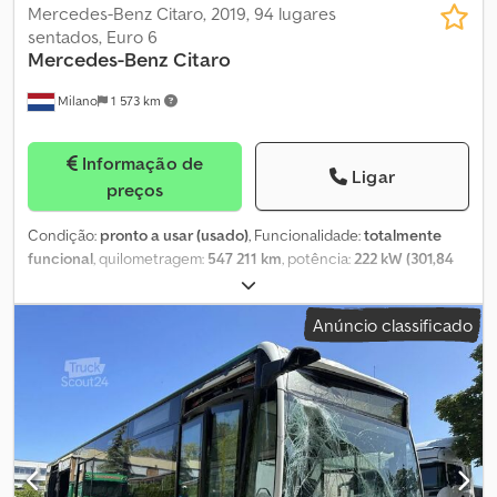
Mercedes-Benz Citaro, 2019, 94 lugares
sentados, Euro 6
Mercedes-Benz
Citaro
Milano
1 573 km
Informação de
Ligar
preços
Condição:
pronto a usar (usado)
, Funcionalidade:
totalmente
funcional
, quilometragem:
547 211 km
, potência:
222 kW (301,84
cv)
, primeira matrícula:
08/2019
, tipo de combustível:
diesel
,
número de lugares:
35
, número de lugares em pé:
59
, tipo de
Anúncio classificado
engrenagem:
automático
, configuração de eixo:
2 eixos
, próxima
inspeção (TÜV):
06/2027
, classe de emissão:
Euro 6
, tamanho do
pneu:
275/70 R22.5
, comprimento total:
12 140 mm
, Equipamento:
ABS, adaptado para pessoas com deficiência, aquecedor
estacionário, ar condicionado, controlo de tração
, Autocarro
urbano – Mercedes-Benz Citaro Especificações técnicas: -
Primeira matrícula: 2019 - Quilometragem: 547.211 km Dcsdpszqv R
Dofx Aanok - Lugares sentados: 94 - Norma Euro: Euro 6 -