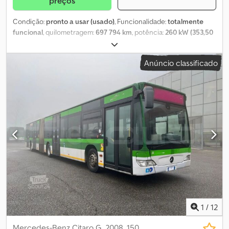
preços
Condição:
pronto a usar (usado)
, Funcionalidade:
totalmente
funcional
, quilometragem:
697 794 km
, potência:
260 kW (353,50
cv)
, primeira matrícula:
12/2008
, tipo de combustível:
diesel
,
número de lugares:
32
, número de lugares em pé:
117
, tipo de
Anúncio classificado
engrenagem:
automático
, configuração de eixo:
3 eixos
, classe
de emissão:
Euro 5
, travões:
retardador
, tamanho do pneu:
275/70
R22.5
, comprimento total:
17 940 mm
, largura total:
2 550 mm
,
altura total:
3 000 mm
, Equipamento:
ABS, adaptado para
pessoas com deficiência, aquecedor estacionário, ar
condicionado, controlo de tração
, Autocarro urbano –
Mercedes-Benz Citaro G Dados técnicos: - Primeira matrícula:
2008 - Quilometragem: 697.794 km - Lugares sentados: 150 -
Norma Euro: Euro 5 - Combustível: Diesel - Transmissão:
Automática - Potência: 260 kW (354 CV) - Comprimento: 17,94 m -
Eixos: 3 - Motor: Mercedes Benz OM457LAEEV12 Equipamento: - Ar
condicionado - ABS - ASR - Retardador - Rampa para cadeiras de
rodas - Aquecimento auxiliar Dsdpfx Aezrku Tjaneck Vendido pela
Fleequid, o mercado europeu de autocarros usados.
1
/
12
Mercedes-Benz Citaro G, 2008, 150