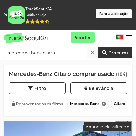
TruckScout24
Para a aplicação
Grátis na loja
Vender
Procurar
Mercedes-Benz Citaro comprar usado
(194)
Filtro
Relevância
Mercedes-Benz
Citaro
Remover todos os filtros
Anúncio classificado