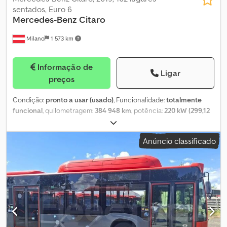
sentados, Euro 6
Mercedes-Benz
Citaro
Milano
1 573 km
Informação de
Ligar
preços
Condição:
pronto a usar (usado)
, Funcionalidade:
totalmente
funcional
, quilometragem:
384 948 km
, potência:
220 kW (299,12
cv)
, primeira matrícula:
01/2019
, tipo de combustível:
híbrido
,
número de lugares:
32
, número de lugares em pé:
69
, tipo de
Anúncio classificado
engrenagem:
automático
, configuração de eixo:
2 eixos
, classe
de emissão:
Euro 6
, travões:
retardador
, tamanho do pneu:
275/70
R22.5
, comprimento total:
12 140 mm
, largura total:
2 550 mm
,
altura total:
3 300 mm
, Equipamento:
ABS, adaptado para
pessoas com deficiência, aquecedor estacionário, ar
condicionado, controlo de tração
, Autocarro urbano –
Mercedes-Benz Citaro Dados técnicos: - Primeira matrícula: 2019
- Quilometragem: 384.948 km - Lugares sentados: 102 - Norma de