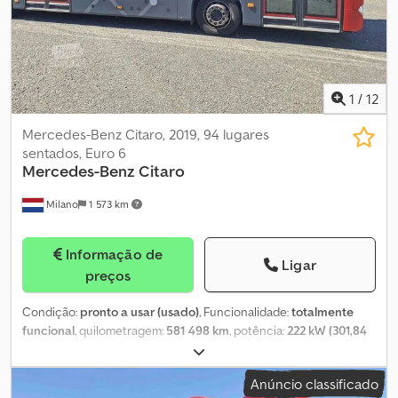
emissões: Euro 6 - Combustível: Híbrido - Transmissão: Automática
- Potência: 220 kW (299 CV) - Comprimento: 12,14 m - Eixos: 2 -
Motor: Mercedes-Benz OM 936 hLA.6-4 Equipamento: - Ar
condicionado - ABS - ASR - Retardador - Rampa para cadeiras de
rodas - Aquecedor de estacionamento - Vidros duplos Dodpfjzqv
Shsx Aanjck À venda pela Fleequid, o mercado europeu de
1
/
12
autocarros usados.
Mercedes-Benz Citaro, 2019, 94 lugares
sentados, Euro 6
Mercedes-Benz
Citaro
Milano
1 573 km
Informação de
Ligar
preços
Condição:
pronto a usar (usado)
, Funcionalidade:
totalmente
funcional
, quilometragem:
581 498 km
, potência:
222 kW (301,84
cv)
, primeira matrícula:
08/2019
, tipo de combustível:
híbrido
,
número de lugares:
35
, número de lugares em pé:
59
, tipo de
Anúncio classificado
engrenagem:
automático
, configuração de eixo:
2 eixos
, próxima