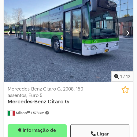
1
/
12
Mercedes-Benz Citaro G, 2008, 150
assentos, Euro 5
Mercedes-Benz
Citaro G
Milano
1 573 km
Informação de
Ligar