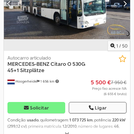
Aaszrvxkonjk
1
/
50
Autocarro articulado
MERCEDES-BENZ
Citaro O 530G
45+1 Sitzplätze
5 500 €
Hoogerheide
1 656 km
7 950 €
Preço fixo acresce IVA
(6 655 € bruto)
Solicitar
Ligar
Condição:
usado
, quilometragem:
1 073 725 km
, potência:
220 kW
(299,12 cv)
, primeira matrícula:
12/2010
, número de lugares:
46
,
próxima inspeção (TÜV):
06/2026
, classe de emissão:
Euro 5
, cor: