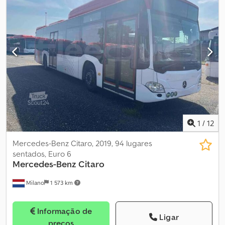
pneu:
275/70 R22.5
, comprimento total:
12 170 mm
, largura total:
2 550 mm
, altura total:
3 500 mm
, Equipamento:
ABS, adaptado
para pessoas com deficiência, aquecedor estacionário, ar
condicionado, controlo de tração
, Autocarro urbano –
Mercedes-Benz Citaro Dados técnicos: - Primeira matrícula: 2016
- Quilometragem: 713.565 km - Lugares sentados: 101 - Normativa
Euro: Euro 6 - Combustível: Diesel - Transmissão: Automática -
Potência: 220 kW (299 cv) - Comprimento: 12,17 m - Eixos: 2 -
Motor: Mercedes-Benz Dedpfxjzqwbde Aaneck - Inspeção
técnica válida até: 06-10-2026 Equipamento: - Ar condicionado -
ABS - ASR - Rampa para cadeiras de rodas - Monitores -
Aquecedor de estacionamento Vendido pela Fleequid, o
1
/
12
mercado europeu de autocarros usados.
Mercedes-Benz Citaro, 2019, 94 lugares
sentados, Euro 6
Mercedes-Benz
Citaro
Milano
1 573 km
Informação de
Ligar
preços