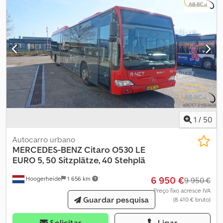
prazo. Um autocarro que comprovou o seu valor e está pronto
para continuar em serviço. Visitação mediante agendamento.
Exportação possível.
1
/
50
Autocarro urbano
MERCEDES-BENZ
Citaro O530 LE
EURO 5, 50 Sitzplätze, 40 Stehplä
6 950 €
Hoogerheide
1 656 km
9 950 €
Preço fixo acresce IVA
Guardar pesquisa
(8 410 € bruto)
Solicitar
Ligar