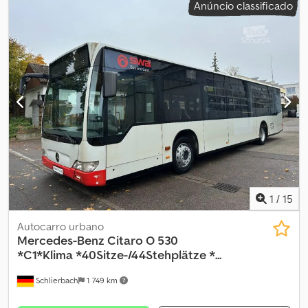
Anúncio classificado
Limitadamente operacional! Desloca-se por conta própria com o
motor em funcionamento! Pode ser utilizado como fonte de
peças! • Euro 5 • Grande ar-condicionado de teto • 220 kW / 299
cv • Transmissão automática • Cilindrada 11.967 cm³ • Retarder •
ASR-ABS • 3 portas de entrada duplas • Vidros elétricos • Espelhos
retrovisores externos elétricos e aquecidos • 2 janelas
basculantes • Rampa para cadeira de rodas • 31 assentos • 57
lugares em pé - de particular - Ônibus urbano alemão Salvo erro
ou venda prévia.
1
/
15
Autocarro urbano
Mercedes-Benz
Citaro O 530
*C1*Klima *40Sitze-/44Stehplätze *...
Schlierbach
1 749 km