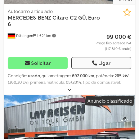
Joannis Arpantzanis ou Kai Bühler para obter mais informações.
Autocarro articulado
MERCEDES-BENZ
Citaro C2 GÜ, Euro
6
99 000 €
Püttlingen
1 624 km
Preço fixo acresce IVA
(117 810 € bruto)
Solicitar
Ligar
Condição:
usado
, quilometragem:
692 000 km
, potência:
265 kW
(360,30 cv)
, primeira matrícula:
05/2014
, tipo de combustível:
diesel
, número de lugares:
53
, tipo de engrenagem:
automático
,
classe de emissão:
Euro 6
, cor:
branco
, travões:
retardador
,
Anúncio classificado
Equipamento:
ABS, aquecedor estacionário, ar condicionado
,
Mercedes-Benz Citaro C2 GÜ Dcodpfxjy Tr Rnj Aanok * Motor
Mercedes-Benz 265 kW Euro 6 * Caixa automática ZF Ecolife *
ABS, ASR * Retardador * Ar-condicionado * Aquecimento
estacionário * 53+1 bancos * 79 lugares em pé * 3 assentos
rebatíveis adicionais * Portas externas duplas largas de