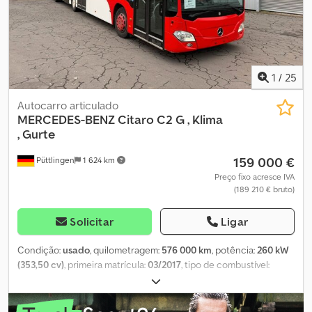
Euro 5 - Combustível: Diesel - Potência: 260 kW (354 CV) -
Comprimento: 17,94 m - Eixos: 3 - Motor: Mercedes-Benz
OM457HLAIV12 Equipamento: - Ar condicionado - ABS - ASR -
Retardador - Rampa para cadeiras de rodas - Aquecimento
auxiliar Vendido pela Fleequid, o mercado europeu de autocarros
usados.
1
/
25
Autocarro articulado
MERCEDES-BENZ
Citaro C2 G , Klima
, Gurte
159 000 €
Püttlingen
1 624 km
Preço fixo acresce IVA
(189 210 € bruto)
Solicitar
Ligar
Condição:
usado
, quilometragem:
576 000 km
, potência:
260 kW
(353,50 cv)
, primeira matrícula:
03/2017
, tipo de combustível:
diesel
, número de lugares:
51
, tipo de engrenagem:
automático
,
classe de emissão:
Euro 6
, cor:
branco
, travões:
retardador
,
Equipamento:
ABS, aquecedor estacionário, ar condicionado
,