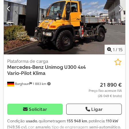
Equipamento adicional via tomada de força com bobina de
mangueira Ecodora • Suspensão independente das rodas (molas
helicoidais) • Farol de trabalho • Tanque de plástico de 1.600 l
Detalhes do veículo: • Caixa de velocidades Telligent • Cabina de
condutor para serviço urbano • Giroflex • Cruise control • Travões
de disco • Ligação de óleo para equipamentos dianteiros e
traseiros • ABS • Bloqueio do diferencial • Gancho de reboque •
Espelhos elétricos e aquecidos Todas as informações sem
1
/
15
garantia / Sujeito a venda prévia.
Plataforma de carga
Mercedes-Benz
Unimog U300 4x4
Vario-Pilot Klima
21 890 €
Burghaun
1 883 km
Preço fixo acresce IVA
(26 049 € bruto)
Solicitar
Ligar
Condição:
usado
, quilometragem:
155 948 km
, potência:
110 kW
(149,56 cv)
, cor:
amarelo
, tipo de engrenagem:
semi-automático
,