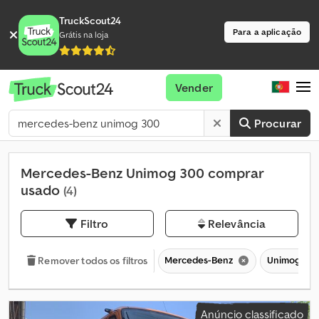
TruckScout24
Para a aplicação
Grátis na loja
Vender
Procurar
Mercedes-Benz Unimog 300 comprar
usado
(4)
Filtro
Relevância
Mercedes-Benz
Unimog 30
Remover todos os filtros
Anúncio classificado