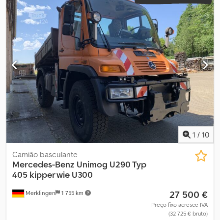
1
/
10
Camião basculante
Mercedes-Benz
Unimog U290 Typ
405 kipper wie U300
27 500 €
Merklingen
1 755 km
Preço fixo acresce IVA
(32 725 € bruto)