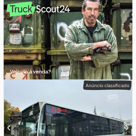
Desloca-se por conta própria com o motor em funcionamento!
Pode ser utilizado como fonte de peças! • Euro 5 • Grande ar-
condicionado de teto • 220 kW / 299 cv • Transmissão automática
• Cilindrada 11.967 cm³ • Retarder • ASR-ABS • 3 portas de entrada
duplas • Vidros elétricos Dkedpjwmpdxofx Aiusr • Espelhos
retrovisores externos elétricos e aquecidos • 2 janelas
basculantes • Rampa para cadeira de rodas • 31 assentos • 57
lugares em pé - de particular - Ônibus urbano alemão Salvo erro
ou venda prévia.
Veículo à venda?
Criar anúncio
Anúncio classificado