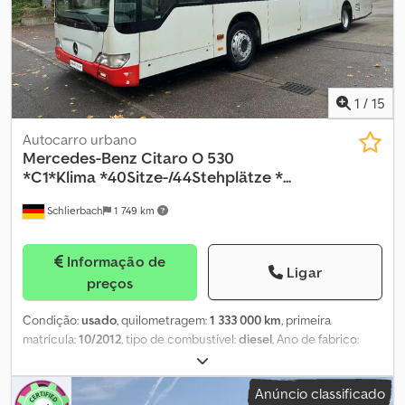
1
/
15
Autocarro urbano
Mercedes-Benz
Citaro O 530
*C1*Klima *40Sitze-/44Stehplätze *...
Schlierbach
1 749 km
Informação de
Ligar
preços
Condição:
usado
, quilometragem:
1 333 000 km
, primeira
matrícula:
10/2012
, tipo de combustível:
diesel
, Ano de fabrico:
2012
, Mercedes-Benz Citaro O 530 C1 EEV 41 assentos + 44 em pé
*Pequeno dano frontal à esquerda, mas operacional! (O ônibus foi
Anúncio classificado
transportado para nós por 500 km rodando sob seus próprios