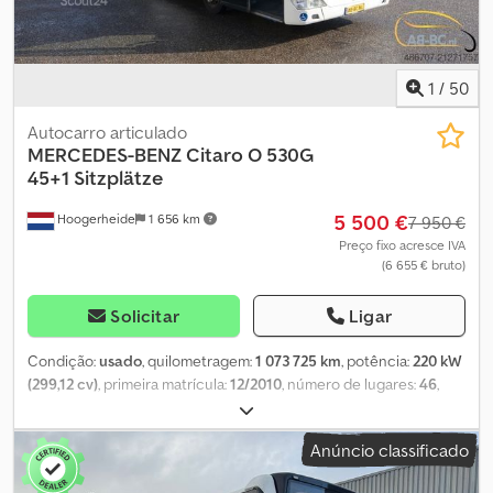
1
/
50
Autocarro articulado
MERCEDES-BENZ
Citaro O 530G
45+1 Sitzplätze
5 500 €
Hoogerheide
1 656 km
7 950 €
Preço fixo acresce IVA
(6 655 € bruto)
Solicitar
Ligar
Condição:
usado
, quilometragem:
1 073 725 km
, potência:
220 kW
(299,12 cv)
, primeira matrícula:
12/2010
, número de lugares:
46
,
próxima inspeção (TÜV):
06/2026
, classe de emissão:
Euro 5
, cor:
branco
, Ano de fabrico:
2010
, Equipamento:
ABS
, O Mercedes-
Anúncio classificado
Benz Citaro O 530 G, com um comprimento de 17,94 metros, é um
autocarro articulado comprovado e fiável para utilização