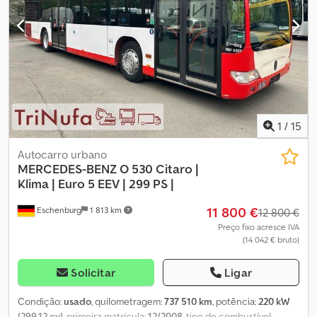
janelas basculantes - Rampa para cadeira de rodas - Indicador
LED de destino Mobitec à frente, à direita, à esquerda e atrás -
Aquecedor auxiliar Webasto - Espelhos retrovisores exteriores
elétricos e aquecidos - 41+1 lugares sentados - 107 lugares de pé
- Pneus dianteiros aprox. 90% - Pneus do meio aprox. 80% -
Pneus traseiros aprox. 80% Dsdpfxsy Uu D Hj Aiujkr Alterações e
erros reservados.
1
/
15
Autocarro urbano
MERCEDES-BENZ
O 530 Citaro |
Klima | Euro 5 EEV | 299 PS |
11 800 €
Eschenburg
1 813 km
12 800 €
Preço fixo acresce IVA
(14 042 € bruto)
Solicitar
Ligar
Condição:
usado
, quilometragem:
737 510 km
, potência:
220 kW
(299,12 cv)
, primeira matrícula:
12/2008
, tipo de combustível: