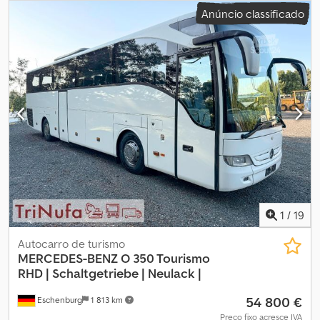
de emissão:
Euro 5
, Ano de fabrico:
2011
, Equipamento:
ABS,
Anúncio classificado
aquecedor estacionário, ar condicionado, sofreu um acidente
,
Mercedes-Benz O 530 Citaro G C2 | Falha eletrónica | Ar
condicionado | ? Ano de fabrico 11 / 2011 ? Motor MB 220 kW / 299
CV ? 11967 cm³ - Euro 5 EEV ? 582.053 KM Dksdpsy Uu Thefx Aiuor
? Caixa automática ZF ? Ar condicionado ? Rampa para cadeira
de rodas ? 3x portas duplas ? Aquecimento estacionário Webasto
? Espelhos exteriores ajustáveis e aquecidos eletricamente ? 53
+1 lugares sentados ? 89 lugares de pé ? Pneus dianteiros aprox.
70 % ? Pneus do meio aprox. 70 % ? Pneus traseiros aprox. 70 %
Falha eletrónica: ignição ligada, motor não liga. Problema de
injeção. Ao fazer ponte + arranque com aerossol o motor
funciona brevemente. Falta controlo das portas 3x. Sujeito a
alterações e erros.
1
/
19
Autocarro de turismo
MERCEDES-BENZ
O 350 Tourismo
RHD | Schaltgetriebe | Neulack |
54 800 €
Eschenburg
1 813 km
Preço fixo acresce IVA