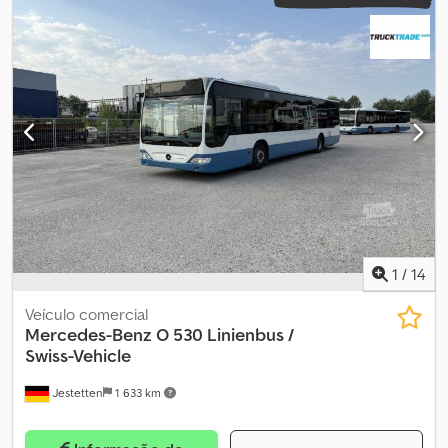
1
/
14
Veículo comercial
Mercedes-Benz
O 530 Linienbus /
Swiss-Vehicle
Jestetten
1 633 km