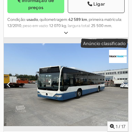
Informação de
Ligar
preços
Condição:
usado
, quilometragem:
42 589 km
, primeira matrícula:
12/2010
, peso em vazio:
12 070 kg
, largura total:
25 500 mm
,
configuração de eixo:
4x2
, tipo de engrenagem:
automático
, tipo
de combustível:
diesel
, classe de emissão:
Euro 5
, potência:
300
Anúncio classificado
kW (407,89 cv)
, peso máximo de carga:
5 930 kg
, próxima
inspeção (TÜV):
03/2026
, suspensão:
ar
, tamanho do pneu:
275/70
R22.5 , 11mm
, dimensão do pneu dianteiro:
275/70 R22.5 , 11mm
,
número de lugares:
2
, cabina do condutor:
cabina diurna
, peso
operacional:
18 000 kg
, Equipamento:
ar condicionado
,
1
/
17