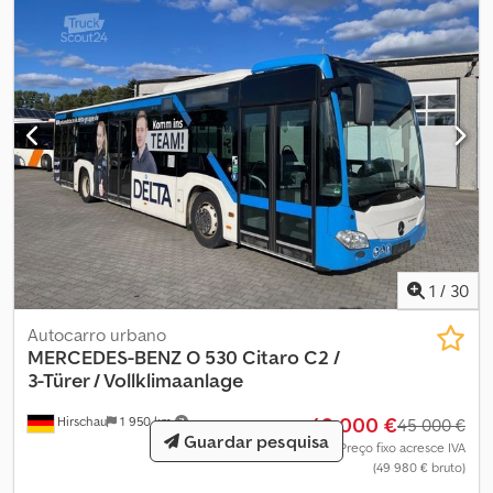
1
/
30
Autocarro urbano
MERCEDES-BENZ
O 530 Citaro C2 /
3-Türer / Vollklimaanlage
42 000 €
Hirschau
1 950 km
45 000 €
Guardar pesquisa
Preço fixo acresce IVA
(49 980 € bruto)