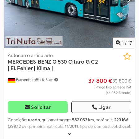
dianteiros aprox. 30% ? Pneus traseiros aprox. 10% Dodpsy Uu
Swefx Aiuskr Inspeção válida até 2026 Por ordem do cliente.
Alterações e erros reservados.
1
/
17
Autocarro articulado
MERCEDES-BENZ
O 530 Citaro G C2
| El. Fehler | Klima |
37 800 €
Eschenburg
1 813 km
39 800 €
Preço fixo acresce IVA
(44 982 € bruto)
Solicitar
Ligar
Condição:
usado
, quilometragem:
582 053 km
, potência:
220 kW
(299,12 cv)
, primeira matrícula:
11/2011
, tipo de combustível:
diesel
,
número de lugares:
53
, tipo de engrenagem:
automático
, classe