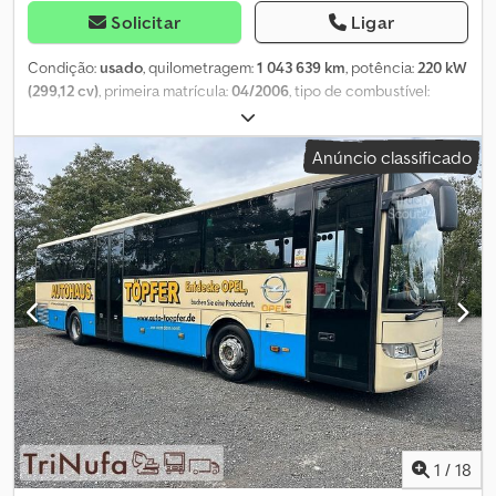
Solicitar
Ligar
Condição:
usado
, quilometragem:
1 043 639 km
, potência:
220 kW
(299,12 cv)
, primeira matrícula:
04/2006
, tipo de combustível:
diesel
, número de lugares:
35
, tipo de engrenagem:
automático
,
classe de emissão:
Euro 4
, cor:
branco
, travões:
retardador
, Ano
Anúncio classificado
de fabrico:
2006
, Equipamento:
ABS, aquecedor estacionário, ar
condicionado
, Mercedes-Benz O 530 Citaro | Retarder | Ar
condicionado | - Ano de fabrico 2006 - Motor MB 220 kW / 299 cv
– 11967 cm³ – Euro 4 - 1.043.639 km - Porta dupla dianteira - Caixa
automática - 2x janelas basculantes - Rampa para cadeira de
rodas - Retarder - Ar condicionado - Aquecimento estacionário
Webasto - Retrovisores externos ajustáveis e aquecidos
eletricamente - Vidros elétricos - 35 + 1 lugares sentados - 60
lugares em pé - Pneus dianteiros aprox. 50% - Pneus traseiros
aprox. 50% Por conta do cliente. Sujeito a alterações e erros.
Dedpfx Aey Uu Sdsiujkr
1
/
18