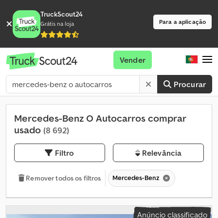
TruckScout24
Para a aplicação
Grátis na loja
Vender
Procurar
Mercedes-Benz O Autocarros comprar
usado
(8 692)
Filtro
Relevância
Mercedes-Benz
Remover todos os filtros
Anúncio classificado