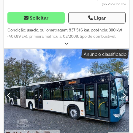
(65 212 € bruto)
Solicitar
Ligar
Condição:
usado
, quilometragem:
937 516 km
, potência:
300 kW
(407,89 cv)
, primeira matrícula:
03/2008
, tipo de combustível:
diesel
, número de lugares:
54
, tipo de engrenagem:
mecânico
,
classe de emissão:
Euro 4
, cor:
branco
, travões:
retardador
, Ano
Anúncio classificado
de fabrico:
2008
, Equipamento:
ABS, aquecedor estacionário, ar
condicionado, casa de banho, cozinha a bordo, programa
eletrónico de estabilidade (ESP), sistema de navegação
,
Mercedes-Benz O 350 Tourismo RHD | Caixa de velocidades
manual | Pintura nova | 54 assentos reclináveis | * Ano de fabrico:
03/2008 * Motor MB 300 kW / 408 cv ? 11967 cm³ – Euro 4, OM *
937.516 km * Caixa manual de 6 velocidades * Ar condicionado *
Retarder de 5 estágios * Compartimentos de bagagem *
Prateleiras para bagagem * Câmara de marcha-atrás * Cruise
control * Ventilação / iluminação individual dos assentos *
Frigorífico Dsdpsy Uvdhjfx Aiuskr * Cozinha * WC * 2 x TV *
Cortinas * Engate de reboque * Aquecedor estacionário
Webasto * 54 assentos reclináveis, com cintos, incluindo apoios