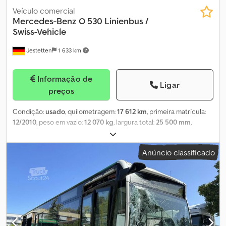
Veículo comercial
Mercedes-Benz
O 530 Linienbus /
Swiss-Vehicle
Jestetten
1 633 km
Informação de
Ligar
preços
Condição:
usado
, quilometragem:
17 612 km
, primeira matrícula:
12/2010
, peso em vazio:
12 070 kg
, largura total:
25 500 mm
,
configuração de eixo:
4x2
, tipo de engrenagem:
automático
, tipo
de combustível:
diesel
, classe de emissão:
Euro 5
, potência:
300
Anúncio classificado
kW (407,89 cv)
, peso máximo de carga:
5 930 kg
, próxima
inspeção (TÜV):
04/2026
, suspensão:
ar
, tamanho do pneu:
275/70
R22.5 , 11mm
, dimensão do pneu dianteiro:
275/70 R22.5 , 11mm
,
número de lugares:
2
, cabina do condutor:
cabina diurna
, peso
operacional:
18 000 kg
, Equipamento:
ar condicionado
,