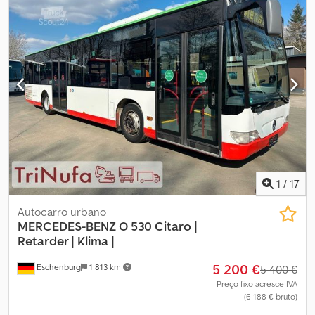
sofreu um acidente
, Mercedes-Benz O 530 Citaro | Ar
condicionado | Euro 6 | ? Ano de fabrico 2013 ? Motor MB 220 kW /
299 CV – 7698 cm³ – Euro 6 ? 534.842 km, livro de inspeção
disponível ? Ar condicionado ? ASR-ABS ? Volante multifunções ?
Caixa automática ? Rampa para cadeira de rodas ? 2x janelas
basculantes ? Aquecedor auxiliar Webasto Djdpfx Aey Uu
Rteiuokr ? 37 + 1 lugares sentados ? 69 lugares de pé ? Pneus
dianteiros aprox. 60% ? Pneus traseiros aprox. 50% Motor só
funciona com spray de arranque. Suspeita de problema na
injeção. Por conta de cliente. Alterações e erros reservados.
1
/
17
Autocarro urbano
MERCEDES-BENZ
O 530 Citaro |
Retarder | Klima |
5 200 €
Eschenburg
1 813 km
5 400 €
Preço fixo acresce IVA
(6 188 € bruto)