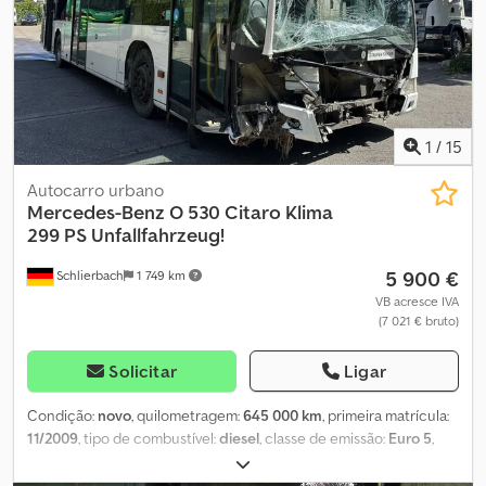
1
/
15
Autocarro urbano
Mercedes-Benz
O 530 Citaro Klima
299 PS Unfallfahrzeug!
5 900 €
Schlierbach
1 749 km
VB acresce IVA
(7 021 € bruto)
Solicitar
Ligar
Condição:
novo
, quilometragem:
645 000 km
, primeira matrícula:
11/2009
, tipo de combustível:
diesel
, classe de emissão:
Euro 5
,
Ano de fabrico:
2009
, Mercedes Benz O 530 Citaro com ar-
condicionado !! Veículo acidentado !! Limitadamente operacional!