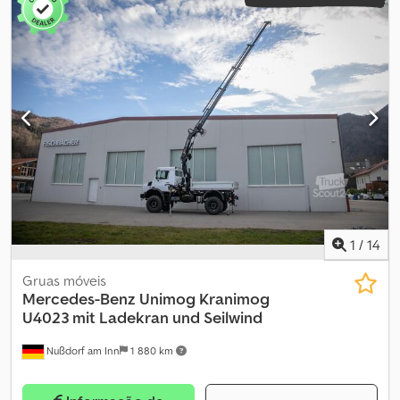
1
/
14
Gruas móveis
Mercedes-Benz Unimog
Kranimog
U4023 mit Ladekran und Seilwind
Nußdorf am Inn
1 880 km