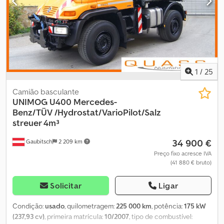
1
/
25
Camião basculante
UNIMOG U400 Mercedes-
Benz/TÜV
/Hydrostat/VarioPilot/Salz
streuer 4m³
34 900 €
Gaubitsch
2 209 km
Preço fixo acresce IVA
(41 880 € bruto)
Solicitar
Ligar
Condição:
usado
, quilometragem:
225 000 km
, potência:
175 kW
(237,93 cv)
, primeira matrícula:
10/2007
, tipo de combustível: