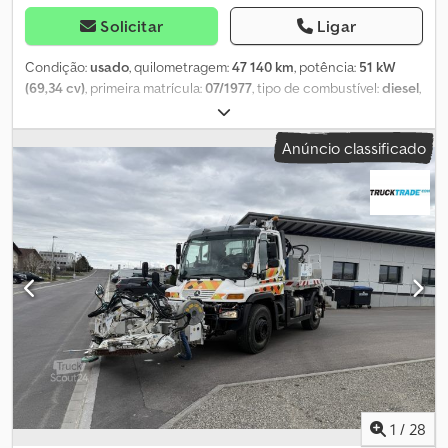
Solicitar
Ligar
Condição:
usado
, quilometragem:
47 140 km
, potência:
51 kW
(69,34 cv)
, primeira matrícula:
07/1977
, tipo de combustível:
diesel
,
configuração de eixo:
4x4
, distância entre eixos:
2 250 mm
,
combustível:
diesel
, cor:
verde
, tipo de engrenagem:
mecânico
,
Anúncio classificado
número de velocidades:
8
, número de lugares:
2
, Ano de fabrico:
1977
, Número de portas: 2 Número de cilindros: 4 Cilindrada do
motor: 2.404 cc Dcodpfx Aezrahvjivsk Peso em vazio: 2.500 kg
Carga útil: 1.000 kg Peso bruto total: 3.500 kg Velocidade máxima:
70 km/h Interior: cinza
1
/
28