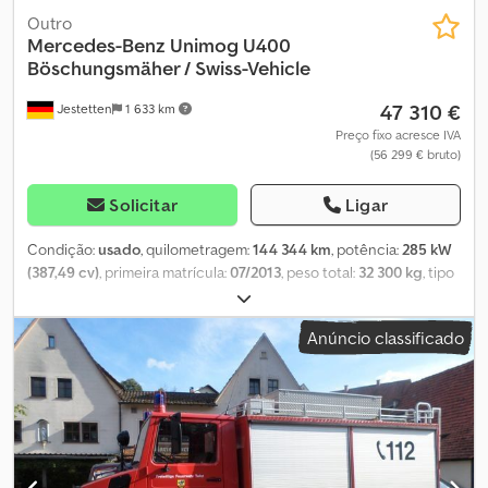
Outro
Mercedes-Benz
Unimog U400
Böschungsmäher / Swiss-Vehicle
47 310 €
Jestetten
1 633 km
Preço fixo acresce IVA
(56 299 € bruto)
Solicitar
Ligar
Condição:
usado
, quilometragem:
144 344 km
, potência:
285 kW
(387,49 cv)
, primeira matrícula:
07/2013
, peso total:
32 300 kg
, tipo
de combustível:
diesel
, configuração de eixo:
4x4
, peso
operacional:
12 500 kg
, peso máximo de carga:
5 740 kg
, peso em
Anúncio classificado
vazio:
6 760 kg
, tamanho do pneu:
315 / 80 R 22.5 / 11mm
, próxima
inspeção (TÜV):
03/2023
, cabina do condutor:
cabina diurna
, tipo
de engrenagem:
semi-automático
, classe de emissão:
Euro 5
,
suspensão:
aço
, largura total:
25 500 mm
, dimensão do pneu
dianteiro:
315 / 80 R 22.5 / 11mm
, número de lugares:
2
,
Equipamento:
ar condicionado
,