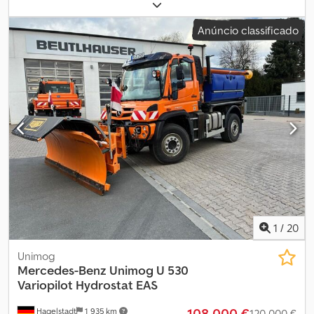
kW (110,13 cv)
, primeira matrícula:
07/1979
, tipo de combustível:
diesel
, próxima inspeção (TÜV):
03/2027
, combustível:
diesel
,
Anúncio classificado
consumo de combustível (combinado):
15 l/100 km
, cor:
branco
,
tipo de engrenagem:
mecânico
, número de velocidades:
16
,
número de lugares:
2
, comprimento total:
5 150 mm
, largura total:
2 150 mm
, altura total:
2 700 mm
, Ano de fabrico:
1979
,
Equipamento:
direção assistida, guincho de cabo
, O veículo está
em excelente estado de conservação, comprovado pelo livro de
revisões, é o terceiro proprietário, está na minha posse desde
2017. Vendo devido a motivos de saúde. Motor de 6 litros com 110
cv. Inclui: 1 conjunto de correntes para neve, 2 assentos com
suspensão (não instalados), 2 manuais de oficina em pasta,
guincho com capacidade de 3,5 toneladas. Sempre levado à
oficina Mercedes Unimog para inspeção técnica (TÜV) e
manutenção. Dsdpfozpigiex Aivock
1
/
20
Unimog
Mercedes-Benz
Unimog U 530
Variopilot Hydrostat EAS
108 000 €
Hagelstadt
1 935 km
120 000 €