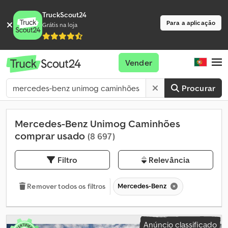
TruckScout24
Para a aplicação
Grátis na loja
Vender
Procurar
Mercedes-Benz Unimog Caminhões
comprar usado
(8 697)
Filtro
Relevância
Mercedes-Benz
Remover todos os filtros
Anúncio classificado