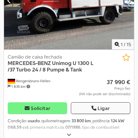
1
/
15
Camião de caixa fechada
MERCEDES-BENZ
Unimog U 1300 L
/37 Turbo 24 / 8 Pumpe & Tank
37 990 €
Rengersbrunn-Fellen
1 835 km
Preço fixo
(IVA não pode ser discriminado)
Solicitar
Ligar
Condição:
usado
, quilometragem:
33 800 km
, potência:
124 kW
(168,59 cv)
, primeira matrícula:
07/1986
, tipo de combustível:
diesel
, peso total:
9 000 kg
, próxima inspeção (TÜV):
07/2026
, cor: