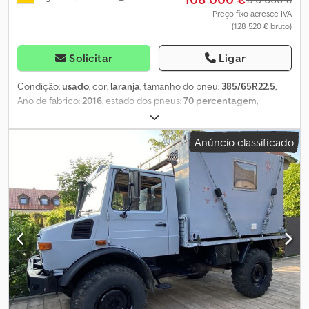
Preço fixo acresce IVA
(128 520 € bruto)
Solicitar
Ligar
Condição:
usado
, cor:
laranja
, tamanho do pneu:
385/65R22.5
,
Ano de fabrico:
2016
, estado dos pneus:
70 percentagem
,
dimensão do pneu dianteiro:
385/65R22.5 | 70%
, tamanho do
pneu traseiro:
385/65R22.5 | 70%
, velocidade máxima:
90 km/h
,
Anúncio classificado
Equipamento:
iluminação, travão de ar comprimido
, Pneus
(dianteiros): 385/65R22.5, Pneus (traseiros): 385/65R22.5, Marchas
para a frente: 16, Marchas para trás: 8, Primeira matrícula:
01.01.2016, Engate de reboque – automático. Estamos a vender um
Mercedes Benz Unimog U 530 usado e bem conservado,
fabricado em janeiro de 2016, com os seguintes equipamentos:
Motor OM 936 com 220 kW (299 CV), 62.000 quilómetros, 2.700
horas de funcionamento, Bloqueio do diferencial dianteiro,
Norma de emissões Euro 6, Travão de reboque de 2 vias,
Variopilot, Ar condicionado, Banco com suspensão pneumática,
Aquecimento do banco, Câmara traseira, Preparação para lâmina
de corte e assento para operador, Para-brisas aquecido,