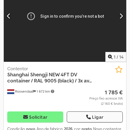
1
/
14
Contentor
Shanghai Shengji
NEW 4FT DV
container / RAL 9005 (black) / 3x av...
1 785 €
Roosendaal
1 672 km
Preço fixo acresce IVA
(2 160 € bruto)
Solicitar
Ligar
Condição:
novo
, Ano de fabrico:
2026
, cor:
preto
, Novo contentor