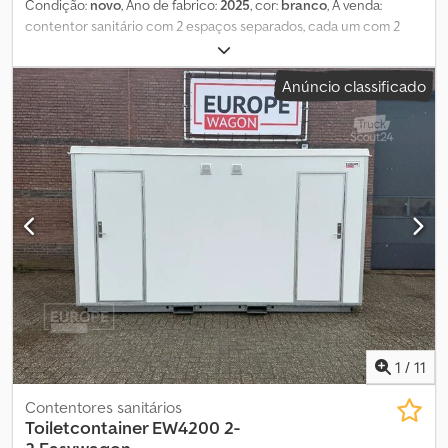
Condição:
novo
, Ano de fabrico:
2025
, cor:
branco
, À venda:
contentor sanitário com 2 espaços separados, cada um com 2
sanitas e lavatórios. Isolado e aquecido. Este contentor sanitário
pode ser movimentado por uma empilhadeira em 4 lados.
Anúncio classificado
Conexão com acoplamento Geka e suporte fixo de 110 mm,
disponível na EuropeWagon Arkel. = Mais informações = Ano de
fabricação: maio de 2025 Ano do modelo: 2025 Cjdpfx Ajxx Rvqsi
Aeha Peso em vazio: 1.500 kg Dimensões (C x L x A): 420 x 250 x 240
cm Estado geral: muito bom Estado técnico: muito bom Estado
estético: muito bom = Informações da empresa = Diretamente do
importador exclusivo de todas as marcas! Sem intermediários,
apenas diretamente do importador. GRANDE STOCK, disponível
para entrega imediata.
1
/
11
Contentores sanitários
Toiletcontainer EW4200 2-