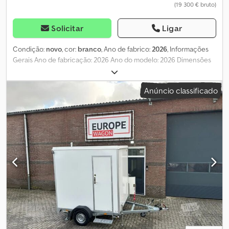
(19 300 € bruto)
Solicitar
Ligar
Condição:
novo
, cor:
branco
, Ano de fabrico:
2026
, Informações
Gerais Ano de fabricação: 2026 Ano do modelo: 2026 Dimensões
e pesos Peso bruto: 600 kg Dimensões (C x L x A): 240 x 300 x 250
cm Estado Estado geral: muito bom Estado técnico: muito bom
Anúncio classificado
Estado estético: muito bom Danos: nenhum Garantia Chjdpfx
Aszq Ancsi Aja Garantia: 12 meses Segurança do produto
Fabricante: Global Fliegenschmidt DE Representante na UE:
Gilbert Versluis, Vlietskade 1703, 4241 WJ Arkel, NL = Informações
da empresa = Diretamente do importador exclusivo de todas as
marcas! Sem intermediários, apenas diretamente do importador.
GRANDE STOCK, disponível para entrega imediata.