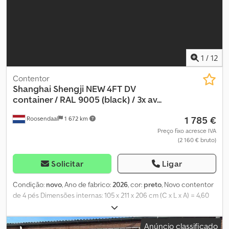
1
/
12
Contentor
Shanghai Shengji
NEW 4FT DV
container / RAL 9005 (black) / 3x av...
1 785 €
Roosendaal
1 672 km
Preço fixo acresce IVA
(2 160 € bruto)
Solicitar
Ligar
Condição:
novo
, Ano de fabrico:
2026
, cor:
preto
, Novo contentor
de 4 pés Dimensões internas: 105 x 211 x 206 cm (C x L x A) = 4,60
m³ Cor: Preto (RAL 9005) Apenas 3 unidades disponíveis = Mais
informações = Informações gerais Ano de fabricação: Março de
Anúncio classificado
2026 Chjdpfezqd A Uox Ai Aea Ano do modelo: 2026 Dimensões