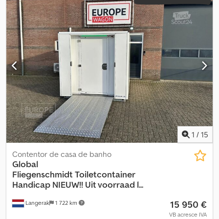
Dimensões (C x L x A): 120 x 220 x 226 cm Pesos Peso em vazio: 670
kg Carga útil: 2.330 kg Peso bruto: 3.000 kg Estado Estado geral:
muito bom Estado técnico: muito bom Estado visual: muito bom
Segurança do produto Fabricante: Shanghai Shengji Mais
informações Para obter mais informações, entre em contato com
Arne Honingh.
1
/
15
Contentor de casa de banho
Global
Fliegenschmidt
Toiletcontainer
Handicap NIEUW!! Uit voorraad l...
15 950 €
Langerak
1 722 km
VB acresce IVA