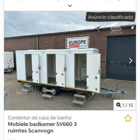
em Arkel. Temos um grande stock disponível. Casas de banho
móveis SCANVOGN a preços promocionais, sempre ao melhor
Anúncio classificado
preço e com o melhor serviço! Iluminação LED, chuveiro, piso
industrial em resina, termoacumulador de 30 litros, interior de alta
qualidade, sanita de parede, reboque de 750 kg, pronto a circular
com matrícula branca. = Mais informações = Chodpfxjxx Rugo Ai
Aja Ano de fabrico: 2025 Ano do modelo: 2025 Peso bruto: 750 kg
Estado geral: muito bom Estado técnico: muito bom Estado visual:
muito bom Danos: nenhum = Informações da empresa =
Diretamente do importador exclusivo de todas as marcas! Sem
intermediários, apenas diretamente do importador. GRANDE
STOCK, disponível para entrega imediata.
1
/
15
Contentor de casa de banho
Mobiele badkamer SV660 3
ruimtes
Scanvogn