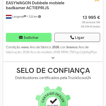
EASYWAGON
Dubbele mobiele
badkamer ACTIEPRIJS
13 995 €
Langerak
1 722 km
VB acresce IVA
(16 934 € bruto)
Solicitar
Ligar
Condição:
novo
, Ano de fabrico:
2026
, cor:
branco
, Ano de
fabricação: 2026 Ano do modelo: 2026 MMA: 750 kg Cjdpfxjyffiyo
Ai Aeha Dimensões (C x L x A): 240 x 250 x 280 cm Estado geral:
muito bom Estado técnico: muito bom Estado visual: muito bom
Danos: nenhum = Informações da empresa = Diretamente do
SELO DE CONFIANÇA
importador exclusivo de todas as marcas! Sem intermediários, só
diretamente do importador. GRANDE ESTOQUE, entrega imediata.
Distribuidores certificados pela TruckScout24