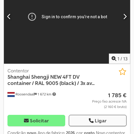
Serviço personalizado e aconselhamento profissional Cevoman
BV Lenskensdijk 5 2200 Herentals Bélgica ☎ = Mais informações
= Estado técnico: bom Estado estético: bom Danos: nenhum
Contacte Joeri Celen ou August Celen para obter mais
informações.
1
/
13
Contentor
Shanghai Shengji
NEW 4FT DV
container / RAL 9005 (black) / 3x av...
1 785 €
Roosendaal
1 672 km
Preço fixo acresce IVA
(2 160 € bruto)
Solicitar
Ligar
Condição:
novo
, Ano de fabrico:
2026
, cor:
preto
, Novo contentor