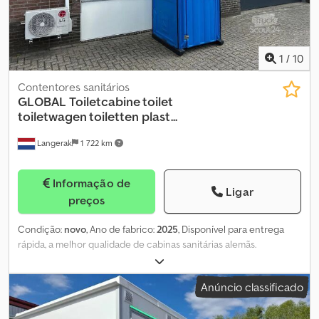
1
/
10
Contentores sanitários
GLOBAL
Toiletcabine toilet
toiletwagen toiletten plast...
Langerak
1 722 km
Informação de
Ligar
preços
Condição:
novo
, Ano de fabrico:
2025
, Disponível para entrega
rápida, a melhor qualidade de cabinas sanitárias alemãs.
Disponível em 14 cores diferentes. Várias opções de reservatório.
Várias opções para unidades de lavatório integradas. Diretamente
Anúncio classificado
do importador exclusivo! A cabina sanitária Focus é uma opção
prática e fiável para instalações sanitárias temporárias em
qualquer local. Esta cabina sanitária móvel foi concebida tendo