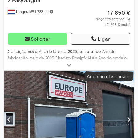
2
Easywagon
17 850 €
Langerak
1 722 km
Preço fixo acresce IVA
(21 598 € bruto)
Solicitar
Ligar
Condição:
novo
, Ano de fabrico:
2025
, cor:
branco
, Ano de
fabricação: maio de 2025 Chedsxx Rpwjpfx Ai Aja Ano do modelo:
2025 Peso em vazio: 1.500 kg Dimensões (C x L x A): 420 x 250 x 240
cm Condição geral: muito boa Condição técnica: muito boa
Anúncio classificado
Condição óptica: muito boa = Informações da empresa =
Diretamente do importador exclusivo de todas as marcas! Sem
intermediários, apenas diretamente do importador. GRANDE
ESTOQUE, entrega imediata.