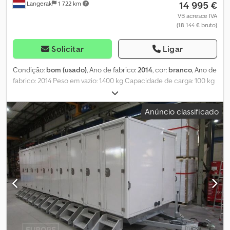
14 995 €
Langerak
1 722 km
VB acresce IVA
(18 144 € bruto)
Solicitar
Ligar
Condição:
bom (usado)
, Ano de fabrico:
2014
, cor:
branco
, Ano de
fabrico: 2014 Peso em vazio: 1.400 kg Capacidade de carga: 100 kg
Peso bruto admissível: 1.500 kg Dimensões (C x L x A): 810 x 250 x
295 cm Estado técnico: bom Estado visual: bom Danos: nenhum
Anúncio classificado
Cedpfsy A Spcex Ai Aeha = Informações da empresa =
Diretamente do importador exclusivo de todas as marcas! Sem
intermediários, apenas diretamente do importador. GRANDE
STOCK DISPONÍVEL, entrega imediata.