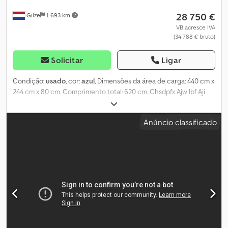
28 750 €
Gilze
1 693 km
VB acresce IVA
(34 788 € bruto)
Solicitar
Ligar
Condição:
usado
, cor:
azul
, Dimensões da área de carga: 440 cm x
244 cm x 80 cm. Comprimento total: 620 cm. Chsdpfx Ajw Ibf Aji
Aja Hiab 166 E-3 DUO 2 x estabilizadores. 3 x extensão hidráulica.
5.ª + 6.ª função (Rotator-Gráfico) = Mais informações = Guindaste:
Anúncio classificado
Hiab Número do modelo: CONTAINER + GUINDASTE HIAB 166
CRANE / KRA = Informações da empresa = TODOS OS PREÇOS
SÃO LÍQUIDOS PARA EXPORTAÇÃO (Joris Versteijnen NL-DE-GB)
(Wouter Greutink NL-DE-GB-ES-IT). Falamos russo. Esforçamo-nos
para fornecer informações precisas. No entanto, nenhum direito
pode ser derivado dos textos publicados.