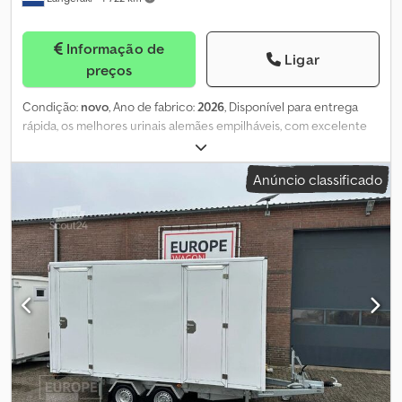
Informação de
Ligar
preços
Condição:
novo
, Ano de fabrico:
2026
, Disponível para entrega
rápida, os melhores urinais alemães empilháveis, com excelente
qualidade. Disponível em 14 cores diferentes. Diretamente do
importador exclusivo! Equipamento: Para utilização simultânea
Anúncio classificado
por 4 pessoas. Suporte para copos. Empilhável até 4 urinais.
Tanque de águas residuais de 400 litros. Design em duas partes
para transporte que economiza espaço. Está à procura de um
urinol prático e completo para eventos? O urinol Glo Pee é a
solução ideal para festivais, mercados e outros locais com grande
afluência, onde pretende fornecer instalações sanitárias de
forma rápida e fácil para muitos visitantes. Este urinol moderno
oferece espaço para quatro pessoas simultaneamente, o que
reduz as filas de espera. É prático: cada lugar tem o seu próprio
suporte para copos ou garrafas – ideal para festivais. = Mais
informações = Informações gerais: Ano de fabrico: 2026 Ano do
modelo: 2026 Dimensões: Dimensões (C x L x A): 110 x 120 x 175 cm