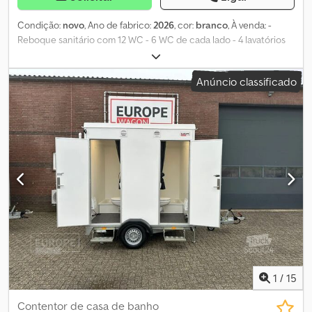
Condição:
novo
, Ano de fabrico:
2026
, cor:
branco
, À venda: -
Reboque sanitário com 12 WC - 6 WC de cada lado - 4 lavatórios
na parte traseira Preço acessível e disponível de imediato! = Mais
informações = Chsdpjygrcvefx Ai Aoa Ano de fabrico: 2026 Peso
Anúncio classificado
bruto permitido: 2.500 kg Dimensões (C x L x A): 660 x 250 x 290
cm Estado geral: muito bom Estado técnico: muito bom Estado
visual: muito bom Danos: nenhum = Informações da empresa =
Diretamente do importador exclusivo de todas as marcas! Sem
intermediários, apenas venda direta. GRANDE STOCK, entrega
imediata.
1
/
15
Contentor de casa de banho