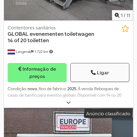
1
/
11
Contentores sanitários
GLOBAL
evenementen toiletwagen
14 of 20 toiletten
Langerak
1 722 km
Informação de
Ligar
preços
Condição:
novo
, Ano de fabrico:
2025
, À venda: Reboques de
casas de banho para eventos globais. Disponível com 14 ou 20
sanitários. Degraus dobráveis e estáveis. Preços competitivos e
qualidade de primeira linha! = Mais informações = Ano de fabrico:
Anúncio classificado
2025 Ano do modelo: 2025 Peso bruto autorizado: 3.000 kg
Dimensões (C x L x A): 695 x 247 x 295 cm Estado geral: muito bom
Estado técnico: muito bom Estado visual: muito bom Danos:
nenhum Preço: Sob consulta Chjdpfexyv Dpex Ai Asa =