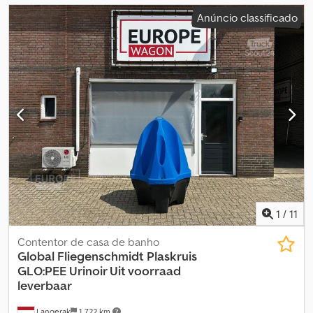
Anúncio classificado
1
/
11
Contentor de casa de banho
Global Fliegenschmidt
Plaskruis
GLO:PEE Urinoir Uit voorraad
leverbaar
Langerak
1 722 km