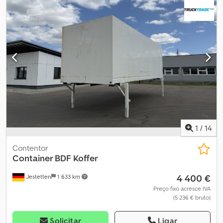
kg Carga útil: 2.330 kg Peso bruto: 3.000 kg Estado Estado geral:
muito bom Estado técnico: muito bom Estado visual: muito bom
Segurança do produto Fabricante: Shanghai Shengji Mais
informações Contacte Arne Honingh para obter mais
informações.
1
/
14
Contentor
Container BDF Koffer
4 400 €
Jestetten
1 633 km
Preço fixo acresce IVA
(5 236 € bruto)
Solicitar
Ligar