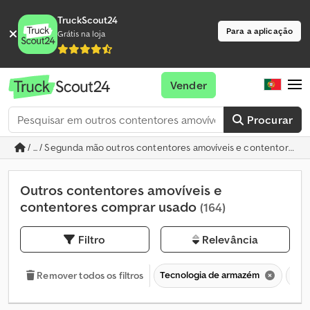
TruckScout24
Para a aplicação
Grátis na loja
Vender
Procurar
/ ... / Segunda mão outros contentores amovíveis e contentores
Outros contentores amovíveis e
contentores comprar usado
(164)
Filtro
Relevância
Tecnologia de armazém
Con
Remover todos os filtros