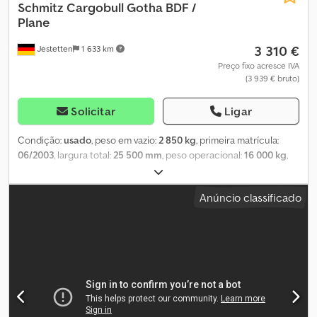
Schmitz Cargobull
Gotha BDF /
Plane
3 310 €
Jestetten
1 633 km
Preço fixo acresce IVA
(3 939 € bruto)
Solicitar
Ligar
Condição:
usado
, peso em vazio:
2 850 kg
, primeira matrícula:
06/2003
, largura total:
25 500 mm
, peso operacional:
16 000 kg
,
Anúncio classificado