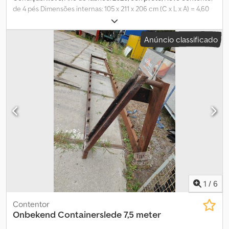
de 4 pés Dimensões internas: 105 x 211 x 206 cm (C x L x A) = 4,60
m³ Cor: Preto (RAL 9005) Disponíveis: 3 unidades = Mais
informações = Informações gerais Ano de fabrico: Março de 2026
Anúncio classificado
Csdozqywbepfx Ai Asha Modelo: 2026 Dimensões Dimensões (C x
L x A): 120 x 220 x 226 cm Pesos Peso em vazio: 670 kg Carga útil:
2.330 kg Peso bruto: 3.000 kg Estado Estado geral: muito bom
Estado técnico: muito bom Estado estético: muito bom
Segurança do produto Fabricante: Shanghai Shengji Mais
informações Para obter mais informações, contacte Arne
Honingh.
1
/
6
Contentor
Onbekend
Containerslede 7,5 meter