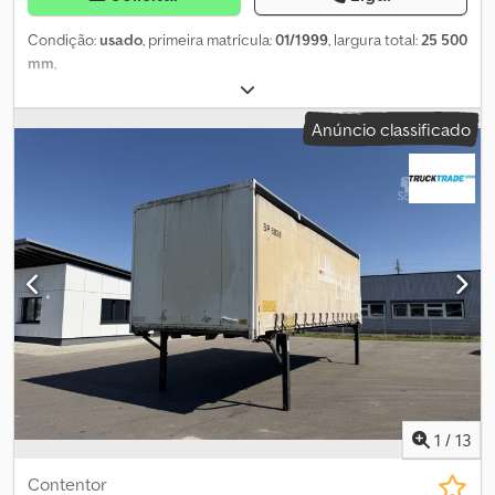
Condição:
usado
, primeira matrícula:
01/1999
, largura total:
25 500
mm
,
Anúncio classificado
1
/
13
Contentor