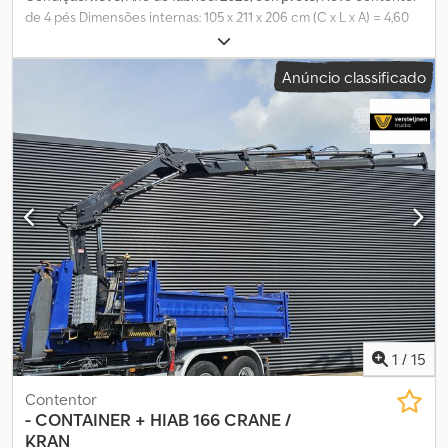
de 4 pés Dimensões internas: 105 x 211 x 206 cm (C x L x A) = 4,60
m³ Cor: Preto (RAL 9005) Apenas 3 unidades disponíveis = Mais
informações = Informações gerais Ano de fabricação: Março de
Anúncio classificado
2026 Ano do modelo: 2026 Dimensões Dimensões (C x L x A): 120 x
220 x 226 cm Pesos Peso em vazio: 670 kg Carga útil: 2.330 kg
Peso bruto: 3.000 kg Estado Estado geral: muito bom Estado
técnico: muito bom Cedpfx Aiezqu I Is Aeha Estado visual: muito
bom Segurança do produto Fabricante: Shanghai Shengji Mais
informações Para obter mais informações, entre em contato com
Arne Honingh.
1
/
15
Contentor
-
CONTAINER + HIAB 166 CRANE /
KRAN