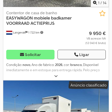
1
/
14
Contentor de casa de banho
EASYWAGON
mobiele badkamer
VOORRAAD ACTIEPRIJS
9 950 €
Langerak
1 722 km
VB acresce IVA
(12 040 € bruto)
Solicitar
Ligar
Condição:
novo
, Ano de fabrico:
2026
, cor:
branco
, Disponível
imediatamente e em estoque para entrega rápida. Pelo preço
promocional de 9.950 €, você recebe o conjunto completo,
incluindo mangueiras e cabos. Pronto para uso imediato! O
Anúncio classificado
banheiro móvel 217 está equipado com um vaso sanitário
suspenso com triturador, uma pia de cerâmica com bancada, uma
área de chuveiro com cortina e um piso elevado que previne o
vazamento de água. Em frente ao chuveiro há um banco com
ganchos para cabideiro. O reboque conta com água quente e
fria, radiador de aquecimento e uma janela de ventilação,