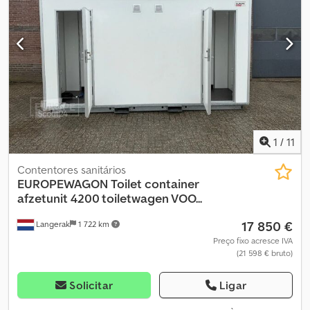
Informações da empresa = Diretamente do importador exclusivo
de todas as marcas! Sem intermediários, apenas diretamente do
importador. GRANDE STOCK DISPONÍVEL, entrega imediata.
1
/
11
Contentores sanitários
EUROPEWAGON
Toilet container
afzetunit 4200 toiletwagen VOO...
17 850 €
Langerak
1 722 km
Preço fixo acresce IVA
(21 598 € bruto)
Solicitar
Ligar