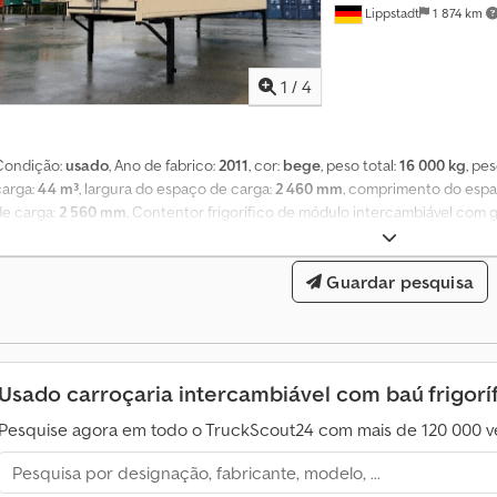
Lippstadt
1 874 km
1
/
4
Condição:
usado
, Ano de fabrico:
2011
, cor:
bege
, peso total:
16 000 kg
, pe
carga:
44 m³
, largura do espaço de carga:
2 460 mm
, comprimento do espa
de carga:
2 560 mm
, Contentor frigorífico de módulo intercambiável com gr
comprimento, equipamento para móveis, PINTURA NOVA! Contentor frigorífi
sistema BDF, 7.150 mm de comprimento em versão isolada. Portas traseiras d
Guardar pesquisa
rotativos exteriores. Equipado com unidade de frio ThermoKing T-600-R-5
carregada com novo fluido refrigerante. Desempenho a diesel: -20 °C. Ex
marfim claro ou cor RAL à escolha. Pés de apoio telescópicos novos de fáb
de estanqueidade, vedante de veio novo e correia trapezoidal nova. Horas d
Elétrico: 81 Cjdpfx Agsy Sbfrodorf Equipamento interior / compartimento de
Usado carroçaria intercambiável com baú frigorí
Pesquise agora em todo o TruckScout24 com mais de 120 000 ve