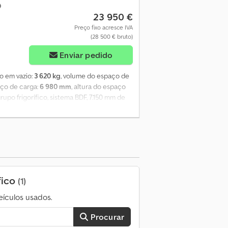
23 950 €
Preço fixo acresce IVA
(28 500 € bruto)
Enviar pedido
so em vazio:
3 620 kg
, volume do espaço de
ço de carga:
6 980 mm
, altura do espaço
upo frigorífico, sistema BDF, 7.150 mm de
co usado para distribuição de frescos,
e portal altas com fechos de barra
0. Unidade recentemente revisada e
celente estado. PINTURA NOVA em RAL 1015
rica em preto. Inclui manutenção B, teste
e funcionamento: 568, Gasóleo: 32,
 carga: -
fico
(1)
ículos usados.
Procurar