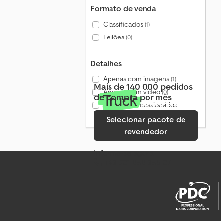
Formato de venda
Classificados
(1)
Leilões
(0)
Detalhes
Apenas com imagens
(1)
Mais de 140 000 pedidos
Apenas com vídeo
(0)
de compra por mês
Apenas concessionários
verificados
(0)
Selecionar pacote de
revendedor
Informe-se agora
+49 201 858 955 07