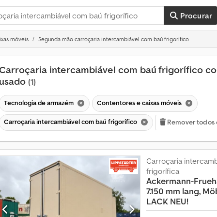
Procurar
ixas móveis
Segunda mão carroçaria intercambiável com baú frigorífico
Carroçaria intercambiável com baú frigorífico c
usado
(1)
Tecnologia de armazém
Contentores e caixas móveis
Carroçaria intercambiável com baú frigorífico
Remover todos os
Carroçaria intercamb
frigorífica
Ackermann-Frueh
7.150 mm lang, Mö
LACK NEU!