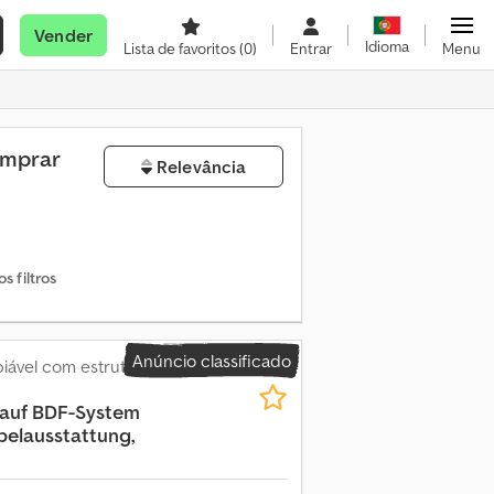
Vender
Idioma
Lista de favoritos
(0)
Entrar
Menu
omprar
Relevância
 filtros
Anúncio classificado
iável com estrutura
auf
BDF-System
belausstattung,