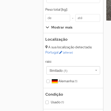
Peso total [kg]:
-
Mostrar mais
Localização
A sua localização detectada:
Portugal
(alterar)
raio:
Ilimitado
(1)
Alemanha
(1)
Condição
Usado
(1)