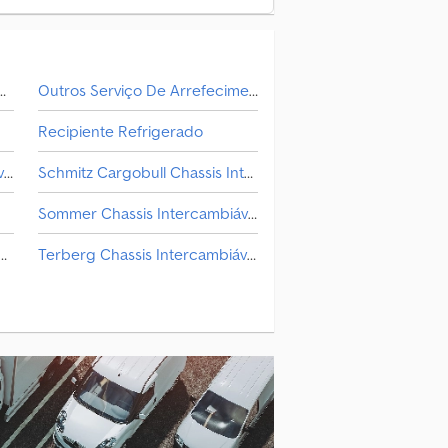
 Serviço Refrigerado/Iso/Fresco
Outros Serviço De Arrefecimento/Só-Frio/Fresco
Recipiente Refrigerado
Kel-Berg Chassis Intercambiável
Schmitz Cargobull Chassis Intercambiável
Sommer Chassis Intercambiável
es-Benz Chassis Intercambiável
Terberg Chassis Intercambiável
Netam-Fruehauf Chassis Intercambiável
Transportador De Automóveis
ros Caixa De Serviço Refrigerado/Iso/Fresco
Transportador De Cavalos/Carneiros
l
do