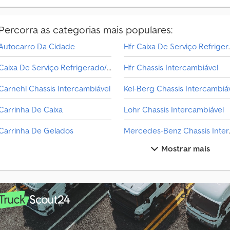
Percorra as categorias mais populares:
Autocarro Da Cidade
Hfr Caixa De
Caixa De Serviço Refrigerado/Iso/Fresco
Hfr Chassis Intercambiável
V
e
Carnehl Chassis Intercambiável
í
c
Carrinha De Caixa
Lohr Chassis Intercambiável
u
l
Carrinha De Gelados
Merced
o
Mostrar mais
à
Chassis Intercambiável
v
e
Fliegl Chassis Intercambiável
Out
n
Floor Chassis Intercambiável
Outros Chassis Intercambiáve
d
a
Fruehauf Chassis Intercambiável
Outros Recipiente Refrigera
?