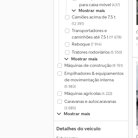
para caixa móvel
(437)
Mostrar mais
Camiões acima de 7,5 t
(12 391)
Transportadores e
caminhões até 7,5 t
(11 678)
Reboque
(7 914)
d
Tratores rodoviários
(5 550)
Mostrar mais
Máquinas de construção
(9 761)
Empilhadores & equipamentos
de movimentação interna
(5 983)
Máquinas agrícolas
(4 222)
Caravanas e autocaravanas
(3 685)
Mostrar mais
Detalhes do veículo