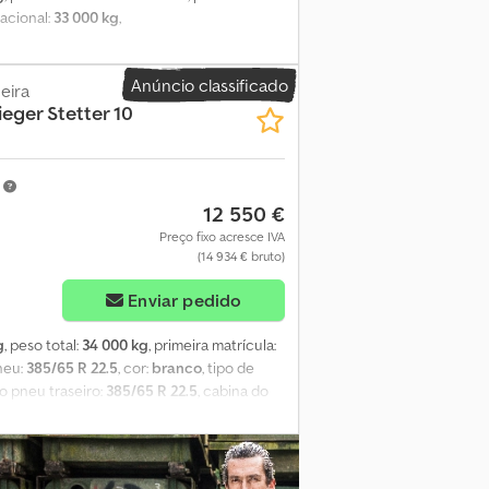
racional:
33 000 kg
,
Anúncio classificado
eira
eger Stetter 10
m
12 550 €
Preço fixo acresce IVA
(14 934 € bruto)
Enviar pedido
g
, peso total:
34 000 kg
, primeira matrícula:
neu:
385/65 R 22.5
, cor:
branco
, tipo de
o pneu traseiro:
385/65 R 22.5
, cabina do
om superestrutura Stetter de 10 m³ Em
ambém disponível como conjunto completo