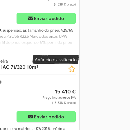
(4 538 € bruto)
Enviar pedido
0
, suspensão:
ar
, tamanho do pneu:
425/65
neu: 425/65 R22.5 Marca dos eixos: BPW
erfil do pneu esquerdo: 5%; perfil do pneu
to: 5% Pesos Peso vazio: 7.500 kg Carga útil:
nos: nenhum
Anúncio classificado
eira
HAC 71/320 10m³
15 410 €
Preço fixo acresce IVA
(18 338 € bruto)
Enviar pedido
g
, primeira matrícula:
07/2015
, próxima