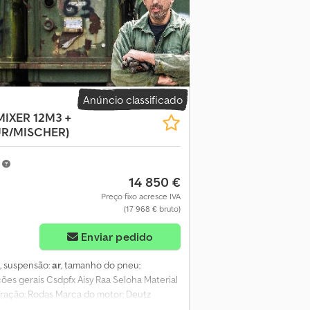
Anúncio classificado
IXER 12M3 +
R/MISCHER)
m
14 850 €
Preço fixo acresce IVA
(17 968 € bruto)
Enviar pedido
, suspensão:
ar
, tamanho do pneu:
ções gerais Csdpfx Aisy Raa Seloha Material
 Tração: Rodas Marca do motor: Deutz
ica Eixo traseiro 1: Direcional Pesos Peso