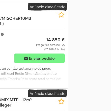
Anúncio classificado
/MISCHER10M3
 )
m
14 850 €
Preço fixo acresce IVA
(17 968 € bruto)
Enviar pedido
6
, suspensão:
ar
, tamanho do pneu:
l utilizável: Betão Dimensão dos pneus:
ão: Traseira Peso bruto total permitido:
Anúncio classificado
MIX MTP - 12m³
lieger