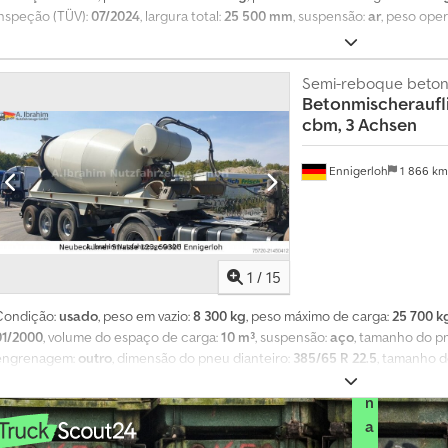
m
inspeção (TÜV):
07/2024
, largura total:
25 500 mm
, suspensão:
ar
, peso ope
p
r
a
Semi-reboque beton
p
Betonmischeraufli
o
cbm, 3 Achsen
r
m
Ennigerloh
1 866 k
ê
s
S
e
1
/
15
l
e
Condição:
usado
, peso em vazio:
8 300 kg
, peso máximo de carga:
25 700 k
c
01/2000
, volume do espaço de carga:
10 m³
, suspensão:
aço
, tamanho do p
i
engrenagem:
outro
, dimensão do pneu dianteiro:
385/65 R 22.5
, tamanho d
o
condutor:
outro
, classe de emissão:
nenhum
, Reboque betoneira Prestel c
excelente estado Cjdpfx Aisyrxzpsljha Pronto para uso Veículo alemão T
n
a