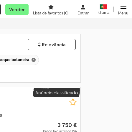
Vender
Idioma
Lista de favoritos
(0)
Entrar
Menu
Relevância
boque betoneira
Anúncio classificado
3 750 €
Preço fixo acresce IVA