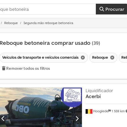
Procurar
Reboque
Segunda mão reboque betoneira
Reboque betoneira comprar usado
(39)
Veículos de transporte e veículos comerciais
Reboque
Re
Remover todos os filtros
Liquidificador
Acerbi
Hooglede
1 559 km
M
a
i