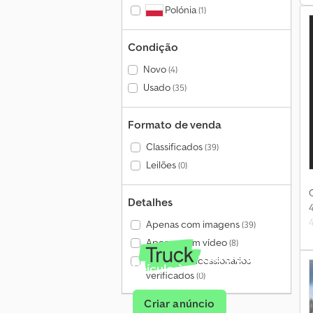
Polónia
(1)
Condição
Novo
(4)
Usado
(35)
Formato de venda
Classificados
(39)
Leilões
(0)
Detalhes
Apenas com imagens
(39)
Apenas com vídeo
(8)
Apenas concessionários
Veículo à venda?
verificados
(0)
Criar anúncio