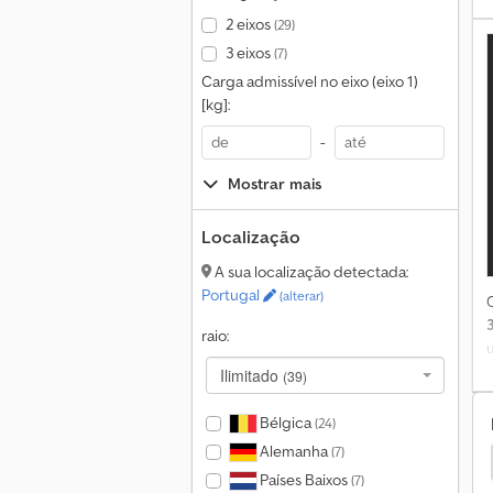
2 eixos
(29)
3 eixos
(7)
Carga admissível no eixo (eixo 1)
[kg]:
-
Mostrar mais
Localização
A sua localização detectada:
Portugal
(alterar)
raio:
Ilimitado
(39)
D
Bélgica
(24)
Alemanha
(7)
tec Sistema De Rastreio
Outros Sistema De Rastreio
Países Baixos
(7)