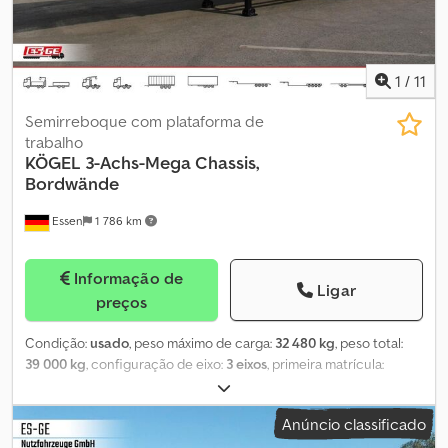
1
/
11
Semirreboque com plataforma de
trabalho
KÖGEL
3-Achs-Mega Chassis,
Bordwände
Essen
1 786 km
Informação de
Ligar
preços
Condição:
usado
, peso máximo de carga:
32 480 kg
, peso total:
39 000 kg
, configuração de eixo:
3 eixos
, primeira matrícula:
07/2023
, próxima inspeção (TÜV):
08/2026
, Equipamento:
ABS
,
Extrato de Equipamentos Chassis 10110.191 Chassis de estrutura
Anúncio classificado
regular em aço de construção leve com travessas passantes.
10115.010 Com projeção do chassi. 10140.010 Chapa de proteção