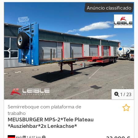
Anúncio classificado
1
/
23
Semirreboque com plataforma de
trabalho
MEUSBURGER
MPS-2*Tele Plateau
*Ausziehbar*2x Lenkachse*
Kehl
1 637 km