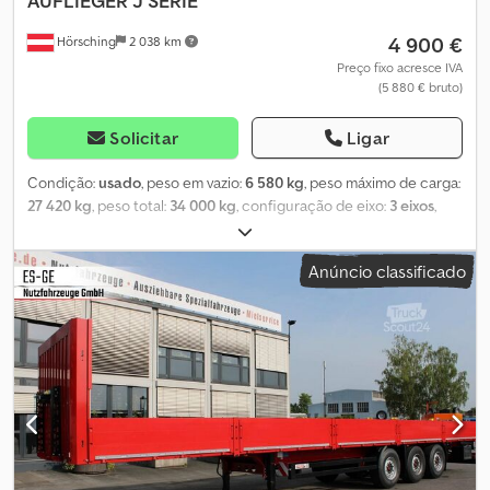
AUFLIEGER J SERIE
4 900 €
Hörsching
2 038 km
Preço fixo acresce IVA
(5 880 € bruto)
Solicitar
Ligar
Condição:
usado
, peso em vazio:
6 580 kg
, peso máximo de carga:
27 420 kg
, peso total:
34 000 kg
, configuração de eixo:
3 eixos
,
primeira matrícula:
06/2011
, suspensão:
ar
, tamanho do pneu:
385/65 R22,5
, Equipamento:
ABS
, | Reboque plataforma
Anúncio classificado
Schwarzmüller | Eixos BPW com travões de disco | Ano 2011 |
Suporte para roda sobressalente | Caixa de ferramentas | Pneus:
385/65 R22,5 | Sujeito a erro e venda prévia. Dsdpezn U Ddofx
Aqpekr