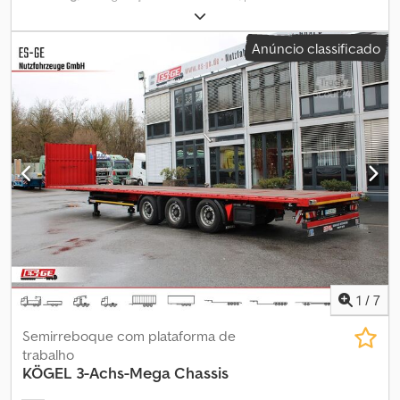
02/2009
, comprimento do espaço de carga:
15 350 mm
, largura
do espaço de carga:
2 540 mm
, largura total:
2 540 mm
, altura
Anúncio classificado
total:
2 000 mm
, Equipamento:
ABS
, Reboque BP/5 com Eixo de
Suspensão Primeiro registo Eixos Tecma Travões de tambor com
ABS Eixos 1, 3, 4 e 5 com articulação mecânica forçada Suspensão
pneumática Número de série: SKMBP93ZZ8KT10860 Pneus:
445/65 R22,5, 70% de desgaste Peso total: 68.000 kg, Peso em
vazio: 15.500 kg, Capacidade de carga: 52.500 kg Dkedpjzn Dp Nsfx
Aqpor Comprimento: 15,55 m, Largura: 2,54 m, Altura do chão ao
piso de carga: 1,60 m Salvo erros/erros de impressão e venda
prévia.
1
/
7
Semirreboque com plataforma de
trabalho
KÖGEL
3-Achs-Mega Chassis