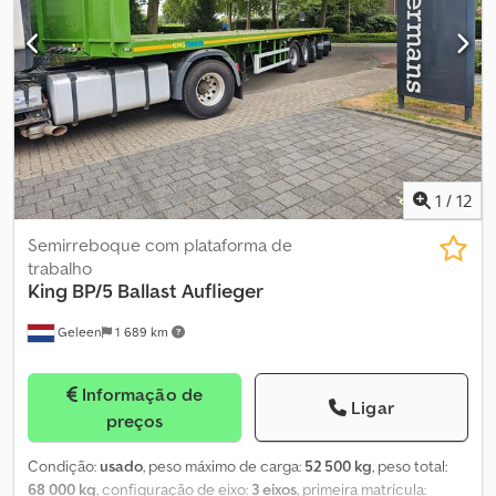
1
/
12
Semirreboque com plataforma de
trabalho
King BP/5 Ballast Auflieger
Geleen
1 689 km
Informação de
Ligar
preços
Condição:
usado
, peso máximo de carga:
52 500 kg
, peso total:
68 000 kg
, configuração de eixo:
3 eixos
, primeira matrícula: