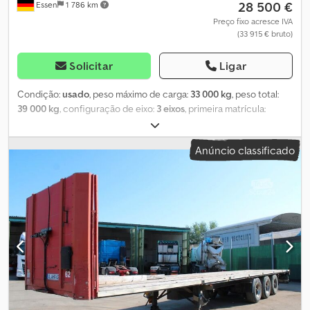
28 500 €
Essen
1 786 km
Preço fixo acresce IVA
(33 915 € bruto)
Solicitar
Ligar
Condição:
usado
, peso máximo de carga:
33 000 kg
, peso total:
39 000 kg
, configuração de eixo:
3 eixos
, primeira matrícula:
06/2024
, próxima inspeção (TÜV):
06/2027
, Equipamento:
ABS
, O
nosso portfólio completo de veículos, com unidades disponíveis
Anúncio classificado
para entrega imediata e em curto prazo, pode ser consultado no
nosso site. Resumo dos equipamentos. Equipamento completo
disponível mediante solicitação. Chassis: Chassis tipo escada
convencional em aço de construção leve com travessas
longitudinais Dodszp Aycopfx Aqpokr Com projeção do chassis
Placa de proteção entre o chassis exterior e a longarina como
proteção dos pneus das rodas traseiras do cavalo mecânico
Placa de engate com aproximadamente 8 mm de espessura, com
pino de engate de 2 polegadas conforme DIN 74080 / ISO 337
Suspensão: Mecanismo de elevação do eixo no eixo 1 Conjunto
de três eixos BPW ECO Air com travões de disco Ø