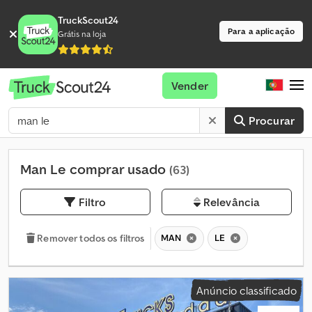
TruckScout24
Para a aplicação
Grátis na loja
Vender
Procurar
Man Le comprar usado
(63)
Filtro
Relevância
MAN
LE
Remover todos os filtros
Anúncio classificado