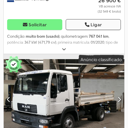
26 900 €
VB acresce IVA
(32 549 € bruto)
Solicitar
Ligar
Condição:
muito bom (usado)
, quilometragem:
767 041 km
,
potência:
347 kW (471,79 cv)
, primeira matrícula:
01/2020
, tipo de
combustível:
diesel
, configuração de eixo:
4x2
, distância entre
eixos:
3 900 mm
, combustível:
diesel
, cor:
prateado
, cabina do
Anúncio classificado
condutor:
cabina-cama
, tipo de engrenagem:
automático
,
número de velocidades:
12
, classe de emissão:
Euro 6
, suspensão:
ar
, comprimento total:
6 280 mm
, largura total:
2 550 mm
, altura
total:
3 880 mm
, carga admissível no eixo (eixo 1):
8 000 kg
, carga
máxima permitida por eixo (eixo 2):
11 500 kg
, Ano de fabrico:
2020
,
Equipamento:
ABS, AdBlue, Bluetooth, aquecedor estacionário,
ar condicionado, ar condicionado de estacionamento,
bloqueio do diferencial, controlo de tração, controlo de
velocidade de cruzeiro, espelho retrovisor elétrico, faróis de
nevoeiro, fecho centralizado, frigorífico, regulação eléctrica
dos vidros, segundo depósito de combustível, sistema de
navegação, spoiler
, = Outras opções e acessórios = - Ad-Blue -