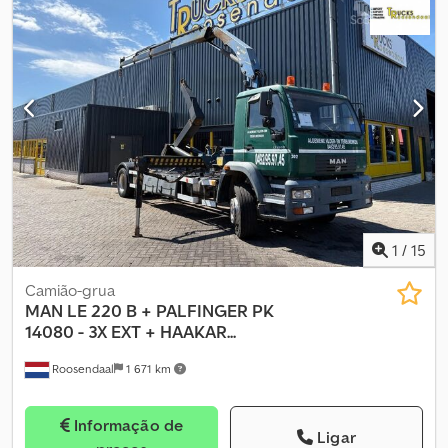
1
/
15
Camião-grua
MAN
LE 220 B + PALFINGER PK
14080 - 3X EXT + HAAKAR...
Roosendaal
1 671 km
Informação de
Ligar