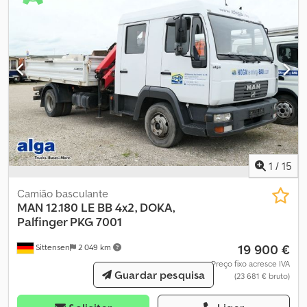
Roa Entre em contacto connosco!
1
/
15
Camião basculante
MAN
12.180 LE BB 4x2, DOKA,
Palfinger PKG 7001
19 900 €
Sittensen
2 049 km
Preço fixo acresce IVA
Guardar pesquisa
(23 681 € bruto)