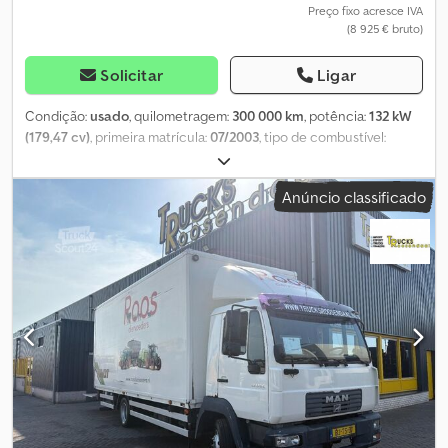
Preço fixo acresce IVA
(8 925 € bruto)
Solicitar
Ligar
Condição:
usado
, quilometragem:
300 000 km
, potência:
132 kW
(179,47 cv)
, primeira matrícula:
07/2003
, tipo de combustível:
diesel
, peso em vazio:
4 550 kg
, peso máximo de carga:
2 940 kg
,
peso total:
7 490 kg
, distância entre eixos:
4 250 mm
, próxima
Anúncio classificado
inspeção (TÜV):
08/2028
, travões:
retardador
, cor:
branco
, classe
de emissão:
Euro 3
, suspensão:
ar
, número de lugares:
3
,
comprimento do espaço de carga:
6 300 mm
, largura do espaço
de carga:
2 300 mm
, altura de construção:
2 700 mm
, largura de
trabalho:
2 450 mm
, Equipamento:
ABS, acoplamento de
reboque, airbag, controlo de velocidade de cruzeiro, guincho
de cabo
, AHK até 3,5 toneladas, engate de reboque até 3,5
toneladas, tacógrafo analógico, espelhos retrovisores externos
com aquecimento elétrico, vidros elétricos (lado direito), teto
solar, regulador de velocidade (piloto automático),
compartimento de arrumação externo, roda sobressalente com
pneu de rodagem, pneus para todas as estações, rádio, Bluetooth,