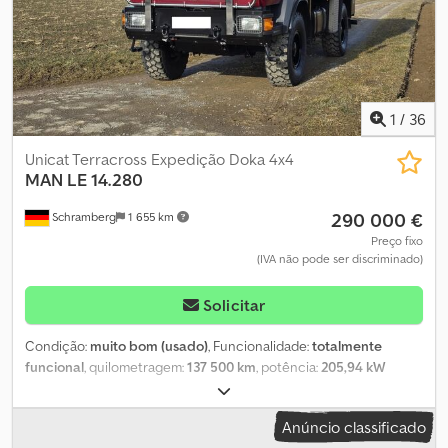
1
/
36
Unicat Terracross Expedição Doka 4x4
MAN
LE 14.280
290 000 €
Schramberg
1 655 km
Preço fixo
(IVA não pode ser discriminado)
Solicitar
Condição:
muito bom (usado)
, Funcionalidade:
totalmente
funcional
, quilometragem:
137 500 km
, potência:
205,94 kW
(280,00 cv)
, número de camas:
6
, número de lugares:
8
, tipo de
combustível:
diesel
, tipo de engrenagem:
mecânico
, cor:
Anúncio classificado
vermelho escuro
, primeira matrícula:
07/2003
, próxima inspeção