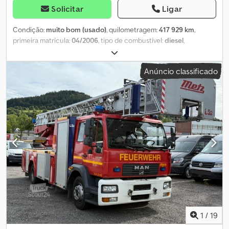
Solicitar
Ligar
Condição:
muito bom (usado)
, quilometragem:
417 929 km
,
primeira matrícula:
04/2006
, tipo de combustível:
diesel
,
configuração de eixo:
4x2
, combustível:
diesel
, cor:
branco
,
cabina do condutor:
cabina diurna
, tipo de engrenagem:
Anúncio classificado
mecânico
, suspensão:
aço
, comprimento total:
7 300 mm
, largura
total:
2 600 mm
, altura total:
3 200 mm
, Ano de fabrico:
2006
, =
Outras opções e acessórios = - Tomada de força (PTO) =
Observações = CAMINHÃO BELGA EM EXCELENTE ESTADO =
Mais informações = Informações técnicas Número de cilindros: 6
Configuração dos eixos Suspensão: Suspensão por molas de
lâmina Eixo dianteiro: Direcional Eixo traseiro: Pneus duplos Pesos
Peso em vazio: 7.830 kg Carga útil: 10.170 kg Peso bruto total (PBV):
18.000 kg Funcionalidades Bomba: Sim Estado Estado técnico:
muito bom Estado estético: muito bom Dsdpfezlp N Nex Ah Rswa
Mais informações Para obter mais informações, entre em contato
com Thierry Leemans.
1
/
19