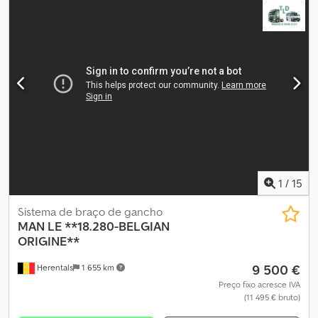
fabrico:
2005
, Equipamento:
regulação eléctrica dos vidros
,
Tamanho do pneu: 265/70R17,5 Suspensão: mola de lâmina Eixo
traseiro: rodas duplas Tração: roda Número de cilindros: 4 PBT:
12.000 kg Marca do motor: MAN Altura de trabalho: 2 cm = Outras
opções e acessórios = Dsdpfox Dipajx Ah Rswa - TDP (tomada de
força)
1
/
15
Sistema de braço de gancho
MAN
LE **18.280-BELGIAN
ORIGINE**
9 500 €
Herentals
1 655 km
Preço fixo acresce IVA
(11 495 € bruto)