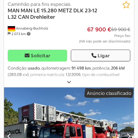
Caminhão para fins especiais
MAN
MAN LE 15.280 METZ DLK 23-12
L32 CAN Drehleiter
67 900 €
Annaberg-Buchholz
69 900 €
2 073 km
Preço fixo
(IVA não pode ser discriminado)
Solicitar
Ligar
Condição:
usado
, quilometragem:
91 498 km
, potência:
206 kW
(280,08 cv)
, primeira matrícula:
12/2006
, tipo de combustível:
diesel
, peso total:
15 000 kg
, configuração de eixo:
2 eixos
,
travões:
retardador
, cor:
vermelho
, tipo de engrenagem:
Anúncio classificado
automático
, classe de emissão:
Euro 4
, comprimento total:
10 000
mm
, largura total:
2 500 mm
, altura total:
3 240 mm
, Ano de
fabrico:
2006
, Equipamento:
ABS, ar condicionado, compressor
,
MAN LE 15.280 com escada giratória METZ DLK 23-12 L32 CAN
Automotive em condição operacional imediata ----Equipamento
do veículo base: * Ar-condicionado * Suspensão por feixes de
molas dianteira/traseira * Distância entre eixos: 4575 mm * Peso