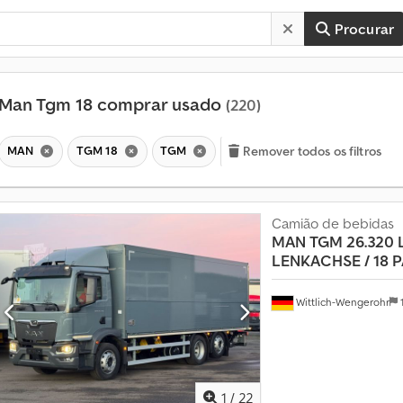
Procurar
Man Tgm 18 comprar usado
(220)
MAN
TGM 18
TGM
Remover todos os filtros
Camião de bebidas
MAN
TGM 26.320 L
LENKACHSE / 18 
Wittlich-Wengerohr
1
/
22