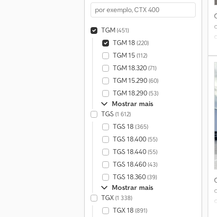
TGM
(451)
TGM 18
(220)
TGM 15
(112)
TGM 18.320
(71)
TGM 15.290
(60)
TGM 18.290
(53)
Mostrar mais
c
TGS
(1 612)
TGS 18
(365)
TGS 18.400
(55)
TGS 18.440
(55)
TGS 18.460
(43)
TGS 18.360
(39)
Mostrar mais
TGX
(1 338)
TGX 18
(891)