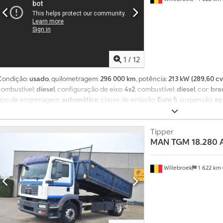
1
/
12
Condição:
usado
, quilometragem:
296 000 km
, potência:
213 kW (289,60 cv
combustível:
diesel
, configuração de eixo:
4x2
, combustível:
diesel
, cor:
bra
tipo de engrenagem:
automático
, classe de emissão:
Euro 5
, suspensão:
aç
Ano de fabrico:
2011
, = Outras opções e acessórios = - 4x2 = Observações 
combustível 13.500 l – 3000/4500/2000/4000 l – Cisterna de alumínio – Ar c
eso em vazio 7155 kg = Mais informações = Material utilizado: Combustível 
Tipper
MAN
TGM 18.280 A
Suspensão de molas Eixo traseiro: Suspensão: Suspensão pneumática Peso em 
bruto: 19.000 kg Chedpfxjzgay Ij Ahasa Número de compartimentos: 4 Númer
contacte Miguel Cubas. = Informações sobre a empresa = Estamos localizad
Willebroek
1 622 km
autoestrada A12, perto do porto de Antuérpia. Horário de funcionamento: d