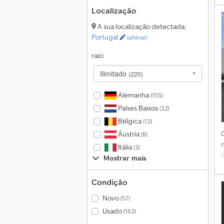
Localização
A sua localização detectada:
Portugal
(alterar)
raio:
Ilimitado
(220)
Alemanha
(155)
/
Países Baixos
(32)
Bélgica
(13)
Áustria
(8)
Itália
(3)
Mostrar mais
Condição
Novo
(57)
Usado
(163)