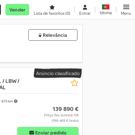
Vender
Idioma
Lista de favoritos
(0)
Entrar
Menu
Relevância
Anúncio classificado
 / LBW /
PAL
1 675 km
139 890 €
Preço fixo acresce IVA
(166 469 € bruto)
Enviar pedido