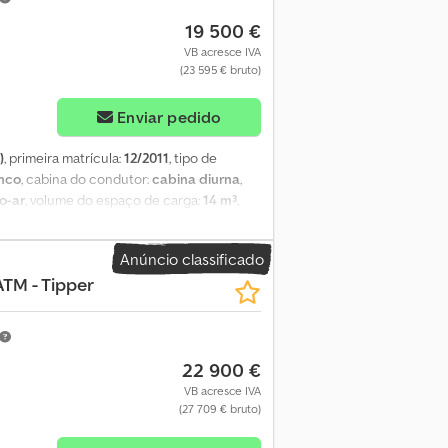
19 500 €
VB acresce IVA
(23 595 € bruto)
Enviar pedido
)
, primeira matrícula:
12/2011
, tipo de
nco
, cabina do condutor:
cabina diurna
,
o-ar
, volume do espaço de carga:
14 m³
,
= Cisterna – Camião-cisterna de
ondicionado – ADR – Peso total 19.000 kg –
Anúncio classificado
Eixo dianteiro: Direcional; Suspensão:
TM - Tipper
vazio: 7.155 kg Carga útil: 11.845 kg Peso
o de referência: 79 Para mais informações,
os entre Antuérpia e Bruxelas, ao longo da
e segunda a sexta-feira, das 8h30 às 19h00.
22 900 €
VB acresce IVA
(27 709 € bruto)