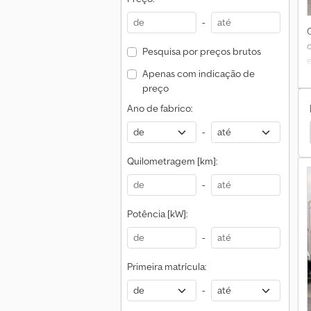
-
Pesquisa por preços brutos
Apenas com indicação de
preço
Ano de fabrico:
-
veco Ml Caminhões
Iveco Eurocargo 120 Caminhões
Quilometragem [km]:
-
Potência [kW]:
-
Primeira matrícula:
-