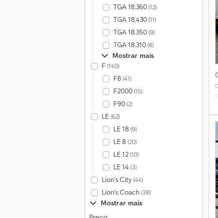
TGA 18.360
(12)
TGA 18.430
(11)
TGA 18.350
(9)
TGA 18.310
(8)
Mostrar mais
F
(140)
F8
(41)
F2000
(15)
F90
(2)
LE
(62)
LE 18
(9)
LE 8
(20)
LE 12
(10)
LE 14
d
(3)
Lion's City
(44)
Lion's Coach
(38)
Mostrar mais
Preço: