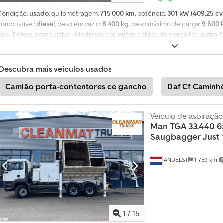
Condição:
usado
, quilometragem:
715 000 km
, potência:
301 kW (409,25 cv
combustível:
diesel
, peso em vazio:
8 400 kg
, peso máximo de carga:
9 600 
ixo:
2 eixos
, combustível:
biodiesel
, cor:
outro
, cabina do condutor:
outro
,
emissão:
nenhum
, suspensão:
ar
, Equipamento:
ABS, acoplamento de reboq
diferencial, controlo de velocidade de cruzeiro, travão de ar comprimid
ujeito a erros tipográficos, enganos e alterações, imagens ilustrativas --, Ma
Descubra mais veículos usados
Credjzqfnropfx Ak Hof
Camião porta-contentores de gancho
Daf Cf Caminh
Veículo de aspiração
Man
TGA 33.440 6
Saugbagger Just 17
ANDELST
1 759 km
1
/
15