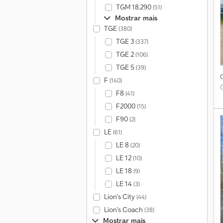
TGM 18.290
(51)
Mostrar mais
TGE
(380)
TGE 3
(337)
TGE 2
(106)
TGE 5
(39)
F
(140)
C
F8
(41)
F2000
(15)
F90
(2)
LE
(61)
LE 8
(20)
LE 12
(10)
LE 18
(9)
LE 14
(3)
Lion's City
(44)
Lion's Coach
(38)
Mostrar mais