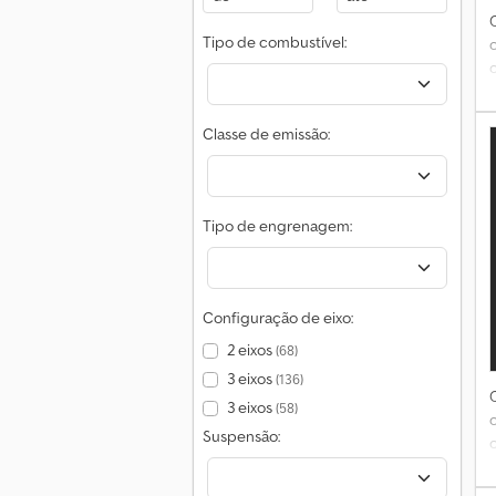
Tipo de combustível:
c
Classe de emissão:
n
i
Tipo de engrenagem:
e
Configuração de eixo:
b
2 eixos
(68)
d
3 eixos
(136)
3 eixos
(58)
Suspensão: