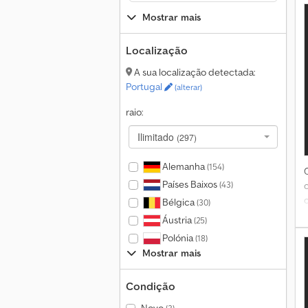
d
Mostrar mais
P
Localização
d
p
A sua localização detectada:
Portugal
(alterar)
raio:
Ilimitado
(297)
Alemanha
(154)
Países Baixos
(43)
Bélgica
(30)
Áustria
(25)
Polónia
(18)
Mostrar mais
Condição