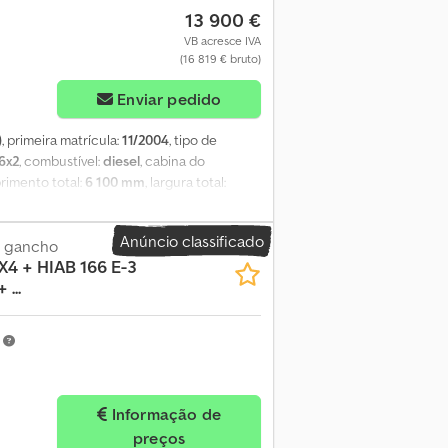
13 900 €
VB acresce IVA
(16 819 € bruto)
Enviar pedido
)
, primeira matrícula:
11/2004
, tipo de
6x2
, combustível:
diesel
, cabina do
rimento total:
6 100 mm
, largura total:
olo de velocidade de cruzeiro, faróis de
mínio - Sistema hidráulico de
Anúncio classificado
rmações = Dimensão dos pneus: 315/70 R22,5
e gancho
X4 + HIAB 166 E-3
xo traseiro 1: Suspensão: Suspensão
...
 Peso em vazio: 10.860 kg Carga útil:
ervado para um cliente (vendido sujeito a
m
Informação de
preços