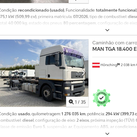
Condição:
recondicionado (usado)
, Funcionalidade:
totalmente funcional
375,1 kW (509,99 cv)
, primeira matrícula:
07/2026
, tipo de combustível:
dies
otal:
40 000 kg
, estado dos pneus:
80 percentagem
, configuração de eixo
combustível:
600 l
, cabina do condutor:
cabina-cama
, tipo de engrenagem
suspensão:
ar
, número de lugares:
2
, Ano de fabrico:
2003
, Equipamento:
AB
aquecedor estacionário, ar condicionado, ar condicionado de estaciona
Caminhão com carroç
MAN
TGA 18.400 
compressor, controlo de velocidade de cruzeiro, direção assistida, espelh
fecho centralizado, registo de automóvel, registo de camião, regulação 
de refrigeração, veículo não fumador
, Olá, caminhão com motor totalmen
Hörsching
2 038 km
bielas e cabeçotes novos, freios novos, pneus em muito bom estado, bomb
original MAN, também novo. O interior da cabine está em bom estado. O mo
problema de vedação nas juntas da base dos pistões. Este caminhão está 
tividade. Crsdjzi Dixspfx Ak Hof
1
/
35
Condição:
usado
, quilometragem:
1 276 035 km
, potência:
294 kW (399,73 c
combustível:
diesel
, configuração de eixo:
2 eixos
, próxima inspeção (TÜV):
classe de emissão:
Euro 5
, suspensão:
ar
, Equipamento:
ABS, ar condicionad
imobilizador
, MAN TGA 18.400, sistema de troca de carroçarias * Ano de fa