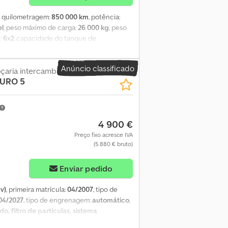
, quilometragem:
850 000 km
, potência:
el
, peso máximo de carga:
26 000 kg
, peso
:
6x2
, capacidade do tanque de
:
mecânico
, número de velocidades:
16
,
S, Tacógrafo, acoplamento de reboque,
Anúncio classificado
mento, bloqueio do diferencial,
aria intercambiável
EURO 5
o retrovisor elétrico, faróis de nevoeiro,
eléctrica dos vidros, retardador, unidade
te recondicionado, incluindo pistões,
a de água nova e banco do motorista
4 900 €
tor foi recondicionado devido a um
à venda devido ao encerramento da
Preço fixo acresce IVA
(5 880 € bruto)
Enviar pedido
v)
, primeira matrícula:
04/2007
, tipo de
04/2027
, tipo de engrenagem:
automático
,
o, filtro de partículas, sistema
bricação: 24.04.2007 * Quilometragem: