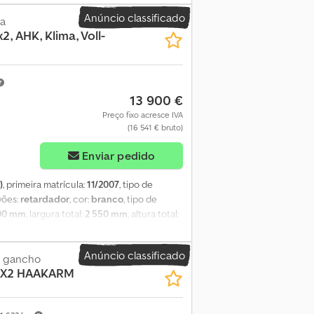
: 4x2 * Distância entre eixos: 5.500 mm *
Anúncio classificado
ensão pneumática * Ar condicionado *
a
2, AHK, Klima, Voll-
culante / sistema de troca de carroçarias
 alumínio. Codpfszicu Hex Ak Hsrf
13 900 €
Preço fixo acresce IVA
(16 541 € bruto)
Enviar pedido
)
, primeira matrícula:
11/2007
, tipo de
avões:
retardador
, cor:
branco
, tipo de
00 mm
, largura total:
2 550 mm
, altura total:
arga:
6 200 mm
, largura do espaço de
r condicionado
, Carroçaria de plataforma,
Anúncio classificado
ráfica, 10 pontos de amarração por lado,
e gancho
 6X2 HAAKARM
, ASR, bloqueio do diferencial traseiro,
aquecidos e ajustáveis eletricamente,
 e basculante elétrico, volante