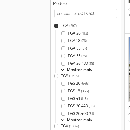
Modelo:
t
TGA
(297)
TGA 26
(112)
TGA 18
(76)
TGA 35
(37)
TGA 33
(25)
TGA 26.430
(18)
Mostrar mais
TGS
(1 616)
a
TGS 26
(545)
TGS 18
(355)
TGS 41
(118)
TGS 26.440
(95)
TGS 26.400
(81)
Mostrar mais
TGX
(1 324)