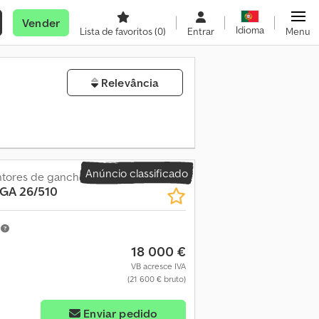
Vender
Idioma
Lista de favoritos
(0)
Entrar
Menu
Relevância
Anúncio classificado
ntores de gancho
GA 26/510
m
18 000 €
VB acresce IVA
(21 600 € bruto)
Enviar pedido