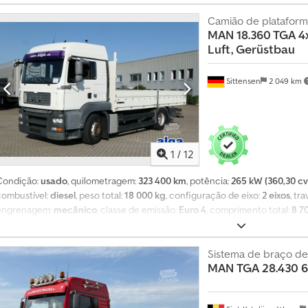
276.033 km * Potência: 400 cv * Transmissão: automática * Fórmula de tração
Carga útil: 8.915 kg * Cabine de descanso * Banco do motorista com susp
Camião de plataform
MAN
18.360 TGA 4x
Regulador de velocidade * Vidros elétricos * Proteção solar * Caçamba bas
Luft, Gerüstbau
* Engate de reboque * Caixas de ferramentas * Depósito de combustível em
Sittensen
2 049 km
1
/
12
Condição:
usado
, quilometragem:
323 400 km
, potência:
265 kW (360,30 cv
combustível:
diesel
, peso total:
18 000 kg
, configuração de eixo:
2 eixos
, tr
engrenagem:
mecânico
, classe de emissão:
Euro 4
, comprimento total:
8 7
3 500 mm
, volume do espaço de carga:
9 m³
, comprimento do espaço de c
carga:
2 480 mm
, altura do espaço de carga:
600 mm
, Equipamento:
ABS, a
aredes laterais de alumínio, 1x divisória (em mm), piso com impressão serig
Sistema de braço d
MAN
TGA 28.430
engate de reboque Ringfeder, compartimento para ferramentas, Intarder, ABS
controlo de velocidade, ar condicionado, espelhos retrovisores exteriores 
idros elétricos para as portas do condutor e do passageiro, teto deslizante