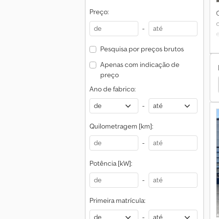
Preço:
-
e
Pesquisa por preços brutos
Apenas com indicação de
S
preço
Sommer Semirreboques
Sommer Zp Atrelados
Ano de fabrico:
-
Quilometragem [km]:
-
Potência [kW]:
-
Primeira matrícula:
-