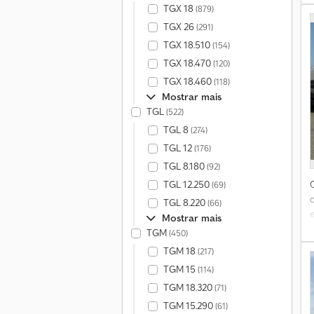
TGX 18
(879)
TGX 26
(291)
TGX 18.510
(154)
TGX 18.470
(120)
TGX 18.460
(118)
Mostrar mais
TGL
(522)
TGL 8
(274)
TGL 12
(176)
TGL 8.180
(92)
TGL 12.250
(69)
TGL 8.220
(66)
Mostrar mais
TGM
(450)
TGM 18
(217)
p
TGM 15
(114)
TGM 18.320
(71)
v
TGM 15.290
(61)