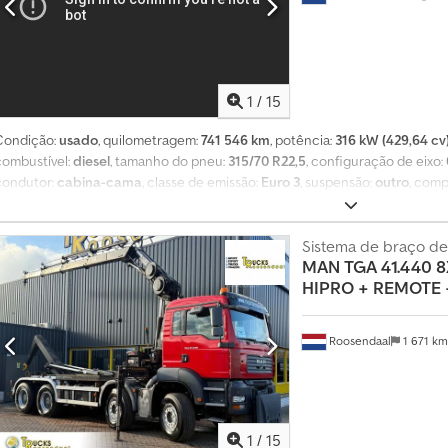
1
/
15
Condição:
usado
, quilometragem:
741 546 km
, potência:
316 kW (429,64 cv
combustível:
diesel
, tamanho do pneu:
315/70 R22,5
, configuração de eixo:
condutor:
cabina-cama
, classe de emissão:
Euro 3
, suspensão:
outro
, comp
2 500 mm
, altura total:
3 650 mm
, Ano de fabrico:
2004
, Equipamento:
contr
nevoeiro
, = Outras opções e acessórios = - Depósito de combustível em alu
basculamento - Tomada de força (TDF) Csdpfszrml Uex Ak Hsrf = Mais info
Sistema de braço d
MAN
TGA 41.440 8
Eixo dianteiro: Direcional; Suspensão: Suspensão de lâminas parabólicas Ei
HIPRO + REMOTE + 
pneumática Eixo traseiro 2: Pneus duplos; Suspensão: Suspensão pneumática
5.140 kg Peso bruto total (PBT): 26.000 kg Reservado: Este veículo está res
confirmação). Número de referência: 23
Roosendaal
1 671 k
1
/
15