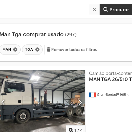
Procurar
Man Tga comprar usado
(297)
MAN
TGA
Remover todos os filtros
Camião porta-conte
MAN TGA 26/510
T
Grun-Bordas
965 k
1
/
4