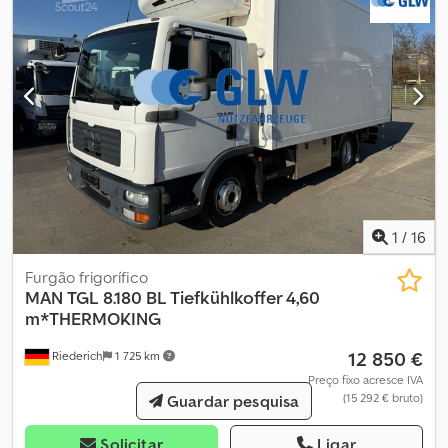
1
/
16
Furgão frigorífico
MAN
TGL 8.180 BL Tiefkühlkoffer 4,60
m*THERMOKING
12 850 €
Riederich
1 725 km
Preço fixo acresce IVA
(15 292 € bruto)
Guardar pesquisa
Solicitar
Ligar