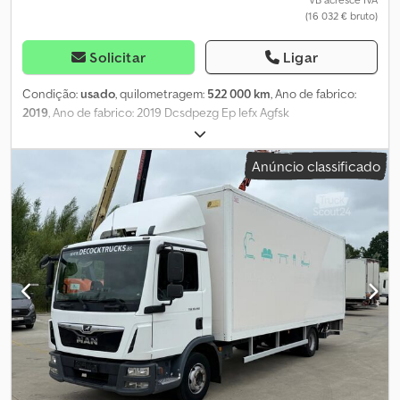
(16 032 € bruto)
Solicitar
Ligar
Condição:
usado
, quilometragem:
522 000 km
, Ano de fabrico:
2019
, Ano de fabrico: 2019 Dcsdpezg Ep Iefx Agfsk
Anúncio classificado