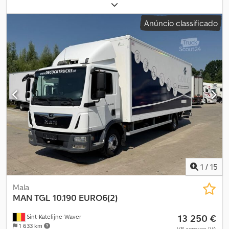
Anúncio classificado
1
/
15
Mala
MAN
TGL 10.190 EURO6(2)
13 250 €
Sint-Katelijne-Waver
1 633 km
VB acresce IVA