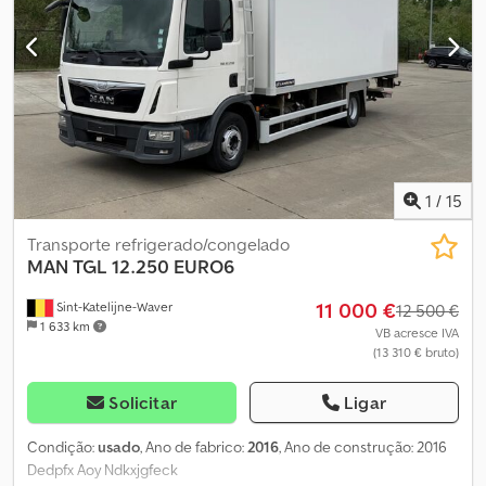
1
/
15
Transporte refrigerado/congelado
MAN
TGL 12.250 EURO6
11 000 €
Sint-Katelijne-Waver
12 500 €
1 633 km
VB acresce IVA
(13 310 € bruto)
Solicitar
Ligar
Condição:
usado
, Ano de fabrico:
2016
, Ano de construção: 2016
Dedpfx Aoy Ndkxjgfeck