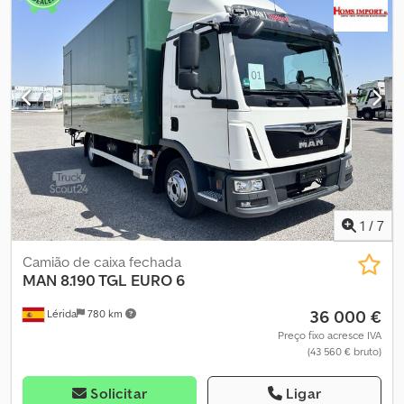
1
/
7
Camião de caixa fechada
MAN
8.190 TGL EURO 6
36 000 €
Lérida
780 km
Preço fixo acresce IVA
(43 560 € bruto)
Solicitar
Ligar