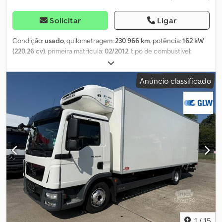
Solicitar
Ligar
Condição:
usado
, quilometragem:
230 966 km
, potência:
162 kW
(220,26 cv)
, primeira matrícula:
02/2012
, tipo de combustível:
diesel
, peso em vazio:
6 740 kg
, peso máximo de carga:
5 160 kg
,
peso total:
11 990 kg
, configuração de eixo:
4x2
, próxima inspeção
Anúncio classificado
(TÜV):
07/2027
, combustível:
diesel
, cor:
cinzento
, cabina do
condutor:
cabina diurna
, tipo de engrenagem:
mecânico
, classe
de emissão:
Euro 5
, suspensão:
outro
, número de lugares:
2
,
comprimento do espaço de carga:
3 800 mm
, largura do espaço
de carga:
2 340 mm
, Ano de fabrico:
2012
, Equipamento:
ABS,
bloqueio do diferencial, controlo de tração, controlo de
velocidade de cruzeiro, grua
, * Guindaste Palfinger PK8501, 2
extensões, 7,40 m / 1000 kg * Garra para sucata * Caçamba
basculante Meiller, comprimento = 3,80 m / largura = 2,34 m
Dcsdpfx Aszrhvnegfsk * Carga útil = 5160 kg * 2 lugares * Caixa de
câmbio manual de 6 velocidades ... Tipo de teto: claraboia;
Execução do teto: mecânico; Rádio; Cruise control; Sistema
antibloqueio (ABS); Sistema de controlo de tração (ASR);
Diferencial de bloqueio; Suspensão por molas de lâmina; Para
1
/
15