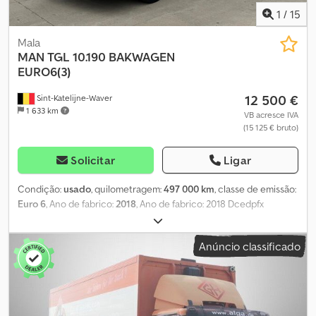
1
/
15
Mala
MAN
TGL 10.190 BAKWAGEN
EURO6(3)
12 500 €
Sint-Katelijne-Waver
1 633 km
VB acresce IVA
(15 125 € bruto)
Solicitar
Ligar
Condição:
usado
, quilometragem:
497 000 km
, classe de emissão:
Euro 6
, Ano de fabrico:
2018
, Ano de fabrico: 2018 Dcedpfx
Agjzibnrsfok
Anúncio classificado