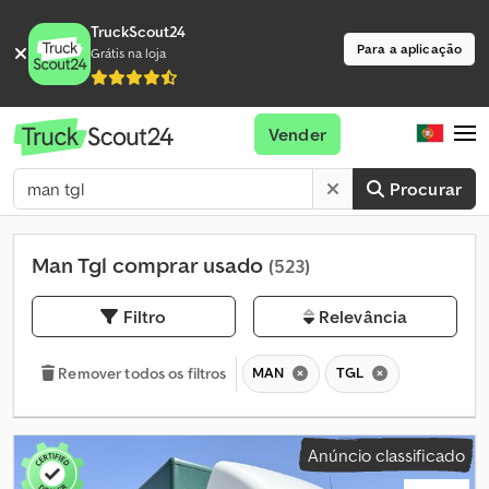
TruckScout24
Para a aplicação
Grátis na loja
Vender
Procurar
Man Tgl comprar usado
(523)
Filtro
Relevância
MAN
TGL
Remover todos os filtros
Anúncio classificado