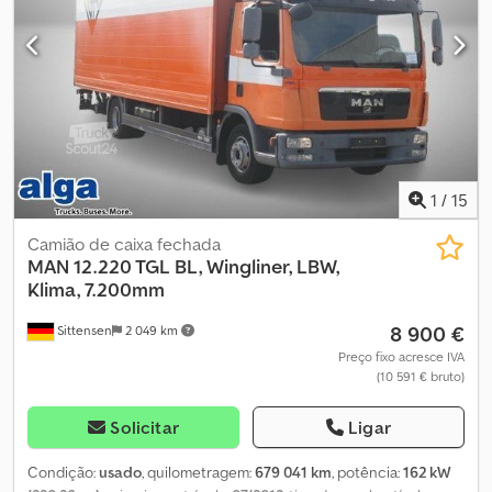
1
/
15
Camião de caixa fechada
MAN
12.220 TGL BL, Wingliner, LBW,
Klima, 7.200mm
8 900 €
Sittensen
2 049 km
Preço fixo acresce IVA
(10 591 € bruto)
Solicitar
Ligar
Condição:
usado
, quilometragem:
679 041 km
, potência:
162 kW