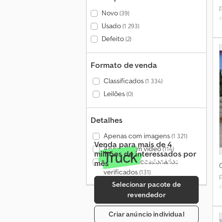
Novo
(39)
e
Usado
(1 293)
d
T
Defeito
(2)
Formato de venda
Classificados
(1 334)
Leilões
(0)
E
Detalhes
P
Apenas com imagens
(1 321)
Venda para mais de 4
Apenas com vídeo
(114)
milhões de interessados por
d
Apenas concessionários
mês
verificados
(131)
L
Selecionar pacote de
e
revendedor
d
E
Criar anúncio individual