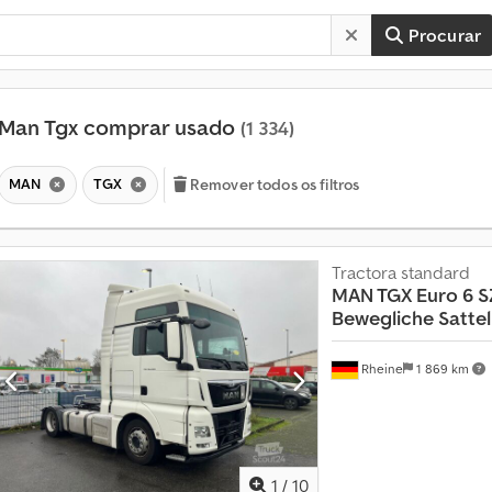
Procurar
Man Tgx comprar usado
(1 334)
MAN
TGX
Remover todos os filtros
Tractora standard
MAN TGX Euro 6 S
Bewegliche Satte
Rheine
1 869 km
M
a
i
s
d
1
/
10