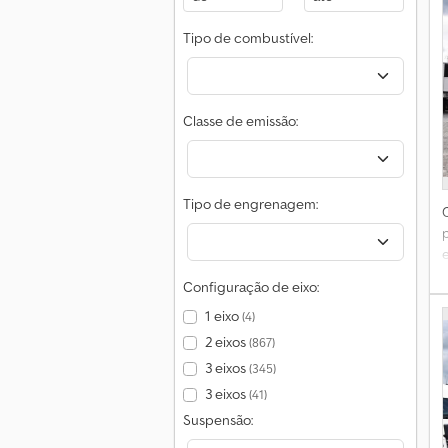
C
Tipo de combustível:
t
Classe de emissão:
t
e
Tipo de engrenagem:
e
d
Configuração de eixo:
1 eixo
(4)
2 eixos
(867)
3 eixos
(345)
3 eixos
(41)
Suspensão:
1
–