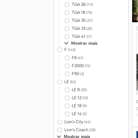
TGA 26
(111)
TGA 18
(76)
TGA 35
(37)
TGA 33
(26)
TGA 41
(17)
Mostrar mais
F
(140)
F8
(41)
F2000
(15)
F90
(2)
LE
(62)
LE 8
(20)
LE 12
(10)
LE 18
(9)
LE 14
(3)
e
d
Lion's City
(44)
Lion's Coach
(38)
Mostrar mais