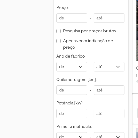
Preço:
-
n
Pesquisa por preços brutos
C
Apenas com indicação de
preço
Ano de fabrico:
-
Quilometragem [km]:
e
d
-
i
Potência [kW]:
rcadorias Perigosas
Outros Mercadorias Perigosas
-
Primeira matrícula:
n
-