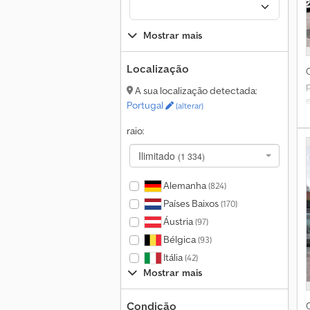
Mostrar mais
Localização
A sua localização detectada:
u
e
Portugal
(alterar)
d
T
raio:
Ilimitado
(1 334)
Alemanha
(824)
B
Países Baixos
(170)
Áustria
(97)
2
Bélgica
(93)
Itália
(42)
Mostrar mais
Condição