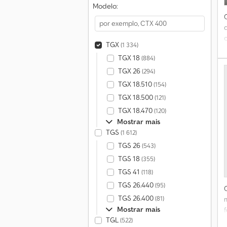
Modelo:
TGX
(1 334)
TGX 18
(884)
TGX 26
(294)
TGX 18.510
(154)
TGX 18.500
(121)
TGX 18.470
(120)
Mostrar mais
TGS
(1 612)
TGS 26
(543)
TGS 18
(355)
TGS 41
(118)
TGS 26.440
(95)
TGS 26.400
(81)
Mostrar mais
TGL
(522)