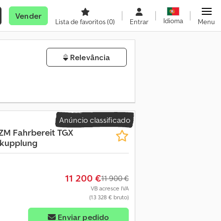
Vender
Idioma
Lista de favoritos
(0)
Entrar
Menu
Relevância
Anúncio classificado
ZM Fahrbereit
TGX
lkupplung
11 200 €
11 900 €
VB acresce IVA
(13 328 € bruto)
Enviar pedido