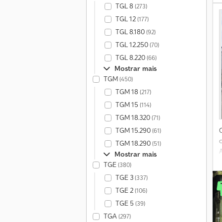
TGL 8
(273)
(
TGL 12
(177)
TGL 8.180
(92)
TGL 12.250
(70)
TGL 8.220
(66)
Mostrar mais
TGM
(450)
TGM 18
(217)
TGM 15
(114)
TGM 18.320
(71)
TGM 15.290
(61)
TGM 18.290
(51)
Mostrar mais
TGE
(380)
TGE 3
(337)
TGE 2
(106)
TGE 5
(39)
TGA
(297)