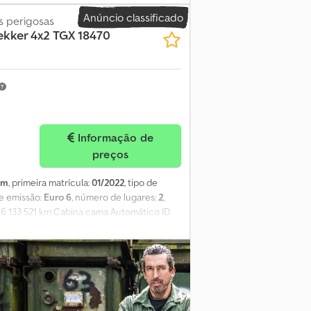
 170.000 Inspeção periódica obrigatória
Anúncio classificado
aprox. 7 mm Pneus traseiros: 315/55/22,5
s perigosas
ekker 4x2
TGX 18470
Informação de
preços
km
, primeira matrícula:
01/2022
, tipo de
de emissão:
Euro 6
, número de lugares:
2
,
o 6 133 521 km Cabina cama Automático ID
0003 Ano de fabrico: 1999