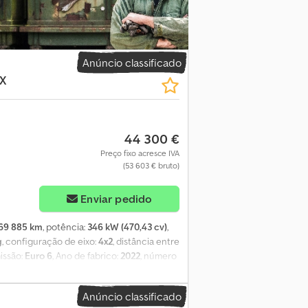
Anúncio classificado
X
44 300 €
Preço fixo acresce IVA
(53 603 € bruto)
Enviar pedido
69 885 km
, potência:
346 kW (470,43 cv)
,
g
, configuração de eixo:
4x2
, distância entre
missão:
Euro 6
, Ano de fabrico:
2022
, número
amento:
direção assistida, histórico
 teto alto GX Bateria, 12 V, 230 Ah, 2
Anúncio classificado
 de potência, 2.400 Nm de torque, Euro 6e