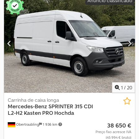
Anúncio classificado
1
/
20
Carrinha de caixa longa
Mercedes-Benz
SPRINTER 315 CDI
L2-H2 Kasten PRO Hochda
38 650 €
Obertraubling
1 936 km
Preço fixo acresce IVA
(45 994 € bruto)