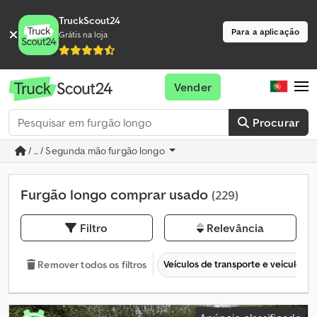
TruckScout24
Para a aplicação
Grátis na loja
Vender
Procurar
/ ... / Segunda mão furgão longo
Furgão longo comprar usado
(229)
Filtro
Relevância
Veículos de transporte e veículos c
Remover todos os filtros