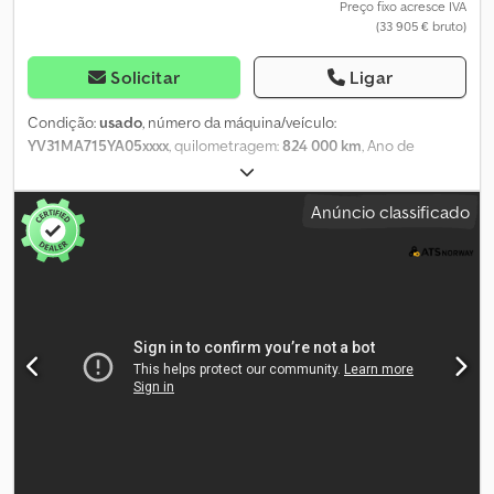
Preço fixo acresce IVA
(33 905 € bruto)
Solicitar
Ligar
Condição:
usado
, número da máquina/veículo:
YV31MA715YA05xxxx
, quilometragem:
824 000 km
, Ano de
fabrico:
2000
, Por favor, mencione o número de referência ao
solicitar informações: 22794 Especificações: Quilometragem:
Anúncio classificado
824.000 km Transmissão: manual 6x2 Lugares sentados: 14
Lugares de dormir: 4 (2 em beliche e 2 em cama de casal) Pneus
(veja as fotos) Suspensão pneumática Plataforma elevatória
Zepro Compartimento de bagagem separado Altura interna: 2,2 m
Cozinha Sanitário Chuveiro Tanque de água de 300 litros
Disponível imediatamente Descrição: Volvo B10M motorhome do
ano 2000. O ônibus possui 14 assentos e 4 camas. TV, topper,
scooter e acessórios soltos não estão incluídos na venda.
Cjdpfxezqnrao Afterf Disponibilidade imediata. Km: 824000 Tuf:
Não Aprovado pela UE até: 14.03.2026 Peso próprio: 15220 kg Peso
total: 23500 kg Carga útil: 8205 kg Largura: 255 cm Comprimento:
1375 cm Euro: 2 Modelo: B10M Motorhome – Entregue com
aprovação da UE. Transmissão: Manual Número de assentos: 14 =