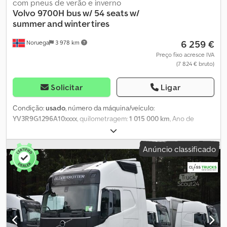
com pneus de verão e inverno
Volvo
9700H bus w/ 54 seats w/
summer and winter tires
6 259 €
Noruega
3 978 km
Preço fixo acresce IVA
(7 824 € bruto)
Solicitar
Ligar
Condição:
usado
, número da máquina/veículo:
YV3R9G1296A10xxxx
, quilometragem:
1 015 000 km
, Ano de
fabrico:
2005
, Por favor, indique o número de referência ao
solicitar informações: 20949 Especificações: - Ano do modelo:
Anúncio classificado
2005 - Não homologado pela UE - Quilometragem: aprox. 1.015.000
km - 420 cv - 3 eixos - Pneus (ver fotos) - Pneus de verão incluídos
- Luz traseira direita removida - Câmera de ré - A pintura
começou a descascar - Transmissão automática - Ar-
condicionado - Rádio - Defeito no sistema de estacionamento
automático do limpador - Ar nas arruelas - Disponível
imediatamente Descrição: Ônibus Volvo 9700H de 2005 com 54
lugares, equipado com pneus de verão e inverno. Atualmente, o