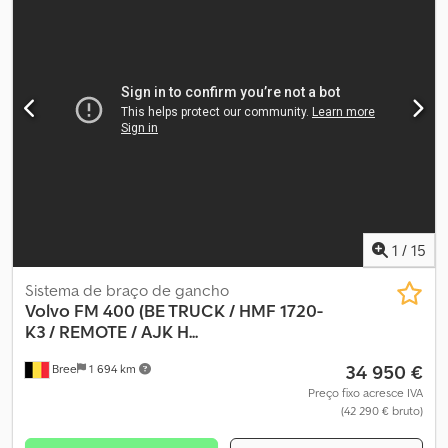
1
/
15
Sistema de braço de gancho
Volvo
FM 400 (BE TRUCK / HMF 1720-
K3 / REMOTE / AJK H...
34 950 €
Bree
1 694 km
Preço fixo acresce IVA
(42 290 € bruto)