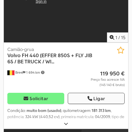
1
/
15
Camião-grua
Volvo
FH 440 (EFFER 850S + FLY JIB
6S / BE TRUCK / WI...
119 950 €
Bree
1 694 km
Preço fixo acresce IVA
(145 140 € bruto)
Solicitar
Ligar
Condição:
muito bom (usado)
, quilometragem:
181 313 km
,
potência:
324 kW (440,52 cv)
, primeira matrícula:
04/2009
, tipo de
combustível:
diesel
, tamanho do pneu:
385/55 R22.5
, estado dos
pneus:
100 percentagem
, configuração de eixo:
8x4
,