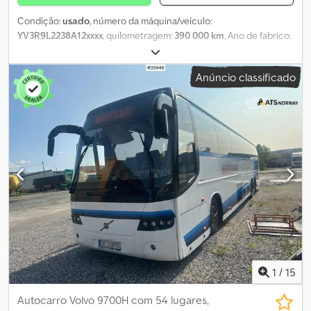
Condição:
usado
, número da máquina/veículo:
YV3R9L2238A12xxxx
, quilometragem:
390 000 km
, Ano de fabrico:
2008
, Por favor, indique o número de referência ao solicitar
informações: 22666 Especificações: Ano de fabricação: 2008
Anúncio classificado
Quilometragem: aprox. 390.000 km Euro 5 4x2 420 CV Largura:
2550 mm Comprimento: 12300 mm Peso total: 19.000 kg Peso
traseiro: 13.930 kg Carga útil: 4.995 kg Distância entre eixos: 6.200
mm AdBlue renovado Microfone Sanitário Transmissão
automática Pneus (veja fotos) Ar-condicionado Entrega mediante
acordo Descrição: Ônibus Volvo BM12M Carrus 2008 com 45+1+1
assentos. Csdpfxjzqnvls Aftjrf É um injetor. O AdBlue não está
incluído. Entrega mediante acordo. Km: 390.000 CV: 420 Tuf: Sim
Aprovado pela UE até: 13.10.2026 Peso próprio: 13.930 Euro: 5
Modelo: BM12M Carrus ônibus com 45+1+1 assentos Transmissão:
Automática Número de assentos: 47 = Mais informações =
Finalidade: Transporte de mercadorias Entre em contato com
ATS Norway para mais informações.
1
/
15
Autocarro Volvo 9700H com 54 lugares,