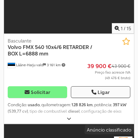
imediato * Máquina alemã Aceitamos a sua máquina usada como
retoma após uma avaliação técnica e visual. Sujeito a erros,
omissões e venda prévia.
1
/
15
Basculante
Volvo
FMX 540 10x4/6 RETARDER /
BOX L=6888 mm
39 900 €
Lääne-Harju vald
3 161 km
43 900 €
Preço fixo acresce IVA
(49 476 € bruto)
Solicitar
Ligar
Condição:
usado
, quilometragem:
128 826 km
, potência:
397 kW
(539,77 cv)
, tipo de combustível:
diesel
, configuração de eixo:
10x4
, distância entre eixos:
5 600 mm
, combustível:
diesel
,
travões:
retardador
, cabina do condutor:
cabina-cama
, tipo de
Anúncio classificado
engrenagem:
automático
, classe de emissão:
Euro 6
, suspensão:
outro
, comprimento total:
10 500 mm
, largura total:
2 900 mm
,