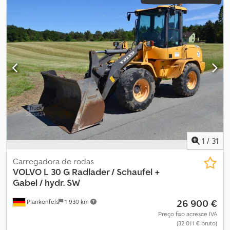
1
/
31
Carregadora de rodas
VOLVO
L 30 G Radlader / Schaufel +
Gabel / hydr. SW
26 900 €
Plankenfels
1 930 km
Preço fixo acresce IVA
(32 011 € bruto)