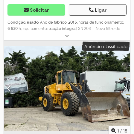
Solicitar
Ligar
Condição:
usado
, Ano de fabrico:
2015
, horas de funcionamento:
6 630 h
, Equipamento:
tração integral
, SN 208 -- Novo filtro de
partículas -- Garfos para paletes -- Pá 1,2 m³ -- Acoplador rápido
hidráulico -- Bloqueio do diferencial em ambos os eixos --
Anúncio classificado
Girofaro -- Aquecimento da cabine -- Direção articulada --
Potência: 54,6 kW -- Motor / Tipo: Volvo / D 3.3 H -- Cilindrada
(ccm) / cilindros: 3331 / R 4 -- Fórmula de rodagem: 4 x 4 --
Transmissão: hidrostática -- Tanque hidráulico (l): 54 Dkodpfx Ajzr
Ak Hjc Uor -- Tanque de combustível (l): 84 -- Distância entre eixos
(mm): 2.150 -- Pneus: 405/70 R20
1
/
18