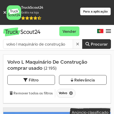
TruckScout24
Para a aplicação
Grátis na loja
Vender
Procurar
Volvo L Maquinário De Construção
comprar usado
(2 195)
Filtro
Relevância
Volvo
Remover todos os filtros
Anúncio classificado