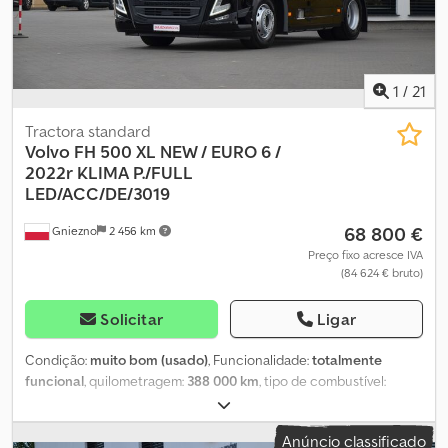
1
/
21
Tractora standard
Volvo FH 500 XL NEW / EURO 6 /
2022r
KLIMA P./FULL
LED/ACC/DE/3019
68 800 €
Gniezno
2 456 km
Preço fixo acresce IVA
(84 624 € bruto)
Solicitar
Ligar
Condição:
muito bom (usado)
, Funcionalidade:
totalmente
funcional
, quilometragem:
388 000 km
, tipo de combustível:
diesel
, cor:
preto
, Ano de fabrico:
2022
, BEM-VINDO A
SMUSZKIEWICZ OFERECE: Unidade Tratora 4x2 VOLVO FH 5 500
Anúncio classificado
CV Cabine XL Novo Modelo Versão Standard Euro 6E Ano de