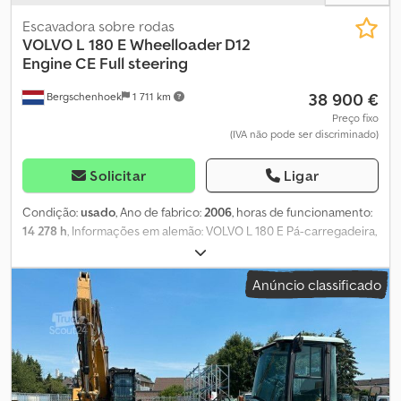
Escavadora sobre rodas
VOLVO
L 180 E Wheelloader D12
Engine CE Full steering
38 900 €
Bergschenhoek
1 711 km
Preço fixo
(IVA não pode ser discriminado)
Solicitar
Ligar
Condição:
usado
, Ano de fabrico:
2006
, horas de funcionamento:
14 278 h
, Informações em alemão: VOLVO L 180 E Pá-carregadeira,
motor D12, certificado CE Tipo: Pá-carregadeira Ano: 2006 Horas
de funcionamento: 14609 horas Dksdezkqgyjpfx Ac Uor Número
Anúncio classificado
de identificação fiscal (IVA): Veículo sujeito a IVA, o preço indicado
é o preço líquido. Especificações: Motor Volvo D12 de 6 cilindros,
221 kW. Inclui caçamba. Direção completa. 2 pneus dianteiros
com 90% de vida útil (Westlake) 2 pneus traseiros com 30% de
vida útil (Michelin) Fabricado na Suécia, certificado CE. A máquina
está em perfeitas condições de funcionamento. Podemos
organizar o transporte para qualquer lugar do mundo. Consulte o