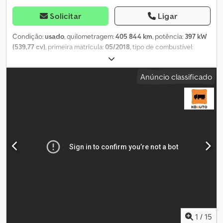
venda prévia.
Solicitar
Ligar
Condição:
usado
, quilometragem:
405 844 km
, potência:
397 kW
(539,77 cv)
, primeira matrícula:
05/2018
, tipo de combustível:
diesel
, configuração de eixo:
6x2
, distância entre eixos:
3 500 mm
,
combustível:
diesel
, travões:
retardador
, cabina do condutor:
Anúncio classificado
cabina-cama
, tipo de engrenagem:
automático
, classe de
emissão:
Euro 6
, suspensão:
aço-ar
, comprimento total:
7 990 mm
,
largura total:
2 550 mm
, Ano de fabrico:
2018
, Equipamento:
aquecedor de assento, aquecedor estacionário, ar
condicionado, bloqueio do diferencial, computador de bordo,
controlo de velocidade de cruzeiro, espelho retrovisor elétrico,
fecho centralizado, regulação eléctrica dos vidros, retardador
,
= Opções e acessórios adicionais = - Volante ajustável - Controlo
de climatização - Bloqueio do diferencial - Suspensão
pneumática do banco do condutor - Espelhos aquecidos - Rádio
= Observações = Informação adicional: Marca: VOLVO Modelo: FH
540 Estrutura: chassi (comprimento do chassi = 4853 mm) Ano:
05.2018 Quilometragem: 405844 km VIN: YV2RT60C9JA822793
Fórmula das rodas: 6x2 Distância entre eixos: 3500 mm Motor:
1
/
15