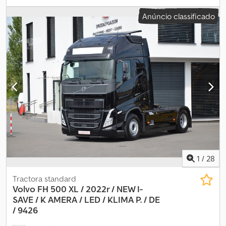
rápido hidráulico, 3º circuito hidráulico, faróis de trabalho, garfo
Anúncio classificado
para paletes, caçamba basculante 1 m³, venda intermediária e
eventuais erros reservados Preço líquido: 22.000 EUR Bruto:
26.180 EUR (inclui 19% IVA) Informações adicionais Potência: 52
kW (71 CV) Marca do motor: Deutz Velocidade máxima: 20 km/h
Marcação CE: sim Número de proprietários: 1 Djdszhq Ixopfx Ac
Uokr Condição geral: ruim Condição técnica: ruim Condição
visual: ruim Entre em contato com Philip Müller, , p-) para mais
informações.
1
/
28
Tractora standard
Volvo FH 500 XL / 2022r / NEW I-
SAVE / K
AMERA / LED / KLIMA P. / DE
/ 9426