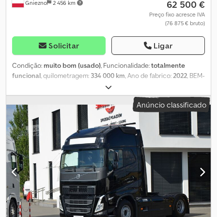
62 500 €
Gniezno
2 456 km
Preço fixo acresce IVA
(76 875 € bruto)
Solicitar
Ligar
Condição:
muito bom (usado)
, Funcionalidade:
totalmente
funcional
, quilometragem:
334 000 km
, Ano de fabrico:
2022
, BEM-
VINDOS A EMPRESA SMUSZKIEWICZ OFERECE: CAMIÃO TRATOR
4x2 VOLVO FH 5 500 CV CABINE MAIS ALTA – XL NOVO MODELO
Anúncio classificado
VERSÃO COM TECNOLOGIA I-SAVE, TURBO COMPOUND (O Volvo
FH com I-Save combina motores D13TC com o Pacote de
Eficiência de Combustível. Pode reduzir os custos de
combustível em até 10%. Além disso, o I-Save permite uma
condução prolongada com menor velocidade do motor e em
uma marcha mais alta, tornando a condução mais suave e
silenciosa. Também é possível esperar uma resposta mais rápida
do torque do sistema de transmissão.) Djdezq Ak Djpfx Ac Ujkr
PADRÃO EURO 6 ANO DE FABRICAÇÃO 2022 PINTURA ORIGINAL
DOCUMENTAÇÃO COMPLETA IMPORTADO DA ALEMANHA
CAMIÃO SEM ACIDENTES, COM QUILOMETRAGEM ORIGINAL EM