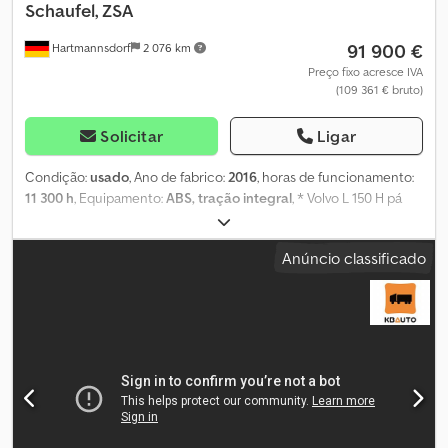
Schaufel, ZSA
91 900 €
Hartmannsdorf
2 076 km
Preço fixo acresce IVA
(109 361 € bruto)
Solicitar
Ligar
Condição:
usado
, Ano de fabrico:
2016
, horas de funcionamento:
11 300 h
, Equipamento:
ABS, tração integral
, * Volvo L 150 H pá
carregadora de rodas * Ano de fabrico: 2016 Dkjdpfx Acjzf Sgks
Usr * Horas de serviço: 11.300 * Balde delta - balde trapezoidal
Anúncio classificado
com dentes ESCO * Limitador de velocidade 40 km/h * Assento
do operador com suspensão a ar e apoio de cabeça (aquecido e
ventilado) * Ar condicionado com controlo automático * Rádio *
Janela deslizante na porta * Câmara de marcha-atrás * Sistema
central de lubrificação (ZSA) * Espelho retrovisor direito ajustável
eletricamente * BSS – amortecimento do sistema de elevação *
Peso bruto autorizado: 24.000 kg * Potência do motor: 220 kW *
Todos os relatórios de manutenção disponíveis * Última
manutenção em agosto de 2025 – 11.000 h * Pronto para uso