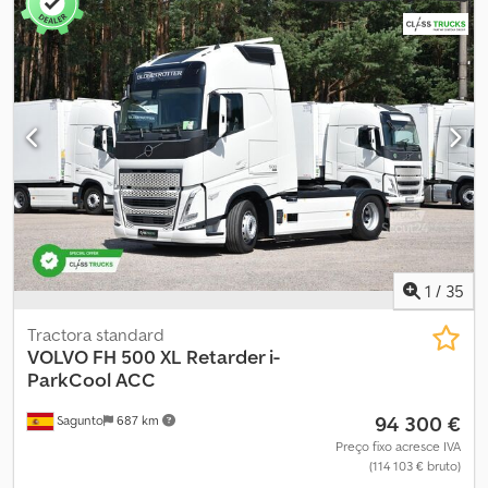
Os pneus não estão incluídos no fornecimento. Pneus de inverno
(ver fotos) Pneus de verão (ver fotos) Direção por joystick Câmera
de ré Ar condicionado Pronto para entrega Descrição:
Carregadeira de rodas Volvo L90H, fabricada em 2018. Os pneus
da carregadeira não estão incluídos; as imagens dos pneus
fornecidos estão anexadas. Pronto para entrega. Horas de
operação: 8.800 Peso operacional: 17.300 kg Inspeção anual: Sim
Validade da inspeção: até 09/2026 Potência: 137 kW Certificação
CE: Sim Dcodpfx Agoy Elvbj Ujk Modelo: L90H carregadeira com
direção por joystick e um balde. ASSISTA AO VÍDEO = Mais
informações = Certificação CE: sim Número de série:
VCE0L90HE0001xxxx Por favor, entre em contato com a ATS
Norway para mais informações.
1
/
35
Tractora standard
VOLVO
FH 500 XL Retarder i-
ParkCool ACC
94 300 €
Sagunto
687 km
Preço fixo acresce IVA
(114 103 € bruto)