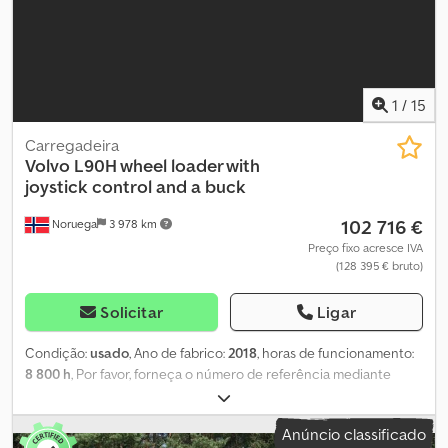
Agoyrmgas Uek Modelo: L90F = Mais informações = Certificação
CE: sim Número de série: 2xxxx Entre em contato com a ATS
Norway para mais informações.
1
/
15
Carregadeira
Volvo
L90H wheel loader with
joystick control and a buck
102 716 €
Noruega
3 978 km
Preço fixo acresce IVA
(128 395 € bruto)
Solicitar
Ligar
Condição:
usado
, Ano de fabrico:
2018
, horas de funcionamento:
8 800 h
, Por favor, forneça o número de referência mediante
solicitação: 23030 Especificações: Modelo: 2018 Horas de
operação: aprox. 8.800 Certificado até 09/2026 Peso: 17.300 kg
Anúncio classificado
137 kW Lubrificação centralizada Baldes Gjerstad 2004, 2700 litros