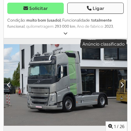
370 370 ADMINISTRAÇÃO +48 691 360 360 IMPORTADOR
Solicitar
Ligar
SMUSZKIEWICZ 62-200 Gniezno, ul. Pałucka 11. Importamos
veículos para satisfazer as necessidades dos clientes.
Condição:
muito bom (usado)
, Funcionalidade:
totalmente
funcional
, quilometragem:
293 000 km
, Ano de fabrico:
2023
,
PREÇO EM EUROS: 72.900 € (IVA não incluída) BEM-VINDOS A
EMPRESA SMUSZKIEWICZ OFERECE: CAMIÃO TRATOR 4x2 VOLVO
Anúncio classificado
FH 5, 500 CV NOVO MODELO EQUIPAMENTO STANDARD EURO 6E
ANO DE FABRICAÇÃO: 2022 DATA DO PRIMEIRO REGISTO: 01/2023
PINTURA ORIGINAL IMPORTADO DA ALEMANHA NÃO UTILIZADO
EM TERRITÓRIO NACIONAL, DOCUMENTAÇÃO COMPLETA
CAMIÃO SEM ACIDENTES, COM QUILOMETRAGEM ORIGINAL EM
PERFEITO ESTADO TÉCNICO E ESTÉTICO Equipamento: - Ar
condicionado de estacionamento - Dois depósitos de
combustível grandes - Luzes diurnas LED - Todas as luzes
dianteiras e traseiras em tecnologia LED - Cruise control ativo
ACC - Sensor de distância - Alerta de colisão - Assistente de
manutenção de faixa com câmara no para-brisas - Câmera de
ponto cego do lado direito - Botão para controlar o eixo
elevatório do semirreboque - Sensor de chuva - Banco do
condutor totalmente pneumático, aquecido - Banco do
1
/
26
passageiro rotativo - Rádio colorido grande com navegação e