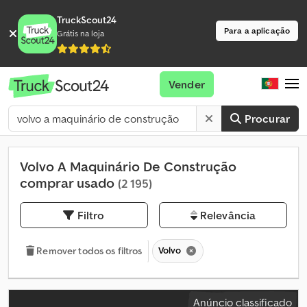
TruckScout24
Para a aplicação
Grátis na loja
Vender
Procurar
Volvo A Maquinário De Construção
comprar usado
(2 195)
Filtro
Relevância
Volvo
Remover todos os filtros
Anúncio classificado