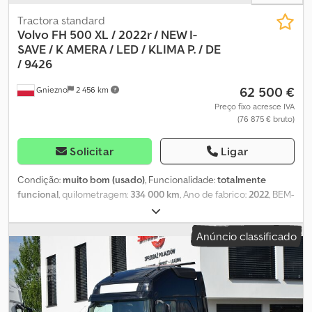
Tractora standard
Volvo FH 500 XL / 2022r / NEW I-
SAVE / K
AMERA / LED / KLIMA P. / DE
/ 9426
62 500 €
Gniezno
2 456 km
Preço fixo acresce IVA
(76 875 € bruto)
Solicitar
Ligar
Condição:
muito bom (usado)
, Funcionalidade:
totalmente
funcional
, quilometragem:
334 000 km
, Ano de fabrico:
2022
, BEM-
VINDOS A EMPRESA SMUSZKIEWICZ OFERECE: CAMIÃO TRATOR
4x2 VOLVO FH 5 500 CV CABINE MAIS ALTA – XL NOVO MODELO
Anúncio classificado
VERSÃO COM TECNOLOGIA I-SAVE, TURBO COMPOUND (O Volvo
FH com I-Save combina motores D13TC com o Pacote de
Eficiência de Combustível. Pode reduzir os custos de
combustível em até 10%. Além disso, o I-Save permite uma
condução prolongada com menor velocidade do motor e em
uma marcha mais alta, tornando a condução mais suave e