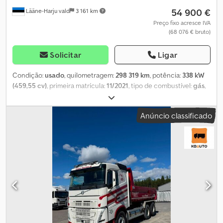
54 900 €
Lääne-Harju vald
3 161 km
Preço fixo acresce IVA
(68 076 € bruto)
Solicitar
Ligar
Condição:
usado
, quilometragem:
298 319 km
, potência:
338 kW
(459,55 cv)
, primeira matrícula:
11/2021
, tipo de combustível:
gás
,
configuração de eixo:
6x4
, distância entre eixos:
3 900 mm
,
combustível:
gás de petróleo liquefeito (GPL)
, cabina do
Anúncio classificado
condutor:
cabina-cama
, tipo de engrenagem:
automático
,
classe de emissão:
Euro 6
, suspensão:
ar
, comprimento total:
7 950 mm
, largura total:
2 550 mm
, comprimento do espaço de
carga:
4 980 mm
, largura do espaço de carga:
2 400 mm
, altura
do espaço de carga:
910 mm
, Ano de fabrico:
2021
, Equipamento:
aquecedor de assento, aquecedor estacionário, ar
condicionado, computador de bordo, controlo de velocidade
de cruzeiro, espelho retrovisor elétrico, fecho centralizado,
regulação eléctrica dos vidros
, = Opções e acessórios adicionais
= - Volante ajustável - Ar condicionado - Suspensão pneumática
do banco do condutor - Espelhos aquecidos - Rádio =