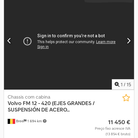
1
/
15
Chassis com cabina
Volvo
FM 12 - 420 (EJES GRANDES /
SUSPENSIÓN DE ACERO...
11 450 €
Bree
1 694 km
Preço fixo acresce IVA
(13 854 € bruto)