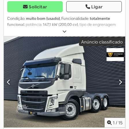
Solicitar
Ligar
Condição:
muito bom (usado)
, Funcionalidade:
totalmente
funcional
, potência:
147,1 kW (200,00 cv)
, tipo de engrenagem:
hidrostático
, tipo de combustível:
diesel
, peso em vazio:
26 500
kg
, configuração de eixo:
4x4
, Ano de fabrico:
2021
, horas de
Anúncio classificado
funcionamento:
6 000 h
, Equipamento:
ar condicionado, cabina,
tração integral
, Escavadora de rodas Volvo EW240E Ano 2021
6000 horas de trabalho Dados técnicos Peso: 26500 kg Motor de
6 cilindros, 200 cv. Tração 4x4 Lubrificação central Cabine com ar
condicionado Rádio Caixa de velocidades hidrostática Dcedezrfx
Hjpfx Ahyek O estado técnico e visual é excelente.
1
/
15