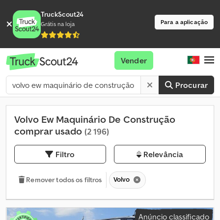
TruckScout24
Para a aplicação
Grátis na loja
Vender
Procurar
Volvo Ew Maquinário De Construção
comprar usado
(2 196)
Filtro
Relevância
Volvo
Remover todos os filtros
Anúncio classificado