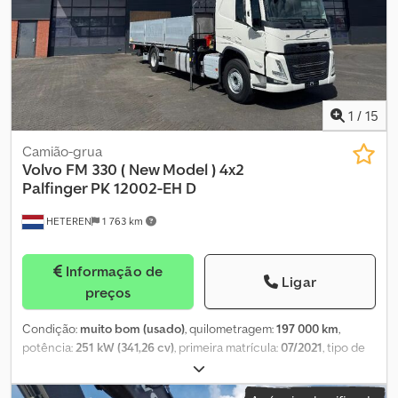
disponibilidade sujeitos a alterações sem aviso prévio. ---- Os
preços indicados não incluem o imposto sobre veículos (BPM) e
são válidos apenas para exportação.
1
/
15
Camião-grua
Volvo
FM 330 ( New Model ) 4x2
Palfinger PK 12002-EH D
HETEREN
1 763 km
Informação de
Ligar
preços
Condição:
muito bom (usado)
, quilometragem:
197 000 km
,
potência:
251 kW (341,26 cv)
, primeira matrícula:
07/2021
, tipo de
combustível:
diesel
, combustível:
diesel
, cor:
branco
, tipo de
engrenagem:
automático
, classe de emissão:
Euro 6
,