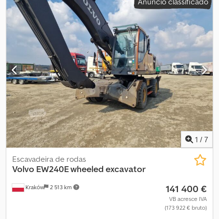
Anúncio classificado
comprimento do espaço de carga:
7 000 mm
, largura do espaço
de carga:
2 550 mm
, Ano de fabrico:
2021
, horas de
funcionamento:
76 h
, Equipamento:
grua
, Peso em vazio: 11.985 kg
Capacidade de carga: 9.615 kg PBT: 21.600 kg Dcodpfx
Aswmcpnehyjk Marca da carroçaria: Palfinger PK 12002-EH D
Certificação CE: sim Estado técnico: muito bom Estado visual:
muito bom Preço: sob consulta
1
/
7
Escavadeira de rodas
Volvo
EW240E wheeled excavator
141 400 €
Kraków
2 513 km
VB acresce IVA
(173 922 € bruto)