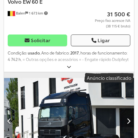
Volvo
EW 60 E
31 500 €
Balen
1 673 km
Preço fixo acresce IVA
(38 115 € bruto)
Solicitar
Ligar
Condição:
usado
, Ano de fabrico:
2017
, horas de funcionamento:
4 742 h
, = Outras opções e acessórios = - Engate rápido Dsdpfeyt
Iwpsx Ahyjck = Mais informações = Tração: Roda Peso vazio: 6.500
kg Entre em contato com Geert Geuens para mais informações.
Anúncio classificado