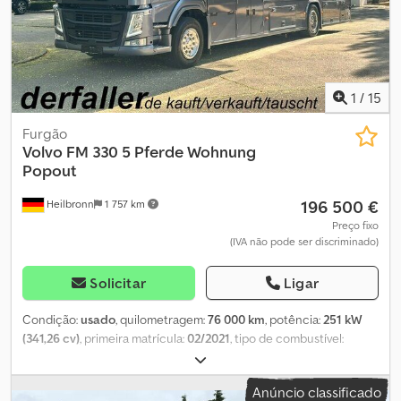
1
/
15
Furgão
Volvo
FM 330 5 Pferde Wohnung
Popout
196 500 €
Heilbronn
1 757 km
Preço fixo
(IVA não pode ser discriminado)
Solicitar
Ligar
Condição:
usado
, quilometragem:
76 000 km
, potência:
251 kW
(341,26 cv)
, primeira matrícula:
02/2021
, tipo de combustível:
diesel
, peso total:
18 000 kg
, próxima inspeção (TÜV):
05/2027
,
cor:
cinzento
, tipo de engrenagem:
automático
, classe de
Anúncio classificado
emissão:
Euro 6
, suspensão:
ar
, número de lugares:
5
,