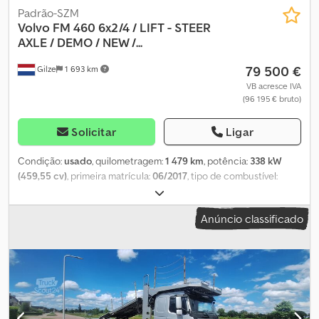
Padrão-SZM
Volvo
FM 460 6x2/4 / LIFT - STEER
AXLE / DEMO / NEW /...
79 500 €
Gilze
1 693 km
VB acresce IVA
(96 195 € bruto)
Solicitar
Ligar
Condição:
usado
, quilometragem:
1 479 km
, potência:
338 kW
(459,55 cv)
, primeira matrícula:
06/2017
, tipo de combustível:
diesel
, tamanho do pneu:
385/55R22.5
, configuração de eixo:
6x2
,
distância entre eixos:
3 900 mm
, combustível:
diesel
, travões:
Anúncio classificado
travão de motor
, cor:
branco
, tipo de engrenagem:
automático
,
classe de emissão:
Euro 6
, suspensão:
ar
, Ano de fabrico:
2017
,
Equipamento:
ABS, AdBlue, aquecedor de assento, aquecedor
estacionário, ar condicionado, assistente de manutenção de
faixa, bloqueio do diferencial, controlo de tração, controlo de
velocidade de cruzeiro, direção assistida, fecho centralizado,
frigorífico, regulação eléctrica dos vidros, spoiler
, = Outras