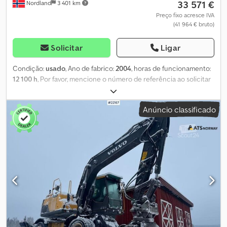
33 571 €
Nordland
3 401 km
Preço fixo acresce IVA
(41 964 € bruto)
Solicitar
Ligar
Condição:
usado
, Ano de fabrico:
2004
, horas de funcionamento:
12 100 h
, Por favor, mencione o número de referência ao solicitar
informações: 22323 Especificações: Ano do modelo: 2004 Horas
de operação: aprox. 12.100 Válido até: 27/01 Peso: 17.000 kg
Anúncio classificado
Potência: 121 kW Os pneus mostrados nas fotos não estão
incluídos no fornecimento. Pneus de verão com cerca de 50% de
profundidade de banda restante. Lubrificação central
Aquecedor substituído O proprietário está avaliando se um balde
para pedras será incluído. Climatização Dsdpfx Ahoygq Rfsyeck
Rádio/DAB Entrega mediante acordo prévio Descrição:
Carregadeira de rodas Volvo L90E, ano 2004, recentemente
certificada. Durante a certificação, foram identificadas três não-
conformidades (duas delas referentes às mangueiras), que serão
solucionadas pelo proprietário antes da venda. 1. Vazamento de
óleo no motor: O proprietário deve corrigir o problema. Os pneus