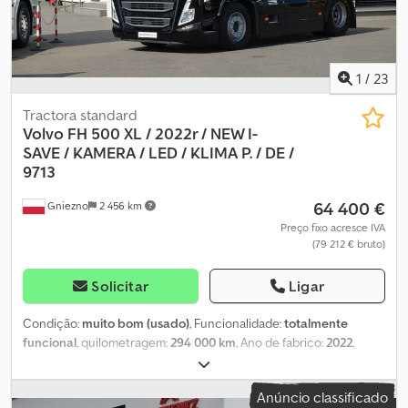
1
/
23
Tractora standard
Volvo FH 500 XL / 2022r / NEW I-
SAVE /
KAMERA / LED / KLIMA P. / DE /
9713
64 400 €
Gniezno
2 456 km
Preço fixo acresce IVA
(79 212 € bruto)
Solicitar
Ligar
Condição:
muito bom (usado)
, Funcionalidade:
totalmente
funcional
, quilometragem:
294 000 km
, Ano de fabrico:
2022
,
PREÇO: 64.400 € BEM-VINDO SMUSZKIEWICZ OFERECE: UNIDADE
TRATOR 4×2 VOLVO FH 5 500 CV CABINE MAIS ALTA – XL NOVO
Anúncio classificado
MODELO VERSÃO COM TECNOLOGIA I-SAVE, TURBO COMPOSTO