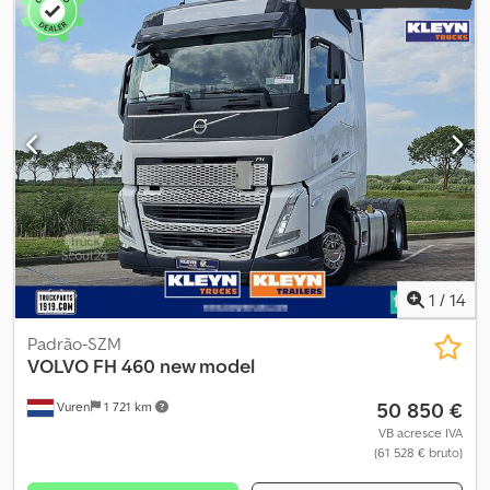
1
/
14
Padrão-SZM
VOLVO
FH 460 new model
50 850 €
Vuren
1 721 km
VB acresce IVA
(61 528 € bruto)