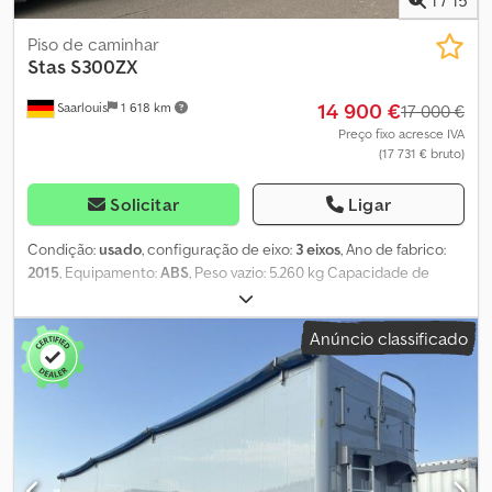
Piso de caminhar
Stas
S300ZX
14 900 €
Saarlouis
1 618 km
17 000 €
Preço fixo acresce IVA
(17 731 € bruto)
Solicitar
Ligar
Condição:
usado
, configuração de eixo:
3 eixos
, Ano de fabrico:
2015
, Equipamento:
ABS
, Peso vazio: 5.260 kg Capacidade de
carga: 33.740 kg GVW: 39.000 kg Cedpfxjydargs Algoha
Anúncio classificado