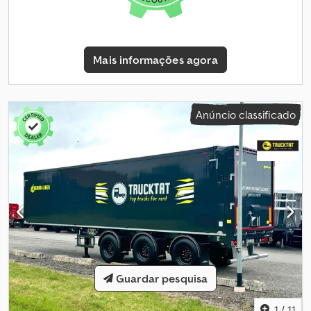
direito: 60% Eixo traseiro 3: Jantes de alumínio; carga máxima por
eixo: 9.000 kg; Perfil do pneu esquerdo: 60%; Perfil do pneu
direito: 60% Pesos Peso vazio: 8.330 kg Carga útil: 36.670 kg Peso
bruto total: 45.000 kg Csdpfozhbgxox Algoha Identificação
Mais informações agora
Matrícula: ON-94-VP Mais informações Para mais informações, por
favor contacte Bob Beukers.
Anúncio classificado
Guardar pesquisa
1
/
11