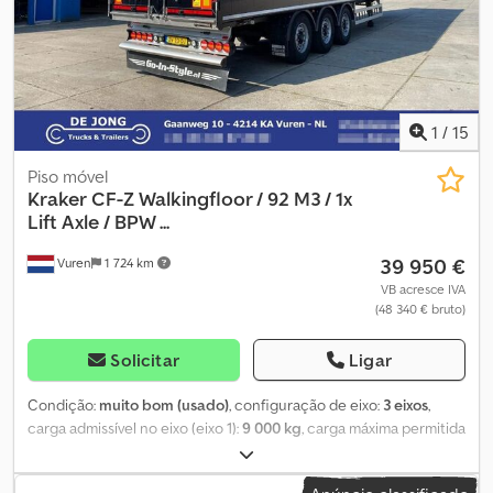
1
/
15
Piso móvel
Kraker
CF-Z Walkingfloor / 92 M3 / 1x
Lift Axle / BPW ...
39 950 €
Vuren
1 724 km
VB acresce IVA
(48 340 € bruto)
Solicitar
Ligar
Condição:
muito bom (usado)
, configuração de eixo:
3 eixos
,
carga admissível no eixo (eixo 1):
9 000 kg
, carga máxima permitida
por eixo (eixo 2):
9 000 kg
, carga máxima admissível no eixo (eixo
3):
9 000 kg
, primeira matrícula:
11/2023
, comprimento total:
14 010