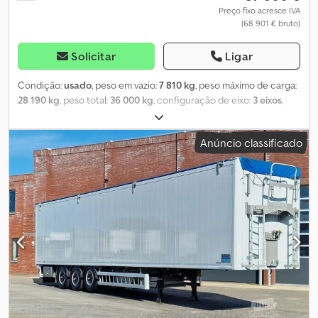
Preço fixo acresce IVA
(68 901 € bruto)
Solicitar
Ligar
Condição:
usado
, peso em vazio:
7 810 kg
, peso máximo de carga:
28 190 kg
, peso total:
36 000 kg
, configuração de eixo:
3 eixos
,
primeira matrícula:
06/2025
, próxima inspeção (TÜV):
05/2027
,
comprimento do espaço de carga:
13 513 mm
, largura do espaço
Anúncio classificado
de carga:
2 550 mm
, altura do espaço de carga:
2 641 mm
,
comprimento total:
25 500 mm
, largura total:
39 960 mm
, altura
total:
140 000 mm
, suspensão:
ar
, tamanho do pneu:
385/65 R
22,5
, Ano de fabrico:
2025
, dimensão do pneu dianteiro:
385/65 R
22,5
, tamanho do pneu traseiro:
385/65 R 22,5
, classe de emissão:
nenhum
, Equipamento:
ABS
, ABS, fabricante de eixos SAF, chassis
de alumínio, cor cinza, suspensão pneumática com elevação e
descida, volume de carga 90, eixo elevatório no 1º e 3º eixo, porta
tipo portão, travão de disco, proteção lateral anti-encosto fixa,
caixa de ferramentas, 2x projetores de marcha-atrás em LED, 4x
projetores laterais de marcha-atrás em LED (2x em cada
mecanismo de apoio e 2x atrás do conjunto de eixos), 1x projetor