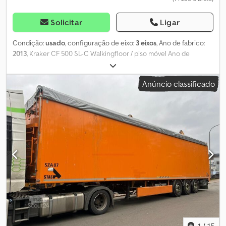
Solicitar
Ligar
Condição:
usado
, configuração de eixo:
3 eixos
, Ano de fabrico:
2013
, Kraker CF 500 SL-C Walkingfloor / piso móvel Ano de
fabricação: 2013 3 eixos Lona Suspensão pneumática Travões de
disco TÜV válido até 06/2025 Tara: 8.000 kg Capacidade de carga
Anúncio classificado
útil: 34.000 kg Chedpfxoydbtle Algja Peso total: 42.000 kg
1
/
15