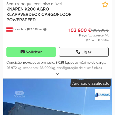
Semirreboque com piso móvel
KNAPEN
K200 AGRO
KLAPPVERDECK CARGOFLOOR
POWERSPEED
102 900 €
Hörsching
2 038 km
106 900 €
Preço fixo acresce IVA
(123 480 € bruto)
Solicitar
Ligar
Condição:
novo
, peso em vazio:
9 028 kg
, peso máximo de carga:
26 972 kg
, peso total:
36 000 kg
, configuração de eixo:
3 eixos
,
volume do espaço de carga:
70 m³
, suspensão:
ar
, tamanho do
pneu:
425/65R22,5
, Equipamento:
ABS
, | Knapen K-200 piso móvel
Anúncio classificado
com teto basculante | Reboque agrícola, volume de carga de 70
m³ | Eixos BPW com freios a tambor | Eixos de 10 toneladas | Eixo
autodirecional no terceiro eixo | Porta traseira hidráulica | Eixo
elevatório | Piso de 10 mm | Caixa de ferramentas | Cargofloor,
sistema Powerspeed | Sensores de pressão dos pneus | Sujeito a
erros e venda prévia. Csdpfx Asw Agv Djlgjha