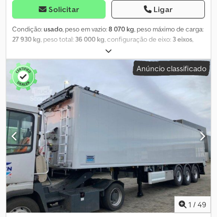
Solicitar
Ligar
Condição:
usado
, peso em vazio:
8 070 kg
, peso máximo de carga:
27 930 kg
, peso total:
36 000 kg
, configuração de eixo:
3 eixos
,
primeira matrícula:
07/2025
, suspensão:
ar
, tamanho do pneu:
385/65 R22.5
, Equipamento:
ABS
, | Reboque Knapen K100/KT01
Anúncio classificado
com piso móvel | Comando remoto | Piso de 10 mm | Lona de
cobertura, plataforma de apoio | Eixos BPW com travão de disco |
Elevador de 1 eixo | Caixa de ferramentas | Suporte para roda
sobressalente | Peso próprio: 8070 kg | Veículo austríaco | Salvo
erro, omissão e venda prévia. Chedpfx Alozqd Epogoa
1
/
49