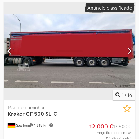
Anúncio classificado
1
/
14
Piso de caminhar
Kraker
CF 500 SL-C
12 000 €
Saarlouis
1 618 km
17 900 €
Preço fixo acresce IVA
(14 280 € bruto)