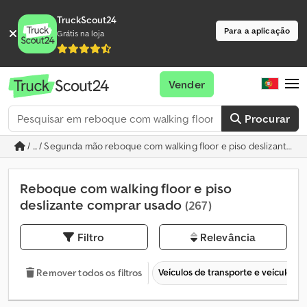
TruckScout24
Para a aplicação
Grátis na loja
Vender
Procurar
/ ... / Segunda mão reboque com walking floor e piso deslizante
Reboque com walking floor e piso
deslizante comprar usado
(267)
Filtro
Relevância
Veículos de transporte e veículos c
Remover todos os filtros