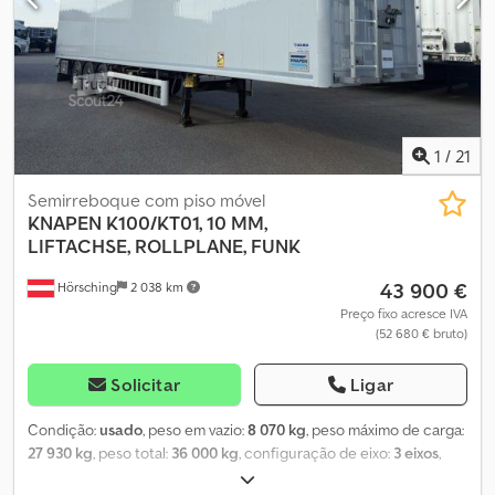
1
/
21
Semirreboque com piso móvel
KNAPEN
K100/KT01, 10 MM,
LIFTACHSE, ROLLPLANE, FUNK
43 900 €
Hörsching
2 038 km
Preço fixo acresce IVA
(52 680 € bruto)
Solicitar
Ligar
Condição:
usado
, peso em vazio:
8 070 kg
, peso máximo de carga:
27 930 kg
, peso total:
36 000 kg
, configuração de eixo:
3 eixos
,
primeira matrícula:
10/2024
, suspensão:
ar
, tamanho do pneu: