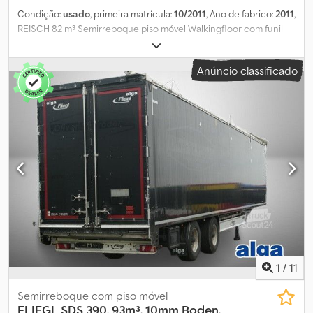
Condição:
usado
, primeira matrícula:
10/2011
, Ano de fabrico:
2011
,
REISCH 82 m³ Semirreboque piso móvel Walkingfloor com funil
para cereais PISO: ESTADO MUITO BOM! Chjdpfx Asyutyrslgoa ●
Estrutura: Alumínio integral ● Chassis: Aço ● Volume: 82 m³ ● 3
Anúncio classificado
eixos BPW ECO Plus ● Suspensão pneumática ● Eixo elevatório ●
Sistema de elevação/abaixamento ● Travões de disco ●
Plataforma de acesso ● Funil e comporta traseira para cereais ●
Lona deslizante ● Parede deslizante em alumínio ● Tranca
hidráulica ● WABCO Smartboard ● ABS ● Jantes ALCOA ● Pneus:
385/65 R 22.5 ● Peso bruto: 35.000 kg ● Tara: 7.700 kg ●
Comprimento total: 14.050 mm ● Medidas internas (incl. funil de
cereais): 12.600 x 2.470 x 2.510 mm - Semirreboque alemão! - 1º
proprietário! - Inspeção TÜV nova! Erros e venda prévia
reservados! = Mais informações = Carga útil: 1 kg Contacte
Joannis Arpantzanis ou Kai Bühler para mais informações.
1
/
11
Semirreboque com piso móvel
FLIEGL
SDS 390, 93m³, 10mm Boden,