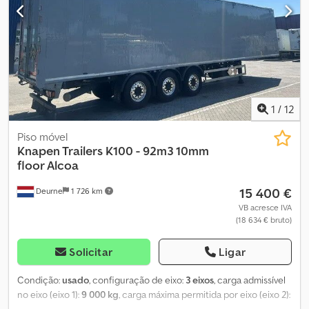
1
/
12
Piso móvel
Knapen Trailers
K100 - 92m3 10mm
floor Alcoa
15 400 €
Deurne
1 726 km
VB acresce IVA
(18 634 € bruto)
Solicitar
Ligar
Condição:
usado
, configuração de eixo:
3 eixos
, carga admissível
no eixo (eixo 1):
9 000 kg
, carga máxima permitida por eixo (eixo 2):
9 000 kg
, carga máxima admissível no eixo (eixo 3):
9 000 kg
,