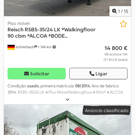
1
/
15
Piso móvel
Reisch
RSBS-35/24 LK *Walkingfloor
90 cbm *ALCOA *BODE...
14 800 €
Schlierbach
1 749 km
VB acresce IVA
(17 612 € bruto)
Solicitar
Ligar
Condição:
usado
, primeira matrícula:
08/2014
, Ano de fabrico:
2014
, RSBS-35/24 LK ∗Piso Móvel/Walkingfloor∗90m³ ∗ALCOA
∗PISO TOP! PISO: EM ÓTIMO ESTADO! Carroçaria: Totalmente em
alumínio Chassi: Aço Volume: 90 m³ Portas traseiras tipo portal 3 x
Anúncio classificado
eixos SAF Suspensão pneumática Eixo elevável Sistema de
elevação/descida Travões de disco Plataforma Toldo de enrolar
Parede deslizante em alumínio Tranca hidráulica WABCO -
Smartboard Chjdozb Ix Nspfx Algoa ABS Jantes ALCOA Pneus: