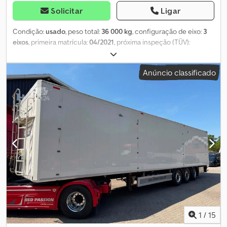
Solicitar
Ligar
Condição:
usado
, peso total:
36 000 kg
, configuração de eixo:
3
eixos
, primeira matrícula:
04/2021
, próxima inspeção (TÜV):
07/2027
, comprimento do espaço de carga:
13 500 mm
, largura
do espaço de carga:
2 475 mm
, altura do espaço de carga:
2 650
Anúncio classificado
mm
, volume do espaço de carga:
91 m³
, Ano de fabrico:
2021
,
1
/
15