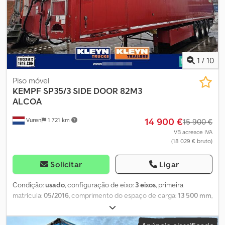
1
/
10
Piso móvel
KEMPF
SP35/3 SIDE DOOR 82M3
ALCOA
14 900 €
Vuren
1 721 km
15 900 €
VB acresce IVA
(18 029 € bruto)
Solicitar
Ligar
Condição:
usado
, configuração de eixo:
3 eixos
, primeira
matrícula:
05/2016
, comprimento do espaço de carga:
13 500 mm
,
largura do espaço de carga:
2 460 mm
, altura do espaço de
carga:
2 480 mm
, comprimento total:
14 100 mm
, largura total: