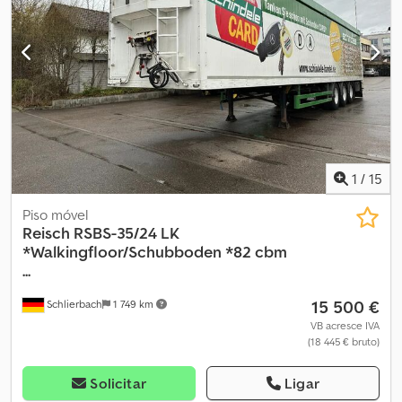
385/65 R 22.5 Profundidade do piso: 17/13 10/10 6/6 mm PBT: 35.000
kg Peso vazio: 8.200 kg Comprimento total: 14.050 mm Dimensões
internas: 13.370 x 2.470 x 2.720 mm (C x L x A) - Semi-reboque
alemão! - 1º proprietário - Inspeção: nova a pedido e mediante
custo adicional! Sujeito a erros e venda prévia!
1
/
15
Piso móvel
Reisch
RSBS-35/24 LK
*Walkingfloor/Schubboden *82 cbm
...
15 500 €
Schlierbach
1 749 km
VB acresce IVA
(18 445 € bruto)
Solicitar
Ligar