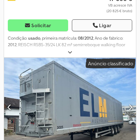
com um prazo de 12, 24, 36, 48 ou 60 meses. Todas as fotos e mais
VB acresce IVA
(20 825 € bruto)
informações podem ser encontradas em [endereço web] ou
contacte-nos diretamente.
Solicitar
Ligar
Condição:
usado
, primeira matrícula:
08/2012
, Ano de fabrico:
2012
, REISCH RSBS-35/24 LK 82 m³ semirreboque walking floor
com funil para grãos PISO: ESTADO MUITO BOM! ● Estrutura:
totalmente em alumínio ● Chassi: aço ● Volume: 82 m³ ● 3 eixos
Anúncio classificado
BPW-ECO Plus ● suspensão pneumática ● eixo elevatório ●
sistema de elevação/abaixamento ● freios a disco ● plataforma ●
funil para grãos e abertura traseira ● lona rolante ● parede
deslizante de alumínio ● travamento hidráulico ● WABCO
Smartboard ● ABS ● Rodas ALCOA ● Pneus: 385/65 R 22.5 ● Perfil
dos pneus: 14/13 * 9/13 * 5/13 ● Peso bruto: 35.000 kg ● Peso vazio:
7.750 kg! Cedpfxjyutyxs Algeha ● Comprimento total: 14.050 mm ●
Dimensões internas (incl. funil de grãos): 12.600 x 2.470 x 2.510 mm
- semirreboque alemão! - 1º proprietário! - Inspeção TÜV/HU:
nova! Erros e venda prévia reservados! = Mais informações =
Entre em contato com Joannis Arpantzanis ou Kai Bühler para
mais informações.