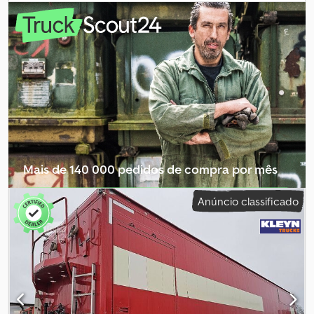
385/65 R22.5
, Equipamento:
ABS, sofreu um acidente
, | Reboque
Knapen K100/KT01 com piso móvel | Comando remoto | Piso de 10
mm | Lona de cobertura, plataforma de apoio | Eixos BPW com
travão de disco | Elevador de 1 eixo | Caixa de ferramentas |
Suporte para roda sobressalente | Peso próprio: 8070 kg | Veículo
austríaco | Salvo erro, omissão e venda prévia. Csdpfx
Aezrxbbelgeha
Mais de 140 000 pedidos de compra por mês
Selecionar pacote de revendedor
Anúncio classificado