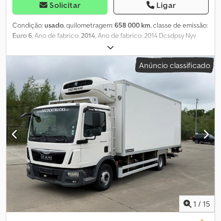
Solicitar
Ligar
Condição:
usado
, quilometragem:
658 000 km
, classe de emissão:
Euro 6
, Ano de fabrico:
2014
, Ano de fabrico: 2014 Dcsdpsy Nyv
Refx Ablsk
Anúncio classificado
1
/
15