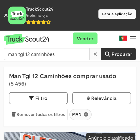
TruckScout24
Para a aplicação
Grátis na loja
Vender
Procurar
Man Tgl 12 Caminhões comprar usado
(5 456)
Filtro
Relevância
MAN
Remover todos os filtros
Anúncio classificado