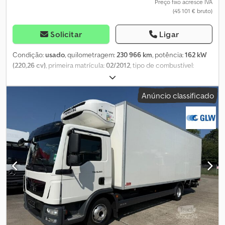
Preço fixo acresce IVA
(45 101 € bruto)
Solicitar
Ligar
Condição:
usado
, quilometragem:
230 966 km
, potência:
162 kW
(220,26 cv)
, primeira matrícula:
02/2012
, tipo de combustível:
diesel
, peso em vazio:
6 740 kg
, peso máximo de carga:
5 160 kg
,
peso total:
11 990 kg
, configuração de eixo:
4x2
, próxima inspeção
Anúncio classificado
(TÜV):
07/2027
, combustível:
diesel
, cor:
cinzento
, cabina do
condutor:
cabina diurna
, tipo de engrenagem:
mecânico
, classe
de emissão:
Euro 5
, suspensão:
outro
, número de lugares:
2
,
comprimento do espaço de carga:
3 800 mm
, largura do espaço
de carga:
2 340 mm
, Ano de fabrico:
2012
, Equipamento:
ABS,
bloqueio do diferencial, controlo de tração, controlo de
velocidade de cruzeiro, grua
, * Guindaste Palfinger PK8501, 2
extensões, 7,40 m / 1000 kg * Garra para sucata * Caçamba
basculante Meiller, comprimento = 3,80 m / largura = 2,34 m *
Carga útil = 5160 kg * 2 lugares * Caixa de câmbio manual de 6
velocidades Dcjdezrhvnspfx Ablsk ... Tipo de teto: claraboia;
Execução do teto: mecânico; Rádio; Cruise control; Sistema
antibloqueio (ABS); Sistema de controlo de tração (ASR);