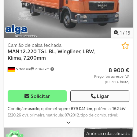
1
/
15
Camião de caixa fechada
MAN
12.220 TGL BL, Wingliner, LBW,
Klima, 7.200mm
8 900 €
Sittensen
2 049 km
Preço fixo acresce IVA
(10 591 € bruto)
Solicitar
Ligar
Condição:
usado
, quilometragem:
679 041 km
, potência:
162 kW
(220,26 cv)
, primeira matrícula:
07/2012
, tipo de combustível:
diesel
, peso total:
12 000 kg
, configuração de eixo:
2 eixos
, cor:
laranja
, tipo de engrenagem:
automático
, classe de emissão:
Anúncio classificado
Euro 5
, largura total:
2 550 mm
, altura total:
3 950 mm
, volume do