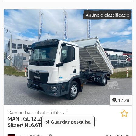
inferior, vassoura, autocolante ambiental verde. Distância entre
eixos: 3300 mm. Carroçaria: varredora FAUN, modelo Viajet 5 R/L,
Anúncio classificado
volume de cerca de 5 m³, direção à direita. Transmissão: ZF 12 AS
1210 OD, travões de disco na dianteira e traseira, cabine C, ABS,
ASR, MAN Brakematic, bloqueio do diferencial (eixo traseiro). A
varredora tem aproximadamente 10519 horas de funcionamento!
Em 2024, com cerca de 10.000 horas de funcionamento, o sistema
AdBlue e os injetores foram substituídos, por um custo de
aproximadamente 10.000 €! Dedpfx Abeztfp Uolock Em 2023, foi
substituída uma bomba hidráulica! As informações sobre os
acessórios são fornecidas sem garantia; sujeitas a alterações,
venda prévia e erros.
1
/
28
Camion basculante trilateral
MAN
TGL 12.250 BL / Kipper/Klima/3-
Guardar pesquisa
Sitzer/ NL6,6To