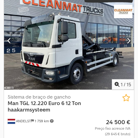
1
/
15
Sistema de braço de gancho
Man
TGL 12.220 Euro 6 12 Ton
haakarmsysteem
24 500 €
ANDELST
1 759 km
Preço fixo acresce IVA
(29 645 € bruto)