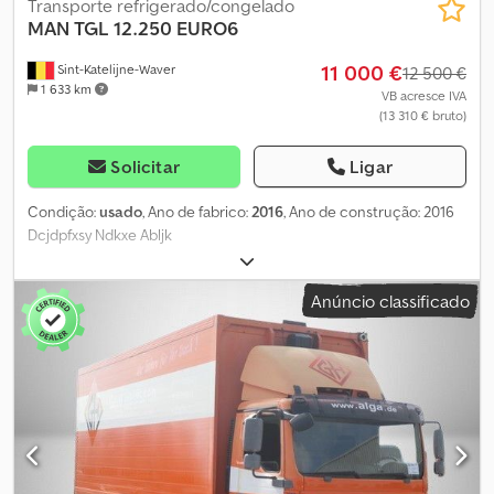
Transporte refrigerado/congelado
MAN
TGL 12.250 EURO6
11 000 €
Sint-Katelijne-Waver
12 500 €
1 633 km
VB acresce IVA
(13 310 € bruto)
Solicitar
Ligar
Condição:
usado
, Ano de fabrico:
2016
, Ano de construção: 2016
Dcjdpfxsy Ndkxe Abljk
Anúncio classificado