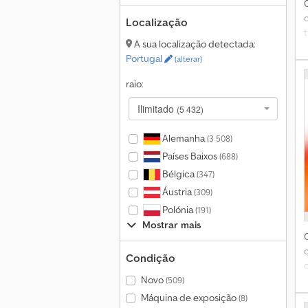
Localização
A sua localização detectada:
Portugal
(alterar)
raio:
A
F
Ilimitado
(5 432)
Alemanha
(3 508)
Países Baixos
(688)
Bélgica
(347)
Áustria
(309)
Polónia
(191)
Mostrar mais
Condição
Novo
(509)
Máquina de exposição
(8)
p