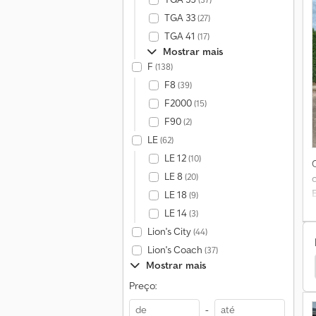
TGA 33
(27)
TGA 41
(17)
Mostrar mais
F
(138)
F8
(39)
F2000
(15)
F90
(2)
LE
(62)
LE 12
(10)
LE 8
(20)
LE 18
(9)
LE 14
(3)
Lion's City
(44)
Lion's Coach
(37)
Mostrar mais
Iveco Camião Plataforma
Ford Camião Plataforma
Preço:
-