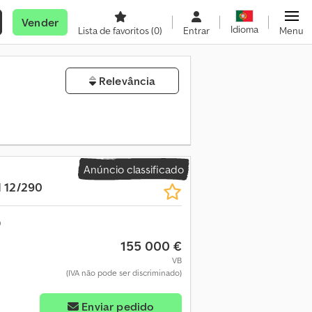
Vender
Idioma
Lista de favoritos
(0)
Entrar
Menu
Relevância
Anúncio classificado
 12/290
155 000 €
VB
(IVA não pode ser discriminado)
Enviar pedido