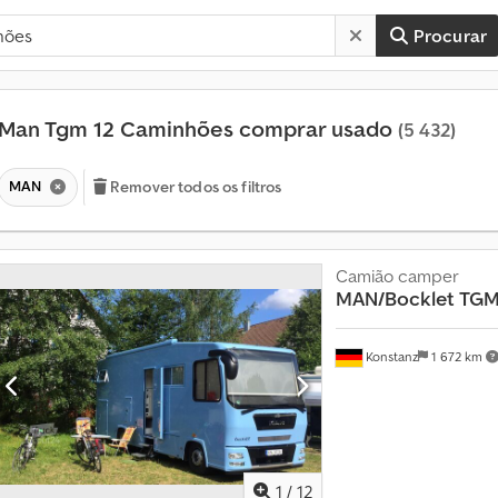
Procurar
Man Tgm 12 Caminhões comprar usado
(5 432)
MAN
Remover todos os filtros
Camião camper
MAN/Bocklet
TGM
Konstanz
1 672 km
1
/
12