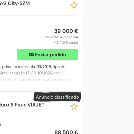
4x2 City-SZM
cialistadomultilift SCARRABILI AURORA atua
cipalmente no setor de resíduos.
um estoque disponível de mais de 50
. S.E.&O Devido à quantidade de anúncios e
com a equipe de vendas.
39 000 €
Preço fixo acresce IVA
(46 410 € bruto)
Enviar pedido
)
, primeira matrícula:
03/2019
, tipo de
óxima inspeção (TÜV):
10/2025
, cor:
uipamento:
aquecedor estacionário, ar
o * Ar condicionado automático * Aquecedor
 Assistente de arranque em subida *
Anúncio classificado
 de faixa * Inspeção técnica: 10.2025 *
Euro 6 Faun VIAJET
ículo: 11332----Sujeito a erros e venda
eículo ou necessitar de mais informações,
88 500 €