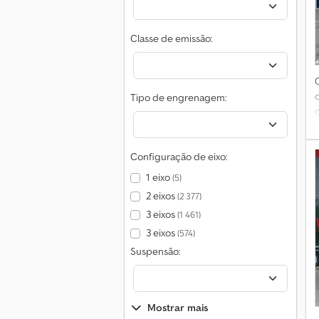
Classe de emissão:
Tipo de engrenagem:
c
Configuração de eixo:
1 eixo
(5)
2 eixos
(2 377)
d
3 eixos
(1 461)
3 eixos
(574)
Suspensão:
Mostrar mais