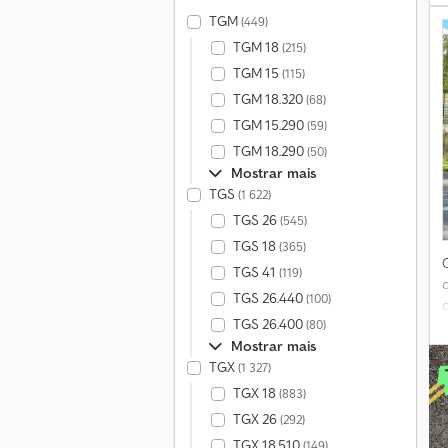
TGM
(449)
TGM 18
(215)
TGM 15
(115)
TGM 18.320
(68)
TGM 15.290
(59)
TGM 18.290
(50)
Mostrar mais
TGS
(1 622)
TGS 26
(545)
TGS 18
(365)
TGS 41
(119)
TGS 26.440
(100)
TGS 26.400
(80)
Mostrar mais
TGX
(1 327)
TGX 18
(883)
B
F
TGX 26
(292)
TGX 18.510
(149)