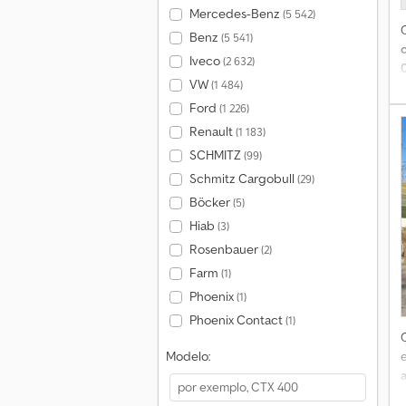
Mercedes-Benz
(5 542)
Benz
(5 541)
Iveco
(2 632)
VW
(1 484)
p
Ford
(1 226)
Renault
(1 183)
SCHMITZ
(99)
Schmitz Cargobull
(29)
t
Böcker
(5)
T
Hiab
(3)
Rosenbauer
(2)
Farm
(1)
Phoenix
(1)
Phoenix Contact
(1)
e
Modelo: