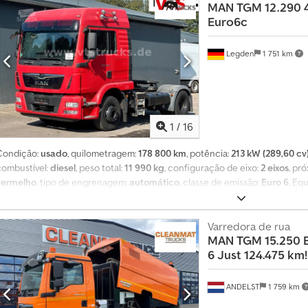
MAN
TGM 12.290 
preços e condições. Para mais informações: Loris: 3484773001 URL: #oespe
Euro6c
na venda e compra de veículos industriais e comerciais, especializada prin
Especializados em caminhões, reboques e equipamentos de multilift. Com 
caminhões e mais de 150 carroçarias, containers com ou sem grua multilift
Legden
1 751 km
detalhes publicados, a Aurora recomenda confirmar a exatidão dos dados 
1
/
16
Condição:
usado
, quilometragem:
178 800 km
, potência:
213 kW (289,60 cv
combustível:
diesel
, peso total:
11 990 kg
, configuração de eixo:
2 eixos
, pr
vermelho
, tipo de engrenagem:
automático
, classe de emissão:
Euro 6
, Eq
condicionado
, * Volante multifuncional * Frigorífico * Cama de descans
estacionário * Rádio transmissor Dkedpfxszp Dcxo Akpjr * Cruise control *
Suspensão de feixe/molaflex ou ar * Travão de motor * Aviso de manutenção
Varredora de rua
MAN
TGM 15.250 
nspeção periódica: 04.2026 * Peso vazio: 5.410 kg -----Número interno do ve
6 Just 124.475 km!
intermediária. Suporte via WhatsApp disponível! Se tiver dúvidas sobre o v
contacte-nos confortavelmente por WhatsApp
ANDELST
1 759 km