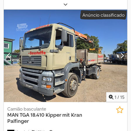
antitravamento (ABS) * Controlo de tração * Automática * Ar
diesel
, tipo de engrenagem:
mecânico
, Equipamento:
ABS,
condicionado automático * Espelhos aquecidos * Defletor de
computador de bordo, fecho centralizado
, Dados do veículo: *
Anúncio classificado
teto * Bloqueio do diferencial * Vidros elétricos * Sistema
Fabricante: MAN * Modelo: TGA 18.350 * Primeira matrícula:
eletrónico de travagem (EBS) * ESP * Controlo de velocidade *
25.04.2006 * Potência: 350 cv * Classe de emissões: Euro 4 * Caixa
Página inicial * Ar condicionado * Frigorífico * Suspensão a ar *
de velocidades manual * 4x2 * Cabine com beliche * Unidade de
Faróis de nevoeiro * Filtro de partículas * Rádio/leitor de CD *
refrigeração Thermo King * Plataforma elevatória MBB * Caixa de
Freios a disco * Teto de abrir * Aquecedor estacionário Semtrade
ferramentas * Banco do condutor com suspensão pneumática
B.V. Contacto | Martin Klaaijsen | Telefone: | Whatsapp: | Email:
Dimensões internas da carroçaria: * Comprimento: 7,00 m *
Custos de exportação | Solicitamos que se informe
Largura: 2,45 m * Altura: 2,24 m Carga útil: 10145 kg Dcjdpezpvpksfx
antecipadamente sobre os custos e procedimentos do seu país.
Anmok
Localização | Maasdijk (NL) | 140 km da fronteira | 20 km do
Aeroporto de Roterdão/Haia Isenção de responsabilidade:
Alterações, vendas prévias e erros sujeitos a alterações.
1
/
15
Camião basculante
MAN
TGA 18.410 Kipper mit Kran
Palfinger