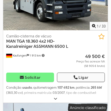
de ar no teto da cabine * Teto de abrir elétrico * 2 camas *
Aquecedor de estacionamento * Ar condicionado automático *
Caixa frigorífica extensível sob a cama * Banco do condutor com
suspensão pneumática para maior conforto * Cortina de
proteção solar, acionada eletricamente * Protetor solar exterior,
1
/
33
transparente * Faróis de nevoeiro * Vidros elétricos Pneus: Eixo
dianteiro: 385 / 65 R22.5, 35%, suspensão por molas Eixo traseiro:
Camião-cisterna de vácuo
315 / 80 R22.5, 40%, suspensão pneumática ----Preço: 21.900 € + 19
MAN
TGA 18.360 4x2 HD-
% de IVA Para mais informações, pode contactar-nos nos
Kanalreiniger ASSMANN 6500 L
seguintes números: * Dcedpfx Anozllzbomsk Línguas que falamos:
49 500 €
Kaufungen
1 913 km
alemão, inglês, francês, polaco e...? Reservamo-nos o direito de
corrigir erros de ortografia, erros e vendas intermediárias.
Preço fixo acresce IVA
(58 905 € bruto)
Solicitar
Ligar
Condição:
usado
, quilometragem:
107 492 km
, potência:
265 kW
(360,30 cv)
, primeira matrícula:
03/2007
, tipo de combustível:
diesel
, peso total:
18 000 kg
, configuração de eixo:
2 eixos
,
próxima inspeção (TÜV):
08/2028
, cor:
prateado
, tipo de
Anúncio classificado
engrenagem:
mecânico
, classe de emissão:
Euro 4
, volume do