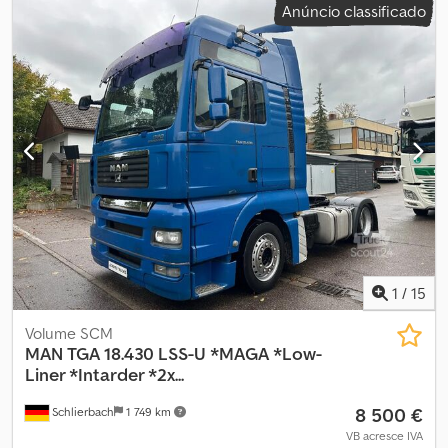
Anúncio classificado
Piloto automático - Bloqueio do diferencial - Ar-condicionado -
Geladeira - Câmera de ré - Bancos confortáveis - Aquecimento
dos bancos - Suspensão com feixe de molas no eixo dianteiro -
Suspensão pneumática no eixo traseiro - Engate para reboque
CARROCERIA DO TANQUE - Carroceria Esterer - 2
compartimentos - Capacidade total: 14.040 litros Compartimento
1: 6.670 litros Compartimento 2: 7.370 litros - Possibilidade de
enchimento superior e inferior OUTRAS INFORMAÇÕES -
Dimensão dos pneus: 315/80 R22,5 - Pneus em ótimo estado -
Disponível imediatamente - Pronto para uso imediato
EXPORTAÇÃO / INFORMAÇÃO Venda para exportação somente
mediante caução (depósito) de no mínimo €500 - €2.000. Para
vendas dentro da UE e para países terceiros, é exigido um
depósito de pelo menos €500 / €1.000. Registro de exportação
1
/
15
EXW possível em 10 minutos (exportador autorizado). Placas de 5,
Volume SCM
15 e 30 dias, bem como placas austríacas de 15 dias, disponíveis.
MAN
TGA 18.430 LSS-U *MAGA *Low-
Reservas de veículos somente via e-mail. Reservas verbais não
Liner *Intarder *2x...
têm validade. Sujeito a alterações, erros e venda prévia.
INFORMAÇÕES LEGAIS: Este anúncio não constitui uma oferta
8 500 €
Schlierbach
1 749 km
vinculativa nos termos do §145 BGB. Todas as informações são
VB acresce IVA
fornecidas sem garantia ou características asseguradas.