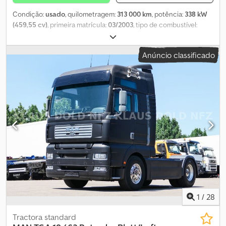
correta • Falamos muitos idiomas • Entendemos nossos clientes •
Assistência na importação e transporte • Placas (de exportação)
Condição:
usado
, quilometragem:
313 000 km
, potência:
338 kW
emitidas rapidamente • Serviços técnicos especializados • A
(459,55 cv)
, primeira matrícula:
03/2003
, tipo de combustível:
segurança da 'qualidade reconhecível' • E muito mais... Visite
diesel
, peso total:
30 000 kg
, travões:
retardador
, cor:
preto
, tipo
nosso site para ofertas especiais e todo o estoque: Leasing pela
de engrenagem:
automático
, comprimento do espaço de carga:
Anúncio classificado
Kleyn Trucks é possível na maioria dos países europeus! Calcule
9 380 mm
, largura do espaço de carga:
2 480 mm
, altura do
rapidamente sua taxa de leasing e envie um pedido pelo nosso
espaço de carga:
3 300 mm
, Equipamento:
ABS, aquecedor
site. Solicite diretamente nosso pacote de garantia europeia.
estacionário, ar condicionado, plataforma elevatória traseira,
programa eletrónico de estabilidade (ESP)
, MAN TGA 18.463
com Retardador, Caixa de Refrigeração e Transmissão Automática
Para informações: 0726565 Dodpfx Ajzlvgnsnmjck * Estado: Muito
bom * Potência: 338 kW / 463 CV * Cilindrada: 12.816 ccm *
Retardador * ABS * ASR * ESP * Bloqueio do diferencial do eixo
traseiro * Espelhos exteriores e espelhos de grande angular com
ajuste e aquecimento elétricos * Prateleira acima do condutor /
central / passageiro * Buzinas a ar no teto da cabine * Teto de
abrir elétrico * 2 camas * Aquecedor auxiliar * Ar condicionado
automático * Caixa de refrigeração retrátil sob a cama * Banco
de condutor com suspensão pneumática para maior conforto *
1
/
28
Protetor solar elétrico * Protetor solar exterior transparente *
Faróis de nevoeiro * Elevadores de vidros elétricos Pneus: Eixo
Tractora standard
dianteiro: 385 / 65 R22.5 35% com suspensão por molas Eixo