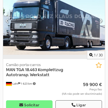
plataforma: 188 x 241 cm, APENAS 508 MIL KM / ELEVADOR
spoiler
, Eixo dianteiro: dimensão do pneu: 385/65R22.5; suspensão:
TRASEIRO / CAMINHÃO HOLANDÊS, Roda sobressalente, Perfil da
suspensão por molas de lâmina Eixo traseiro: dimensão do pneu:
roda sobressalente: 13% Transmissão Caixa: ZF, 12 marchas,
315/80R22.5; pneus duplos; suspensão: suspensão pneumática
automática Configuração dos eixos Medida pneu: 315/70R22,5
Tração: rodas Número de cilindros: 6 Peso bruto total: 18.000 kg
Freios: freio a disco Dcedoxwkbkspfx Anmjk Suspensão:
Marca do motor: MAN = Opções e acessórios adicionais =
suspensão pneumática Eixo 1: direcional; perfil do pneu esquerdo:
Dcedpfjzlqdnox Anmok - Spoiler de teto - Sistema hidráulico de
13 mm; perfil do pneu direito: 15 mm Eixo 2: duplo; perfil do pneu
basculamento - Tomada de força (TDF)
esquerdo interno: 10 mm; esquerdo externo: 11 mm; direito
interno: 10 mm; direito externo: 11 mm Pesos Peso vazio: 8.610 kg
Carga útil: 9.390 kg Peso bruto total: 18.000 kg Funcional
Plataforma elevatória: B.A.R. Cargo Lift, rampa rebatível inferior,
1
/
30
1.500 kg Altura da plataforma de carga: 119 cm Estado Estado
técnico: bom Estado visual: bom Danos: nenhum Número de
Camião porta-carros
chaves: 1 Identificação Placa: BZ-PX-81 A Kleyn Trucks é uma das
MAN
TGA 18.463 Komplettzug
maiores empresas independentes do mundo no comércio de
Autotransp. Werkstatt
veículos usados. Aqui você pode escolher de um estoque
59 900 €
constantemente renovado de 1.200 caminhões usados, cavalos
Lahr
1 623 km
mecânicos e reboques. Nosso portfólio cobre todas as marcas
Preço fixo
europeias, anos de fabricação e faixas de preço. Por que comprar
(IVA não pode ser discriminado)
na Kleyn Trucks? Simples! • Amplo estoque, em constante
mudança • Qualidade reconhecível • Bom preço • Negociação
Solicitar
Ligar