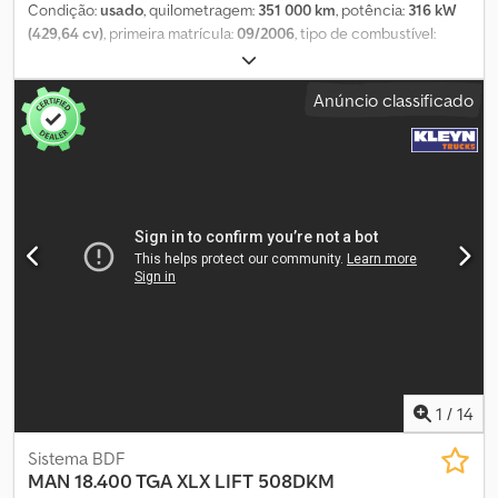
A nossa oferta e serviço para si: * Garantia até 24 meses, mediante
Condição:
usado
, quilometragem:
351 000 km
, potência:
316 kW
um custo adicional * Inspeção técnica (TÜV) pode ser realizada,
(429,64 cv)
, primeira matrícula:
09/2006
, tipo de combustível:
mediante solicitação * Entrega em toda a Alemanha, mediante
diesel
, peso total:
18 000 kg
, configuração de eixo:
2 eixos
,
um custo adicional * Vídeos/fotografias podem ser enviados por
travões:
retardador
, cor:
vermelho
, tipo de engrenagem:
Anúncio classificado
e-mail ou WhatsApp * Possibilidade de registo connosco
mecânico
, classe de emissão:
Euro 4
, largura total:
2 550 mm
,
(matrícula alfandegária, matrícula curta amarela, etc.) * Também
altura total:
3 900 mm
, Equipamento:
ABS, aquecedor
oferecemos a possibilidade de aceitar o seu veículo usado como
estacionário, ar condicionado, filtro de partículas, grua,
parte do pagamento ou comprá-lo. * Se quiser adicionar algum
programa eletrónico de estabilidade (ESP), tração integral
,
equipamento ou extras ao veículo, não é um problema. * Recolha
Bem-vindo à página da DreamCars Essen. Neste anúncio,
gratuita na estação de comboios, num raio de 20-30 km. Horário
oferecemos um MAN TGA 4X4 18.430 como MAXI
de funcionamento: De segunda a sexta: 10:00 – 18:00 Sábado: 11:00
PRITSCHE/GUINDASTE PALFINGER. * Primeiro registo: 09/2006 *
– 17:00 Visite-nos no nosso site: Alterações, erros e vendas
351.000 km – quilometragem original * Inspeção técnica
intermediárias reservadas.
(TÜV/HU/AU) – NOVA, mediante solicitação * 316 kW * Versão
L5/H3 * Primeiro proprietário * Caixa de velocidades manual *
Euro 4 * Diesel Equipamento: * Tacógrafo * Ar condicionado *
Engate de reboque Bockinger * Aquecedor de estacionamento
* Bomba de alta pressão * Tração 4X4 * GUINDASTE PALFINGER
PK15002 COM CONTROLO REMOTO * Guindaste de 15 metros *
1
/
14
Pneus duplos * Cor: preto * 2 lugares à frente Dimensões e peso
do veículo: * Peso total: 18.000 kg * Peso em vazio: 13.100 kg *
Sistema BDF
Carga útil: 4900 kg * Comprimento total: 8650 mm * Largura total:
MAN
18.400 TGA XLX LIFT 508DKM