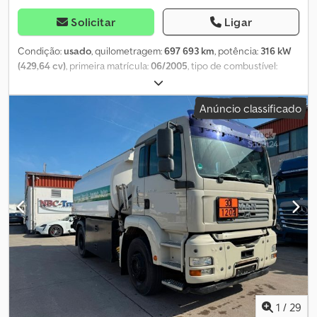
Solicitar
Ligar
Condição:
usado
, quilometragem:
697 693 km
, potência:
316 kW
(429,64 cv)
, primeira matrícula:
06/2005
, tipo de combustível:
diesel
, tamanho do pneu:
315/80R22.5
, estado dos pneus:
25
percentagem
, configuração de eixo:
4x2
, distância entre eixos:
Anúncio classificado
3 700 mm
, combustível:
diesel
, tipo de engrenagem:
mecânico
,
número de velocidades:
16
, classe de emissão:
Euro 3
, suspensão:
aço-ar
, comprimento total:
6 000 mm
, altura total:
3 900 mm
, Ano
de fabrico:
2005
, Equipamento:
ar condicionado
, = Outras
opções e acessórios = - Tacógrafo digital - Rádio/leitor de CD =
Observações = em excelente estado = Mais informações =
Dimensão dos pneus: 315/80R22.5 Profundidade do piso dos
pneus: 25% Dcedpfezq I D Ajx Anmjk Eixo dianteiro: Direcionável;
Suspensão: Suspensão por molas de lâmina Eixo traseiro:
Suspensão: Suspensão pneumática Peso em vazio: 6.900 kg
Carga útil: 12.100 kg Peso bruto total: 19.000 kg Altura da quinta
roda: 1,2 m = Informações da empresa = Em caso de dúvidas,
indique sempre o número de referência do armazém (8 dígitos).
Na Smz Smeets & Zonen: - Atuamos no mercado desde 1976, com
1
/
29