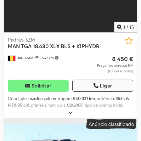
(aparelho de controle) - Fixo - Lâmpada halógena - Teto alto -
Plataforma elevatória - Manual - Rádio/toca-fitas - Tecido Número
de eixos: 2, Configuração: 4x2, Capacidade útil: 9.390 kg, Tara:
8.610 kg, Peso bruto: 18.000 kg, Capacidade total do tanque: 440
1
/
15
litros, Engate de reboque, Carga do reboque sem freio: 750 kg,
Carga reboque eixo central com freio: 13.000 kg, Diâmetro do
Padrão-SZM
pino mestre: 40 DIN, Altura do chassi: 94 cm, Quinta roda: fixa,
MAN
TGA 18.480 XLX BLS + KIPHYDR.
Número de bloqueios: 1, Tipo de suspensão: full-air (ar total), Tipo
8 450 €
HANDZAME
1 562 km
de cabine: teto alto, Piloto automático, Cronotacógrafo (aparelho
de controle), Tacógrafo digital, Ar condicionado, Aquecimento de
Preço fixo acresce IVA
(10 224 € bruto)
estacionamento, Vidros elétricos, Espelhos elétricos, Rádio/toca-
fitas, Cor: branco, Espelhos aquecidos, Tipo de iluminação:
lâmpada halógena, Potência do motor: 294 kW (394 HP),
Solicitar
Ligar
Combustível: Diesel, Euro: 5, Tipo de transmissão: AS-Tronic, Caixa
de câmbio: ZF, Marchas: 12, Direção assistida, ABS, ASR, Bateria de
Condição:
usado
, quilometragem:
640 031 km
, potência:
353 kW
arranque, Sentido de rotação: 1x20, Comprimento do sistema: 80
(479,95 cv)
, primeira matrícula:
02/2007
, tipo de combustível:
cm, Fechamento central, Lugares: 2, Disposição dos bancos: 1+1,
diesel
, tamanho do pneu:
385/65R22.5
, configuração de eixo:
4x2
,
Revestimento dos bancos: tecido, Ajuste dos bancos: manual,
distância entre eixos:
3 600 mm
, combustível:
diesel
, cor:
Anúncio classificado
Plataforma elevatória, Tipo de plataforma: plataforma rebatível,
vermelho
, tipo de engrenagem:
automático
, classe de emissão:
Capacidade da plataforma: 1.500 kg, Fabricante plataforma: B.A.R.
Euro 4
, suspensão:
aço-ar
, Ano de fabrico:
2007
, Equipamento:
ar
Cargo Lift, Material da plataforma: alumínio, Tamanho da
condicionado, frigorífico, regulação eléctrica dos vidros,