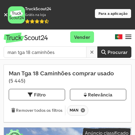
TruckScout24
Para a aplicação
Grátis na loja
Vender
Procurar
Man Tga 18 Caminhões comprar usado
(5 445)
Filtro
Relevância
MAN
Remover todos os filtros
Anúncio classificado