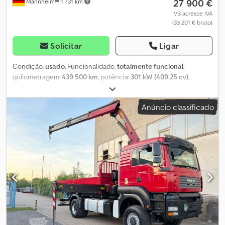
27 900 €
Mannheim
1 731 km
VB acresce IVA
(33 201 € bruto)
Solicitar
Ligar
Condição:
usado
, Funcionalidade:
totalmente funcional
,
quilometragem:
439 500 km
, potência:
301 kW (409,25 cv)
,
primeira matrícula:
06/2003
, peso em vazio:
9 600 kg
, peso total:
18 000 kg
, tipo de engrenagem:
mecânico
, suspensão:
aço
, Ano
Anúncio classificado
de fabrico:
2003
, Equipamento:
ar condicionado, retardador
,
MAN TGA 18.410, camião basculante com guindaste Palfinger PK
9501 e pinça para pedras, retardador, ar condicionado, suspensão
por molas de lâmina, caixa de velocidades manual. Dcjdpozpwkisfx
Anmjk