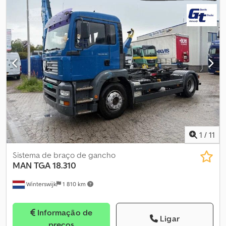
espaço de carga:
7 m³
, Ano de fabrico:
2007
, Equipamento:
ABS,
ar condicionado
, Número interno do veículo: G300299 Disponível
imediatamente no nosso parque em Kaufungen. Mais
informações em: ? Luis Lucena ? Viktoria Sologubova MAN TGA
18.360 4x2 BL Limpador de Condutas de Alta Pressão ASSMANN
DA22 | 6.500 Litros | Euro 4 À venda, um MAN TGA 18.360 4x2 BL
usado, um limpador de condutas de alta pressão com
superestrutura ASSMANN DA22, fabricado em 2007. O veículo é
concebido como uma máquina de trabalho autopropulsionada e
possui uma potente bomba de alta pressão URACA, sistema
hidráulico para camiões-cisterna e ar condicionado. A bomba de
alta pressão tem apenas 1.117 horas de funcionamento.
Especificações técnicas do veículo: * Fabricante/Modelo: MAN
1
/
11
TGA 18.360 4x2 BL * Tipo de veículo: Camião de sucção e
pressão/limpador de condutas de alta pressão * Versão: Máquina
Sistema de braço de gancho
de trabalho autopropulsionada * Primeira matrícula: 28.03.2007 *
MAN
TGA 18.310
Ano de fabrico: 2007 * Quilometragem: 107.492 km * Horas de
Winterswijk
1 810 km
funcionamento da bomba de alta pressão: 1.117 horas * Potência:
265 kW (360 cv) * Cilindrada: 10.518 cm³ * Cilindros: 8 *
Combustível: Diesel * Transmissão: Manual * Norma de emissões:
Informação de
Euro 4 * Autocolante ambiental: 4 (Verde) Dcjdjzpcxxopfx Anmek
Ligar
preços