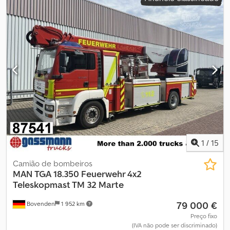
novo * Interior feito por um carpinteiro, concluído em 04/2025 *
diurna
, tipo de engrenagem:
automático
, classe de emissão:
Euro
Tudo documentado com fotos e faturas * Pneus novos, dianteiros
3
, suspensão:
aço
, número de lugares:
2
, Equipamento:
ABS,
385, traseiros duplos 315 * Nos últimos 3 anos, utilizado apenas
aquecedor estacionário, bloqueio do diferencial, cabina, faróis
500 km (comprovado) ----Autocaravana de expedição sobre um
de nevoeiro, hidráulica
, Localização do veículo: Bovenden.
MAN TGA 18.440 4x4? Pronta para viajar e com total autonomia.
Equipado com: espelhos elétricos, espelhos aquecidos, vidros
Autocaravana de expedição robusta com tração integral,
elétricos (lado esquerdo e direito), ABS (sistema antibloqueio),
baseada no comprovado MAN TGA 18.440 4x4. Revisão técnica
transmissão automática, bloqueio do diferencial, faróis de
completa, acabamento de alta qualidade e pronta para grandes
nevoeiro, suspensão por molas de lâmina, sistema de apoio
viagens longe da civilização. Este veículo combina extrema
hidráulico de 4 pontos, autocolante ambiental verde. Distância
capacidade off-road com conforto habitacional real e tecnologia
entre eixos: 5100 mm. Superestrutura: superestrutura de mastro
de autonomia de última geração. Ideal para viagens de longa
telescópico Marte TM32 com plataforma, aproximadamente 1.094
duração, viagens off-road (overlanding), viagens ao redor do
horas de operação. Plataforma de resgate telescópica TRB MX-
mundo ou expedições exigentes. Dados do veículo Tipo de
32, altura máxima de trabalho de 32 m, alcance horizontal de 20 m,
1
/
15
veículo: MAN TGA 18.440 4x4 Ano de fabricação: 2008
alcance em nível inferior de 8 m, braço da plataforma telescópico,
Quilometragem: 451.000 km Motor: MAN D20, 440 cv, Euro 4 - sem
plataforma de resgate com capacidade de carga de 360 kg,
Camião de bombeiros
AdBlue Tração: Tração integral permanente, diferenciais
monitor de combate a incêndios Unifire Force 50 montado
MAN
TGA 18.350 Feuerwehr 4x2
longitudinais e transversais blocáveis, caixa redutora Suspensão:
permanentemente com capacidade máxima de 2.000 l/min,
Teleskopmast TM 32 Marte
Molas/Ar Peso bruto admissível: 18.000 kg (possibilidade de
abastecimento de água para combate a incêndios na plataforma,
79 000 €
redução de peso) Registro: Autocaravana Inspeção técnica (TÜV
Bovenden
1 952 km
monitor de 2000 l/min, cabine no mastro telescópico. Dcjdsvhm
/ HU): 04/2026 Ar condicionado: Cabine -> Motor MAN
Daspfx Anmek A venda a empresas ou para exportação é
Preço fixo
extremamente durável – percorrer até 1.000.000 km não é
(IVA não pode ser discriminado)
efetuada com a adição de 19% de IVA! AS INFORMAÇÕES SOBRE