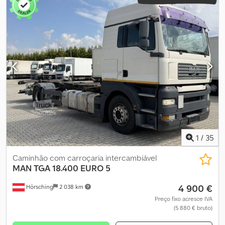
1
/
35
Caminhão com carroçaria intercambiável
MAN
TGA 18.400 EURO 5
4 900 €
Hörsching
2 038 km
Preço fixo acresce IVA
(5 880 € bruto)