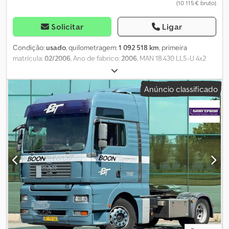
(10 115 € bruto)
Solicitar
Ligar
Condição:
usado
, quilometragem:
1 092 518 km
, primeira
matrícula:
02/2006
, Ano de fabrico:
2006
, MAN 18.430 LLS-U 4x2
XXL MEGA/LOW - Cavalo mecânico com Intarder, 2x Tanques •
Cabina XXL para transporte de longa distância • Norma de
Anúncio classificado
emissão: EURO 4 Dcedpox Nc Ipjfx Anmjk • Potência: 316 kW / 430
cv • Cilindrada: 10.518 cm³ • ABS – desligável • Retarder/Intarder •
Spoiler • Para-sol • Faróis de neblina • Ar-condicionado
automático • Aquecimento estacionário • Caixa de velocidades
automática • Assistente de arranque em subida • Bloqueio do
diferencial • Sistema de elevação/descida • Banco aquecido •
Escotilha de teto • 2x cama/beliche • Volante multifuncional •
Frigorífico • Fecho centralizado • Rádio CD • 2x tanques • Peso
bruto total: 18.000 kg • Peso vazio: 7.950 kg • Distância entre eixos:
3.600 mm • Travões de disco • Suspensão dianteira/traseira: ar/ar •
Pneus dianteiros/traseiros: 355/50 R22.5 / 295/60 R22.5 •
Profundidade do piso dos pneus: 6/6 /6/7/4/4 mm - Inspeção
técnica/AU: nova! - Veículo alemão! Reservamo-nos o direito de