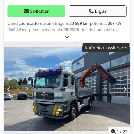
incomum. Estrutura e Conforto Habitacional Cabine habitacional:
OS ACESSÓRIOS SÃO APENAS INDICATIVAS, sujeitas a alterações,
Estrutura de expedição de alta qualidade Teto e piso: Sanduíche
venda prévia e erros!
Solicitar
Ligar
de 100 mm Paredes: Sanduíche de 80 mm Interior: Trabalho de
carpinteiro, concluído Área de dormir: Cama fixa com porta
Condição:
usado
, quilometragem:
20 589 km
, potência:
257 kW
separada Sala de jantar: Dinette Cozinha: Fogão por indução
(349,42 cv)
, primeira matrícula:
09/2006
, tipo de combustível:
Muito espaço de armazenamento Banheiro: Chuveiro, sanitário
diesel
, peso em vazio:
17 650 kg
, peso máximo de carga:
350 kg
,
seco Adequada para uso durante todo o ano, silenciosa, estável e
peso total:
18 000 kg
, configuração de eixo:
4x2
, distância entre
Anúncio classificado
totalmente adequada para uso off-road. Autonomia e Tecnologia
eixos:
5 100 mm
, cor:
vermelho
, cabina do condutor:
cabina
(tudo novo em 2024) Painel solar: 4 × 440 Wp Baterias: 2 × 24 V /
diurna
, tipo de engrenagem:
automático
, classe de emissão:
Euro
200 Ah de lítio S
3
, suspensão:
aço
, número de lugares:
2
, Equipamento:
ABS,
aquecedor estacionário, bloqueio do diferencial, cabina, faróis
de nevoeiro, hidráulica
, Localização do veículo: Bovenden, placa
da casa, espelhos elétricos, espelhos com aquecimento, vidros
elétricos à esquerda, vidros elétricos à direita, ABS (sistema
antibloqueio), transmissão automática, bloqueio do diferencial,
faróis de neblina, suspensão de feixe de molas, estabilização
hidráulica em 4 pontos, selo ambiental verde. Dsdpfxevhm A Ae
Anmock Distância entre eixos: 5100 mm. Estrutura: Mastro
telescópico Marte TM32 com cesto, aprox. 1.095 horas de
operação. Plataforma de resgate telescópica TRB MX-32, altura
máxima de trabalho de 32m, alcance horizontal de 20m, alcance
1
/
23