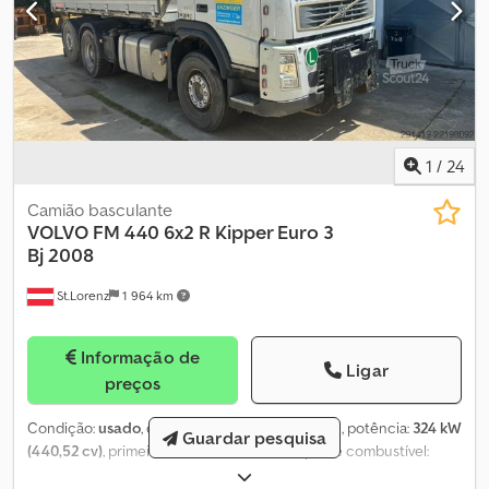
1
/
24
Camião basculante
VOLVO
FM 440 6x2 R Kipper Euro 3
Bj 2008
St.Lorenz
1 964 km
Informação de
Ligar
preços
Condição:
usado
, quilometragem:
1 948 826 km
, potência:
324 kW
Guardar pesquisa
(440,52 cv)
, primeira matrícula:
04/2008
, tipo de combustível:
diesel
, peso total:
26 000 kg
, configuração de eixo:
3 eixos
, cor: