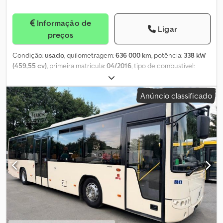
Informação de
Ligar
preços
Condição:
usado
, quilometragem:
636 000 km
, potência:
338 kW
(459,55 cv)
, primeira matrícula:
04/2016
, tipo de combustível:
diesel
, peso total:
40 000 kg
, configuração de eixo:
3 eixos
, cor:
branco
, tipo de engrenagem:
automático
, classe de emissão:
Anúncio classificado
Euro 6
, comprimento total:
13 600 mm
, altura total:
4 000 mm
,
comprimento do espaço de carga:
13 600 mm
, largura do espaço
de carga:
2 400 mm
, Ano de fabrico:
2016
, Volvo FH 460 Euro 6
2016 + Semirreboque Finkl de 3 andares com teto elevatório
2009 * Ar condicionado de estacionamento * Defletor de teto
completo * Transmissão I-Shift * Aquecimento de
estacionamento * Ar condicionado de estacionamento *
Compartimentos de armazenamento laterais * Piloto automático
adaptativo * Assistente de travagem de emergência * Assistente
de manutenção de faixa * Assistente de curva * Bloqueio do
diferencial * Sistema de navegação * Retardador/intardador
Cedoziha Uopfx Amaorf * 2 camas * Bancos em couro * Bancos
aquecidos * Pneus com 50% de vida útil Semirreboque Finkl para