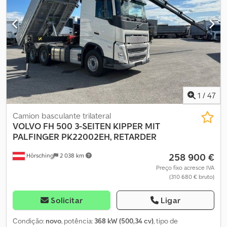
proprietário * Caixa automática ZF * Retarder * Prateleira para
bagagens * Cruise control * Indicador Mobitec LED de destinos à
frente, atrás, lateral * Aquecimento independente Webasto *
Espelhos exteriores elétricos e aquecidos * 44 lugares sentados
Crjdjzhhziepfx Amaof * 41 lugares em pé * Pneus dianteiros aprox.
40% * Pneus traseiros aprox. 50% Disponíveis 3 unidades: 595.804
| 628.633 | 706.899 km Veículos de garagem bem conservados de
operador alemão. Inspeção válida até 05/27 Sujeito a alterações e
erros.
1
/
47
Camion basculante trilateral
VOLVO
FH 500 3-SEITEN KIPPER MIT
PALFINGER PK22002EH, RETARDER
258 900 €
Hörsching
2 038 km
Preço fixo acresce IVA
(310 680 € bruto)
Solicitar
Ligar
Condição:
novo
, potência:
368 kW (500,34 cv)
, tipo de