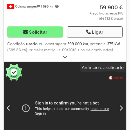
59 900 €
Othmarsingen
1 596 km
Preço fixo acresce IVA
(64 752 € bruto)
Solicitar
Ligar
Condição:
usado
, quilometragem:
399 000 km
, potência:
375 kW
(509,86 cv)
, primeira matrícula:
09/2018
, tipo de combustível:
diesel
, peso total:
18 000 kg
, tipo de engrenagem:
automático
,
classe de emissão:
Euro 6
, comprimento do espaço de carga:
Anúncio classificado
7 300 mm
, largura do espaço de carga:
2 480 mm
, altura do
espaço de carga:
3 000 mm
, Equipamento:
filtro de partículas,
plataforma elevatória traseira
, Plataforma elevatória: ----- VEB+-
Ar condicionado- Suspensão pneumática total- Engate de
reboqueSuspensão: Credpjxq Sw Hsfx Amaef Suspensão
pneumática