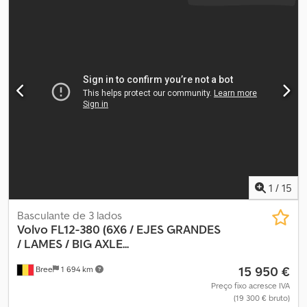
1
/
15
Basculante de 3 lados
Volvo
FL12-380 (6X6 / EJES GRANDES
/ LAMES / BIG AXLE...
15 950 €
Bree
1 694 km
Preço fixo acresce IVA
(19 300 € bruto)