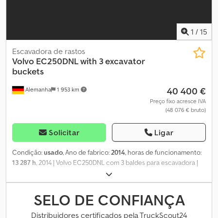
1
/
15
Escavadora de rastos
Volvo
EC250DNL with 3 excavator
buckets
40 400 €
Alemanha
1 953 km
Preço fixo acresce IVA
(48 076 € bruto)
Solicitar
Ligar
Condição:
usado
, Ano de fabrico:
2014
, horas de funcionamento:
13 287 h
, 2014 | Volvo EC250DNL com 3 baldes para escavadora |
Escavadora de rastos usada | 13.287 horas 📍 Localização:
Alemanha 🚛 Entrega disponível no seu destino – Utilize a nossa
calculadora de transporte para estimar os custos de envio!
SELO DE CONFIANÇA
Codpjyq Nhdsfx Amaorf 💰 Compre já por EUR 40.400 ou faça uma
oferta. Pagamento na entrega disponível por uma taxa acessível
Distribuidores certificados pela TruckScout24