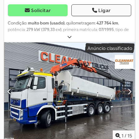
Solicitar
Ligar
Condição:
muito bom (usado)
, quilometragem:
427 764 km
,
potência:
279 kW (379,33 cv)
, primeira matrícula:
07/1995
, tipo de
combustível:
diesel
, estado dos pneus:
50 percentagem
,
configuração de eixo:
6x6
, combustível:
diesel
, travões:
travão de
Anúncio classificado
motor
, cor:
outro
, cabina do condutor:
cabina diurna
, tipo de
engrenagem:
mecânico
, classe de emissão:
euro2
, suspensão:
aço
, comprimento total:
7 500 mm
, largura total:
2 500 mm
, altura
total:
3 500 mm
, Ano de fabrico:
1995
, Equipamento:
ABS,
bloqueio do diferencial
, = Outras opções e acessórios = - 1
depósito de combustível - Apoio de braço - Eixos reforçados -
Suspensão traseira: com molas de lâmina - Sistema hidráulico -
Sistema hidráulico de basculamento - Redutor nas rodas Csdpfx
Amszph Tbsaorf - Teto aberto - Cabine diurna - Suspensão
dianteira: com molas de lâmina - Tomada de força = Informações
adicionais = Desenho dos pneus: 50% Travões: travões de tambor
Suspensão: suspensão com molas de lâmina Eixo dianteiro:
diferencial autoblocante; com direção Eixo traseiro 1: pneus
duplos Eixo traseiro 2: pneus duplos; diferencial autoblocante
1
/
15