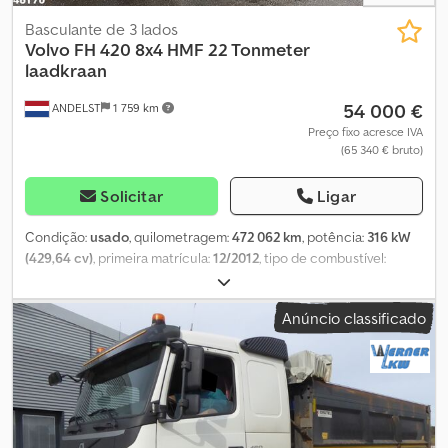
Estado técnico: muito bom Estado estético: muito bom
Basculante de 3 lados
Volvo
FH 420 8x4 HMF 22 Tonmeter
laadkraan
54 000 €
ANDELST
1 759 km
Preço fixo acresce IVA
(65 340 € bruto)
Solicitar
Ligar
Condição:
usado
, quilometragem:
472 062 km
, potência:
316 kW
(429,64 cv)
, primeira matrícula:
12/2012
, tipo de combustível:
diesel
, tamanho do pneu:
385/65 22.5
, configuração de eixo:
8x4
,
distância entre eixos:
4 300 mm
, combustível:
diesel
, cabina do
Anúncio classificado
condutor:
cabina diurna
, tipo de engrenagem:
automático
,
classe de emissão:
Euro 5
, suspensão:
aço-ar
, número de lugares:
2
, comprimento total:
10 100 mm
, largura total:
2 550 mm
, altura
total:
3 900 mm
, carga admissível no eixo (eixo 1):
9 000 kg
, carga
máxima permitida por eixo (eixo 2):
9 500 kg
, carga máxima
admissível no eixo (eixo 3):
9 500 kg
, comprimento do espaço de
carga:
6 800 mm
, largura do espaço de carga:
2 450 mm
, altura