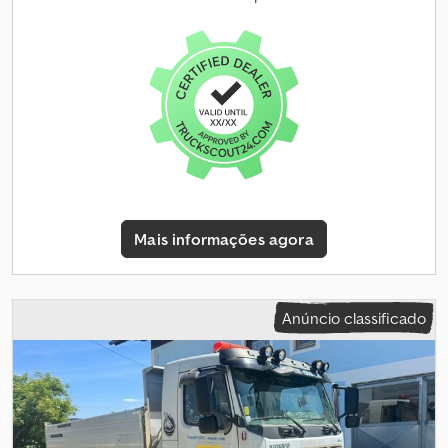
(sujeito a aprovação)* 👷‍♂️ Inspecionado por um perito
independente 65 pontos de inspeção – 51 aprovados ✅ 10
imperfeições ℹ️ 3 problemas ⚠️ 📌 Comentário do inspetor: UVV
07/26, coroa de rotação nova, giro central novo, cilindro do braço
novo, radiador auxiliar do motor substituído, todas as mangueiras
principais de água do motor substituídas, mangueiras do sistema
de refrigeração, duas vezes tensores de lagarta novos, duas vezes
rodas motrizes novas, duas vezes bateria nova, vaso de expansão
novo, dentes dos baldes trocados, todos os fundos dos baldes
soldados, novo software instalado, cortadores do balde de valas
substituídos, óleo e filtros substituídos regularmente. 📄 Quer ver
Mais informações agora
a inspeção completa, fotos extra ou um vídeo? Dica: A referência
"40205 Equippo" é frequentemente utilizada ao procurar mais
detalhes online. 💡 Por que esta máquina e o nosso serviço se
destacam: ✔ Inspeção rigorosa por profissionais ✔ Entrega direta
Anúncio classificado
ao local de trabalho disponível ✔ Garantia de devolução do
dinheiro ✔ Opções de pagamento seguras e flexíveis 🔄 A
considerar outras opções de equipamento? Oferecemos
ferramentas e recursos úteis para todos os proprietários e
operadores de equipamentos – facilmente acessíveis na nossa
plataforma.