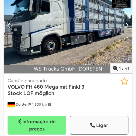
elétrico * Registo: 01-2020 * Caixa automática * VEB (Travão de
motor Volvo) * 1 cama * SUSPENSÃO DE MOLAS / AR * Reboque
frigorífico Schmitz Carrier ICELAND * Registo: 11-2019 *
Refrigeração totalmente elétrica * 3 compartimentos * Mais fotos
e vídeos por Whatsapp * Informações sem garantia. Venda sujeita
a alteração. Crsdpfjy Ikmwox Amajf
1
/
41
Camião para gado
VOLVO
FH 460 Mega mit Finkl 3
Stock LOF möglich
Dorsten
1 800 km
Informação de
Ligar
preços