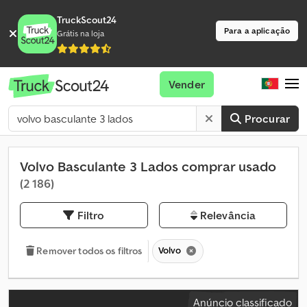
TruckScout24
Para a aplicação
Grátis na loja
Vender
Procurar
Volvo Basculante 3 Lados comprar usado
(2 186)
Filtro
Relevância
Volvo
Remover todos os filtros
Anúncio classificado