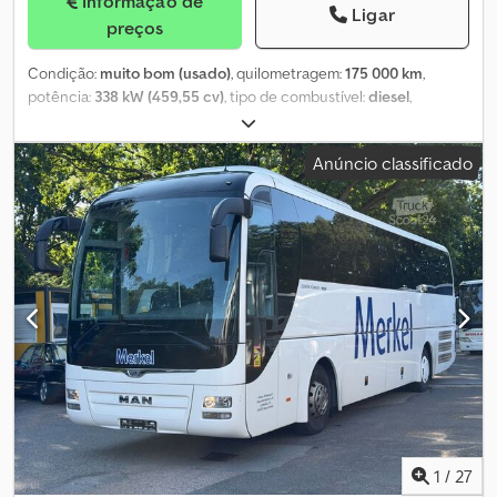
Informação de
Ligar
preços
Condição:
muito bom (usado)
, quilometragem:
175 000 km
,
potência:
338 kW (459,55 cv)
, tipo de combustível:
diesel
,
configuração de eixo:
6x4
, combustível:
diesel
, travões:
travão de
motor
, cabina do condutor:
cabina diurna
, tipo de engrenagem:
Anúncio classificado
automático
, número de velocidades:
12
, classe de emissão:
Euro
6
, suspensão:
aço
, Ano de fabrico:
2019
, Equipamento:
ABS,
Bluetooth, ar condicionado, ar condicionado de
estacionamento, fecho centralizado
, = Outras opções e
acessórios = - Controlo por 2 pedais - Espelhos aquecidos -
Suspensão por molas de lâmina - Servo-freio - Bancos com
suspensão pneumática - Rádio/leitor de CD - Farol rotativo -
Câmara de marcha-atrás - Proteção solar - Iluminação de xenônio
- Lubrificação centralizada = Notas = 6x4 Euro 6 Suspensão por
molas de lâmina Caixa automática de 12 velocidades Apenas
175.000 km I.C.M. Reboque betoneira de 2 eixos De Buf 12 m³ Eixos
BPW Homologação belga Em muito bom estado! Pronto para uso
imediato = Mais informações = Informações gerais Ano de
fabricação: 2019 Material utilizável: Betão Transmissão
1
/
27
Dkjdsztayhspfx Ap Hor Caixa de velocidades: ZF, 12 velocidades,