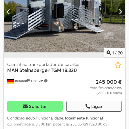
cilindros: 4 Cilindrada do motor: 4.580 cc Peso em vazio: 7.160 kg
Carga útil: 4.830 kg Peso bruto total admissível (zGG): 11.990 kg
Altura da plataforma de carga: 80 cm Inspeção técnica (APK):
válida até 01/2027 = Informações da empresa = olá
1
/
20
Caminhão transportador de cavalos
MAN Steinsberger
TGM 18.320
245 000 €
Bendorf
1 741 km
Preço fixo acresce IVA
(291 550 € bruto)
Solicitar
Ligar
Condição:
novo
, Funcionalidade:
totalmente funcional
,
quilometragem:
3 500 km
, potência:
235,36 kW (320,00 cv)
,