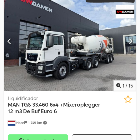
1
/
15
Liquidificador
MAN
TGS 33.460 6x4 +Mixeroplegger
12 m3 De Buf Euro 6
Haps
1 749 km