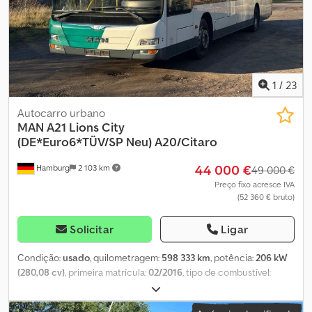
de transporte do veículo, mediante solicitação. Visite a nossa
página no Facebook.
1
/
23
Autocarro urbano
MAN
A21 Lions City
(DE*Euro6*TÜV/SP Neu) A20/Citaro
44 000 €
Hamburg
2 103 km
49 000 €
Preço fixo acresce IVA
(52 360 € bruto)
Solicitar
Ligar
Condição:
usado
, quilometragem:
598 333 km
, potência:
206 kW
(280,08 cv)
, primeira matrícula:
02/2016
, tipo de combustível:
diesel
, número de lugares:
30
, tipo de engrenagem:
automático
,
próxima inspeção (TÜV):
12/2026
, classe de emissão:
Euro 6
, cor: