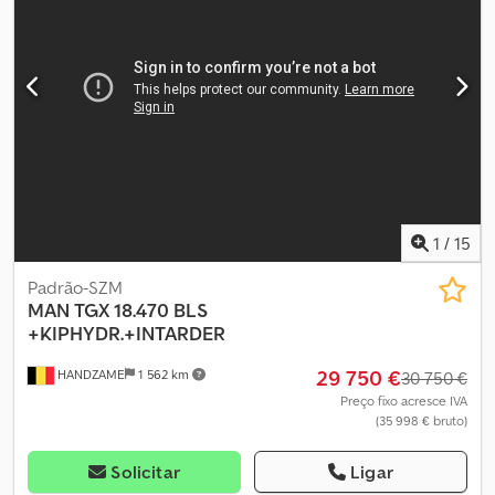
frigorífico, regulação eléctrica dos vidros, spoiler
, Eixo dianteiro:
Medida dos pneus: 385/55R22,5; Suspensão: feixe de molas Eixo
traseiro: Medida dos pneus: 315/70R22,5; Rodado duplo;
Suspensão: pneumática Tração: roda Dedpfx Aszguyisp Hjkr
Número de cilindros: 6 PBT: 18.000 kg Tipo de motor: MAN D 2676
LF79 = Outras opções e acessórios = - Defletor de teto - PTO
(tomada de força)
1
/
15
Padrão-SZM
MAN
TGX 18.470 BLS
+KIPHYDR.+INTARDER
29 750 €
HANDZAME
1 562 km
30 750 €
Preço fixo acresce IVA
(35 998 € bruto)
Solicitar
Ligar