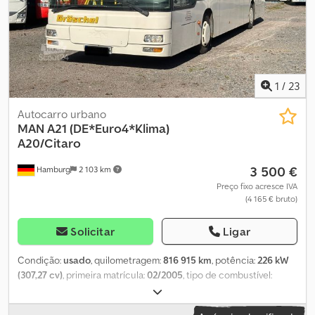
1
/
23
Autocarro urbano
MAN
A21 (DE*Euro4*Klima)
A20/Citaro
3 500 €
Hamburg
2 103 km
Preço fixo acresce IVA
(4 165 € bruto)
Solicitar
Ligar
Condição:
usado
, quilometragem:
816 915 km
, potência:
226 kW
(307,27 cv)
, primeira matrícula:
02/2005
, tipo de combustível:
diesel
, número de lugares:
35
, tipo de engrenagem:
automático
,
classe de emissão:
Euro 4
, cor:
branco
, travões:
retardador
, Ano