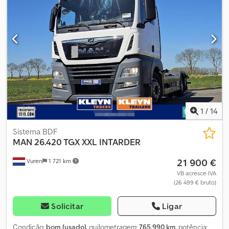
frigorífico, regulação eléctrica dos vidros, spoiler
, Transmissão:
01802610, automática Dodpfjzabn Iox Ap Hskr Dimensão do pneu:
315/70/r22,5 Eixo dianteiro: Suspensão de molas Eixo traseiro:
Rodado duplo; Suspensão pneumática Tração: roda Número de
cilindros: 6 Cilindrada do motor: 12.419 cc Peso bruto total: 18.000
kg Tipo de motor: MAN D2676 LF79 = Outras opções e acessórios
= - Defletor de teto - Tomada de força (PTO) - Rádio -
Lubrificação central
1
/
14
Sistema BDF
MAN
26.420 TGX XXL INTARDER
21 900 €
Vuren
1 721 km
VB acresce IVA
(26 499 € bruto)
Solicitar
Ligar
Condição:
bom (usado)
, quilometragem:
765 990 km
, potência: