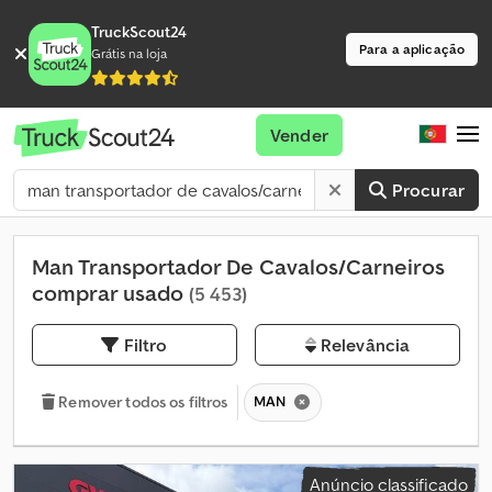
TruckScout24
Para a aplicação
Grátis na loja
Vender
Procurar
Man Transportador De Cavalos/Carneiros
comprar usado
(5 453)
Filtro
Relevância
MAN
Remover todos os filtros
Anúncio classificado