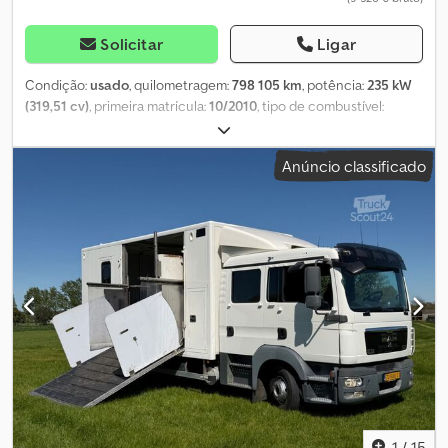
Solicitar
Ligar
Condição:
usado
, quilometragem:
798 105 km
, potência:
235 kW
(319,51 cv)
, primeira matrícula:
10/2010
, tipo de combustível:
diesel
, número de lugares:
41
, tipo de engrenagem:
automático
,
classe de emissão:
Euro 5
, cor:
cinzento
, travões:
retardador
, Ano
Anúncio classificado
de fabrico:
2010
, Equipamento:
ABS, aquecedor estacionário, ar
condicionado, programa eletrónico de estabilidade (ESP)
,
Autocarro Man A21 Lion's City, de primeira mão, veículo alemão, 41
lugares sentados/39 lugares em pé, ar condicionado, transmissão
automática, norma EEV. Dkodpfx Apjxgakto Hjr Aceitamos trocas.
Wulmstorfer Str. 70, DE-21629 Neu Wulmstorf Preço líquido: 8.000
€ Convidamo-lo a verificar pessoalmente o estado visual e
técnico no local. Apoiamo-lo no processo de exportação,
fornecendo os seguintes documentos: certificado original de
dados para homologação no país de destino, declaração do
fornecedor e elaboração dos documentos de exportação, bem
como placas de identificação alfandegárias, se necessário. -Uma
visita e um test drive podem ser agendados a qualquer momento,
inclusive aos fins de semana, mediante consulta telefónica!
1
/
15