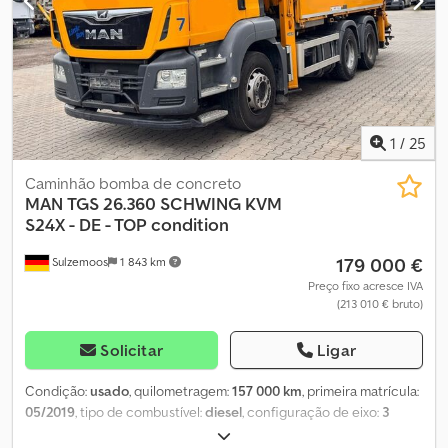
Rmowok Oferecemos apoio na exportação, incluindo certificado
original para homologação no país de destino, declaração do
fornecedor, elaboração dos documentos de exportação e
obtenção de matrícula provisória, caso necessário. -Uma visita e
um test drive podem ser agendados a qualquer momento,
inclusive aos fins de semana, mediante contacto telefónico!
Avaliação de veículo usado e transporte do veículo mediante
1
/
25
solicitação. Visite a nossa página no Facebook.
Caminhão bomba de concreto
MAN
TGS 26.360 SCHWING KVM
S24X - DE - TOP condition
179 000 €
Sulzemoos
1 843 km
Preço fixo acresce IVA
(213 010 € bruto)
Solicitar
Ligar
Condição:
usado
, quilometragem:
157 000 km
, primeira matrícula:
05/2019
, tipo de combustível:
diesel
, configuração de eixo:
3
eixos
, próxima inspeção (TÜV):
05/2026
, classe de emissão:
Euro 6
,