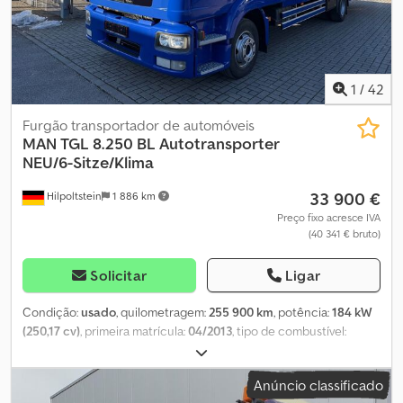
1
/
42
Furgão transportador de automóveis
MAN
TGL 8.250 BL Autotransporter
NEU/6-Sitze/Klima
33 900 €
Hilpoltstein
1 886 km
Preço fixo acresce IVA
(40 341 € bruto)
Solicitar
Ligar
Condição:
usado
, quilometragem:
255 900 km
, potência:
184 kW
(250,17 cv)
, primeira matrícula:
04/2013
, tipo de combustível:
diesel
, peso total:
7 490 kg
, cor:
azul
, tipo de engrenagem:
automático
, classe de emissão:
Euro 5
, número de lugares:
6
,
Anúncio classificado
Equipamento:
ABS, aquecedor estacionário, ar condicionado,