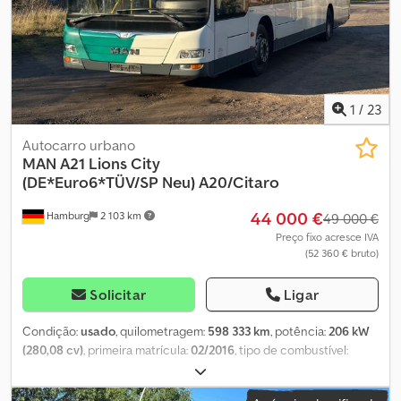
de transporte do veículo, mediante solicitação. Visite a nossa
página no Facebook.
1
/
23
Autocarro urbano
MAN
A21 Lions City
(DE*Euro6*TÜV/SP Neu) A20/Citaro
44 000 €
Hamburg
2 103 km
49 000 €
Preço fixo acresce IVA
(52 360 € bruto)
Solicitar
Ligar
Condição:
usado
, quilometragem:
598 333 km
, potência:
206 kW
(280,08 cv)
, primeira matrícula:
02/2016
, tipo de combustível:
diesel
, número de lugares:
30
, tipo de engrenagem:
automático
,
próxima inspeção (TÜV):
12/2026
, classe de emissão:
Euro 6
, cor: