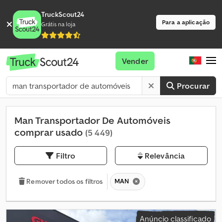
TruckScout24
Para a aplicação
Grátis na loja
Vender
Procurar
Man Transportador De Automóveis
comprar usado
(5 449)
Filtro
Relevância
MAN
Remover todos os filtros
Anúncio classificado