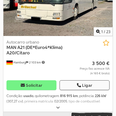
1
/
23
Autocarro urbano
MAN
A21 (DE*Euro4*Klima)
A20/Citaro
3 500 €
Hamburg
2 103 km
Preço fixo acresce IVA
(4 165 € bruto)
Solicitar
Ligar
Condição:
usado
, quilometragem:
816 915 km
, potência:
226 kW
(307,27 cv)
, primeira matrícula:
02/2005
, tipo de combustível:
diesel
, número de lugares:
35
, tipo de engrenagem:
automático
,
classe de emissão:
Euro 4
, cor:
branco
, travões:
retardador
, Ano