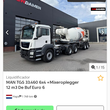
1
/
15
Liquidificador
MAN
TGS 33.460 6x4 +Mixeroplegger
12 m3 De Buf Euro 6
Haps
1 749 km