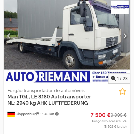
fecho centralizado
, MAN TGL 8.250 BL porta-carros com guincho
e rampas XL ajustáveis !!! NOVA ESTRUTURA DE ALUMÍNIO com
CERTIFICADO VDI e CINTAS !!! Dcedpfx Aeya S Ursiwsk Guincho
com controlo remoto Luzes rotativas e faróis de trabalho com
controlo remoto Cabina LX, ar condicionado, pala solar exterior,
luzes rotativas, engate de reboque com cabeça esférica, buzinas
pneumáticas, EURO 5, 6 lugares, travão motor, cruise control,
volante multifunções, bloqueio do diferencial, rádio CD, ABS, 2x
vidros elétricos, espelhos elétricos. Peso em vazio: 5.033 kg Carga
útil: 2.457 kg
1
/
23
Furgão transportador de automóveis
Man
TGL, LE 8.180 Autotransporter
NL: 2940 kg AHK LUFTFEDERUNG
7 500 €
Cloppenburg
1 946 km
9 999 €
Preço fixo acresce IVA
(8 925 € bruto)