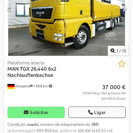
1
/
15
Plataforma aberta
MAN
TGX 26.440 6x2
Nachlauflenkachse
37 000 €
Diespeck
1 868 km
EXW Preço fixo acresce IVA
(44 030 € bruto)
Solicitar
Ligar
Condição:
usado
, número da máquina/veículo:
260
,
quilometragem:
655 850 km
, potência:
324 kW (440,52 cv)
,