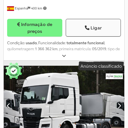
Espanha
400 km
Informação de
Ligar
preços
Condição:
usado
, Funcionalidade:
totalmente funcional
,
quilometragem:
1 366 362 km
, primeira matrícula:
05/2019
, tipo de
combustível:
diesel
, número de lugares:
72
, classe de emissão:
Euro 6
, cor:
azul
, tamanho do pneu:
315/80 R22.5
, Ano de fabrico:
Anúncio classificado
2019
, número da máquina/veículo:
WMARR4ZZ7JC024384
,
Equipamento:
ABS, ar condicionado, casa de banho, controlo
de velocidade de cruzeiro
, Informa-se que os documentos do
veículo são espanhóis. Em caso de venda em Itália, a
nacionalização e o registo ficam a cargo do cliente comprador.
Dedoynmafjpfx Aixeck O veículo está disponível ao preço de
Compra Imediata ou é possível enviar a sua proposta e iniciar uma
negociação.