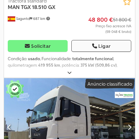
Tractora standard
MAN
TGX 18.510 GX
48 800 €
Sagunto
687 km
51 800 €
Preço fixo acresce IVA
(59 048 € bruto)
Solicitar
Ligar
Condição:
usado
, Funcionalidade:
totalmente funcional
,
quilometragem:
419 955 km
, potência:
375 kW (509,86 cv)
,
primeira matrícula:
01/2023
, tipo de combustível:
diesel
, peso total:
8 088 kg
, configuração de eixo:
4x2
, distância entre eixos:
390
Anúncio classificado
mm
, cor:
branco
, tipo de engrenagem:
automático
, classe de
emissão:
Euro 6
, Ano de fabrico:
2023
, número de cilindros:
6
,
cilindrada:
12 419 cm³
, posição do volante:
esquerdo
,
Equipamento:
direção assistida, histórico completo de
manutenção
, Características MAN EfficientCruise 3 Grande
capacidade da cabine com teto alto GX Bateria, 12 V, 210 Ah, 2
unidades, sem manutenção Motor diesel MAN D2676 LFAF, 375 kW
(510 cv) de potência, 2.600 Nm de torque, Euro 6e MAN TipMatic
12.26 DD MAN TipMatic 12.26 DD Assistente de travagem de