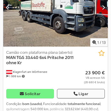
condicionado automático Guindaste Palfinger PK 11502 Quebra-
sol Luzes giratórias Dsdpjqi Ebrsfx Aixjck Alimentação de ar e
energia elétrica para operação de reboque Sujeito a erros e
alterações.
1
/
13
Camião com plataforma plana (aberto)
MAN TGS 33.440 6x4 Pritsche 2011
ohne Kr
23 900 €
Klagenfurt am Wörthersee
1 999 km
VB acresce IVA
(28 680 € bruto)
Solicitar
Ligar
Condição:
bom (usado)
, Funcionalidade:
totalmente funcional
,
quilometragem:
540 000 km
, potência:
323,62 kW (440,00 cv)
,