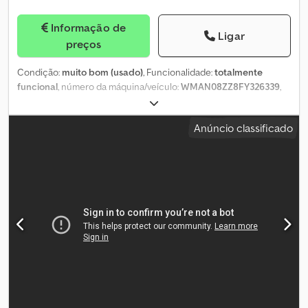
Informação de
Ligar
preços
Condição:
muito bom (usado)
, Funcionalidade:
totalmente
funcional
, número da máquina/veículo:
WMAN08ZZ8FY326339
,
quilometragem:
101 700 km
, potência:
213 kW (289,60 cv)
,
primeira matrícula:
03/2015
, tipo de combustível:
diesel
, peso em
Anúncio classificado
vazio:
15 500 kg
, peso total:
18 000 kg
, configuração de eixo:
4x2
,
combustível:
diesel
, cor:
amarelo
, tipo de engrenagem:
mecânico
, classe de emissão:
Euro 6
, suspensão:
aço-ar
, número
de lugares:
2
, Ano de fabrico:
2015
, horas de funcionamento:
5 770
h
, altura de elevação:
44 000 mm
, tipo de mastro:
telescópico
,
Equipamento:
ABS, Verificação de segurança UVV, ar
condicionado, bloqueio do diferencial, computador de bordo,
controlo de velocidade de cruzeiro, faróis adicionais, grua
,
LOCALIZAÇÃO: 73230 Kirchheim unter Teck Vários veículos
idênticos em estoque -- Böcker AK 44 / 400 sobre MAN TGM
18.290 4x2 BL Primeiro registro: 01.03.2025 Dcedpsztazrjfx Aixok
Número de identificação do veículo (VIN): WMAN08ZZ8FY326339
Documentos alemães + inspeção técnica (TÜV) -- CHASSI MAN