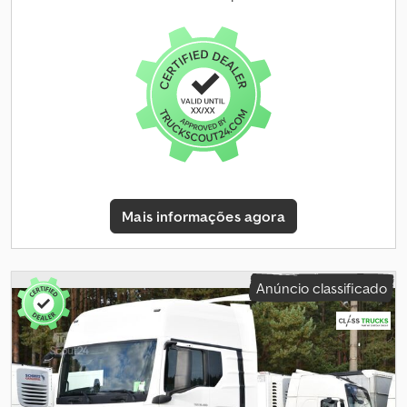
Equipamento:
direção assistida, histórico completo de
manutenção
, Características MAN EfficientCruise 3. Grande
volume da cabine com teto semi-alto GX. Bateria, 12 V, 230 Ah, 2
unidades, sem manutenção. Motor diesel MAN D2676 LFAY,
potência de 353 kW (480 cv), torque de 2.450 Nm, Euro 6e.
Programa de condução MAN TipMatic Efficiency Plus, sem
função de "kickdown". Assistente de travagem de emergência
avançado (EBA). Controlo de velocidade adaptativo – ACC.
Conforto do condutor Ar condicionado, Climatronic. Banco do
condutor confortável, com suspensão pneumática, apoio lombar
e ajuste dos ombros. Banco do passageiro confortável, com
Mais informações agora
suspensão pneumática. Cama superior, com estrutura de ripas.
Cama inferior, com estrutura de ripas. Aquecedor de água
adicional de 4 kW (aquecimento noturno). Frigorífico e gaveta, 1
unidade, zona central, traseira. Especificações técnicas
Anúncio classificado
Tacógrafo inteligente Continental VDO 4.1, versão 2 – requisito
legal a partir de 21.08.2023. Volante multifunções, ajustável em
altura e inclinação. Pneus do eixo dianteiro: 315/70 R22.5. Pneus
do eixo traseiro: 315/70 R22,5. Engate de quinta roda JOST JSK 37
C 2". Distância entre eixos principal: 3900 mm. Capacidade do
tanque de combustível: 580 l, lado esquerdo, alumínio.