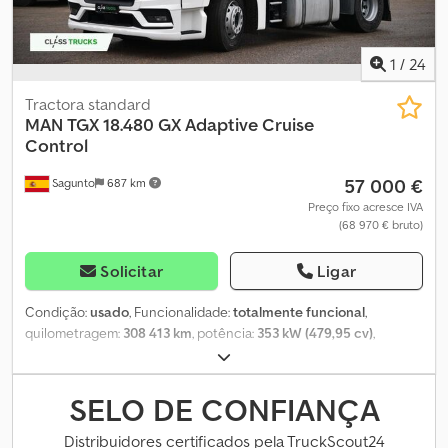
1
/
24
Tractora standard
MAN
TGX 18.480 GX Adaptive Cruise
Control
57 000 €
Sagunto
687 km
Preço fixo acresce IVA
(68 970 € bruto)
Solicitar
Ligar
Condição:
usado
, Funcionalidade:
totalmente funcional
,
quilometragem:
308 413 km
, potência:
353 kW (479,95 cv)
,
primeira matrícula:
02/2024
, tipo de combustível:
diesel
, peso
total:
8 088 kg
, configuração de eixo:
4x2
, distância entre eixos:
390 mm
, cor:
branco
, tipo de engrenagem:
automático
, classe de
SELO DE CONFIANÇA
emissão:
Euro 6
, Ano de fabrico:
2023
, número de cilindros:
6
,
cilindrada:
12 419 cm³
, posição do volante:
esquerdo
,
Distribuidores certificados pela TruckScout24