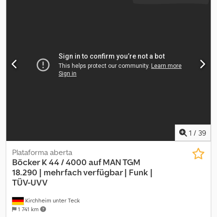
1
/
39
Plataforma aberta
Böcker K 44 / 4000 auf MAN TGM
18.290 |
mehrfach verfügbar | Funk |
TÜV-UVV
Kirchheim unter Teck
1 741 km