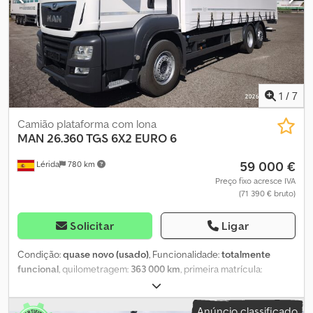
O veículo está disponível ao preço de compra imediata ou pode
Traseira direita, exterior – 13 mm
enviar a sua proposta e iniciar uma negociação.
1
/
7
Camião plataforma com lona
MAN
26.360 TGS 6X2 EURO 6
59 000 €
Lérida
780 km
Preço fixo acresce IVA
(71 390 € bruto)
Solicitar
Ligar
Condição:
quase novo (usado)
, Funcionalidade:
totalmente
funcional
, quilometragem:
363 000 km
, primeira matrícula:
04/2018
, tipo de combustível:
diesel
, peso em vazio:
11 100 kg
,
peso máximo de carga:
14 900 kg
, peso total:
26 000 kg
,
Anúncio classificado