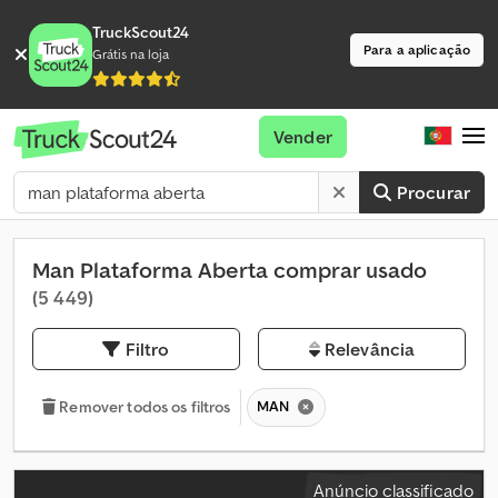
TruckScout24
Para a aplicação
Grátis na loja
Vender
Procurar
Man Plataforma Aberta comprar usado
(5 449)
Filtro
Relevância
MAN
Remover todos os filtros
Anúncio classificado