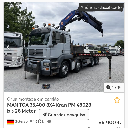
Máximo: / 19300 kg Dedpfezifdkox Afgskr 3,0 m / 12600 kg 3,90 m /
Anúncio classificado
10500 kg 4,40 m / 8150 kg 6,80 m / 5600 kg 8,80 m / 4120 kg 10,80
m / 3120 kg 12,30 m / 2460 kg 15,00 m / 1920 kg 17,20 m / 1560 kg
20,00 m / 1310 kg 22,00 m / 1140 kg Altura do gancho:
aproximadamente 26 metros Exportação / preço líquido: 65.900
euros Todas as informações sujeitas a alterações, erros e
omissões.
1
/
15
Grua montada em camião
MAN
TGA 35.400 8X4 Kran PM 48028
bis 26 Meter
Guardar pesquisa
65 900 €
Gütersloh
1 895 km