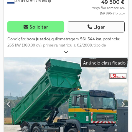
49 500 €
ANDELST
1 759 km
Preço fixo acresce IVA
(59 895 € bruto)
Solicitar
Ligar
Condição:
bom (usado)
, quilometragem:
561 544 km
, potência:
265 kW (360,30 cv)
, primeira matrícula:
02/2008
, tipo de
combustível:
diesel
, tamanho do pneu:
385/65 22.5
, configuração
de eixo:
6x4
, distância entre eixos:
4 200 mm
, combustível:
diesel
,
Anúncio classificado
cabina do condutor:
cabina-cama
, tipo de engrenagem:
mecânico
, classe de emissão:
Euro 4
, suspensão:
aço
, número de
lugares:
2
, comprimento total:
9 300 mm
, largura total:
2 550 mm
,
altura total:
3 750 mm
, carga admissível no eixo (eixo 1):
9 000 kg
,
carga máxima permitida por eixo (eixo 2):
10 000 kg
, carga máxima
admissível no eixo (eixo 3):
10 000 kg
, volume do espaço de carga:
12 m³
, Ano de fabrico:
2008
, Equipamento:
ABS, EBS (Sistema de
Travagem Electrónico), acoplamento de reboque, ar
condicionado, controlo de velocidade de cruzeiro, regulação
eléctrica dos vidros, sistema de navegação
, = Outras opções e
acessórios = - Eixos AP - Apoio de braço - Suspensão por feixe de
molas dianteira e traseira - Luzes intermitentes - Escotilha de