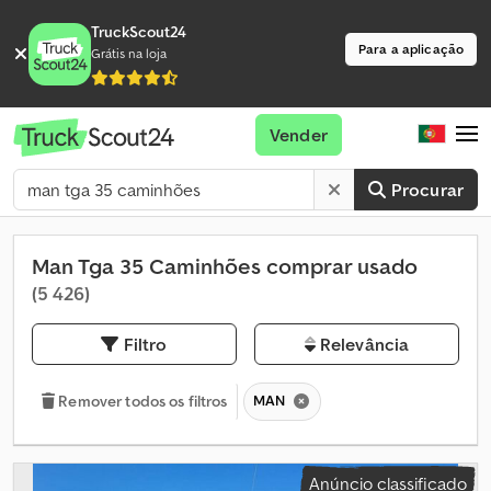
TruckScout24
Para a aplicação
Grátis na loja
Vender
Procurar
Man Tga 35 Caminhões comprar usado
(5 426)
Filtro
Relevância
MAN
Remover todos os filtros
Anúncio classificado