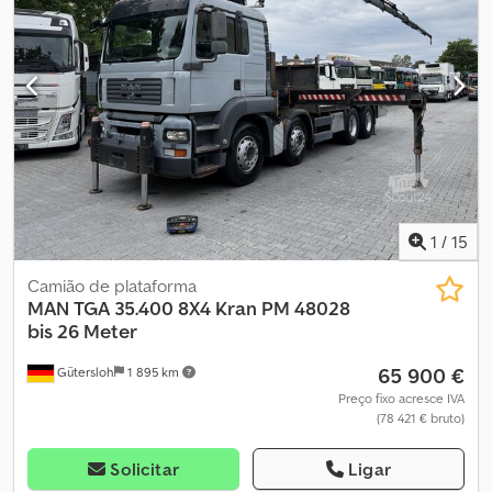
21.07.2006 – Quilometragem: 1.083.442 km (motor substituído
aproximadamente aos 400.000 km) – Número de eixos: 4 – Classe
de emissões: Euro 4 – Cabine: L – Transmissão: automática – Freio
de estacionamento: – Suspensão: lâminas e molas pneumáticas –
Eixo elevatório – Eixo direcional – Tipo de eixo: MAN – Freios: a
disco – Comprimento: 10300 mm – Largura: 2500 mm – Altura:
3200 mm Dedszidzujpfx Afgskr
1
/
15
Camião de plataforma
MAN
TGA 35.400 8X4 Kran PM 48028
bis 26 Meter
65 900 €
Gütersloh
1 895 km
Preço fixo acresce IVA
(78 421 € bruto)
Solicitar
Ligar