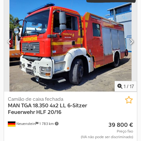
1
/
17
Camião de caixa fechada
MAN
TGA 18.350 4x2 LL 6-Sitzer
Feuerwehr HLF 20/16
39 800 €
Neuenstein
1 783 km
Preço fixo
(IVA não pode ser discriminado)