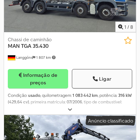
é excelente.
1
/
8
Chassi de caminhão
MAN
TGA 35.430
Langgöns
1 807 km
Informação de
Ligar
preços
Condição:
usado
, quilometragem:
1 083 442 km
, potência:
316 kW
(429,64 cv)
, primeira matrícula:
07/2006
, tipo de combustível:
diesel
, peso máximo de carga:
18 600 kg
, peso total:
32 000 kg
,
configuração de eixo:
3 eixos
, cor:
branco
, cabina do condutor:
Anúncio classificado
outro
, tipo de engrenagem:
automático
, classe de emissão:
Euro
4
, suspensão:
aço-ar
, número de lugares:
2
, Equipamento:
ABS
,
Fabricante: MAN – Tipo/Modelo: TGA 35.430 – Primeira matrícula: