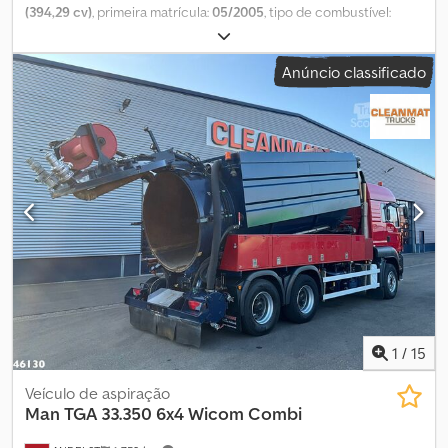
(394,29 cv)
, primeira matrícula:
05/2005
, tipo de combustível:
diesel
, peso total:
32 000 kg
, configuração de eixo:
3 eixos
, tipo de
engrenagem:
automático
, classe de emissão:
Euro 3
, Ano de
Anúncio classificado
fabrico:
2005
,
1
/
15
Veículo de aspiração
Man
TGA 33.350 6x4 Wicom Combi