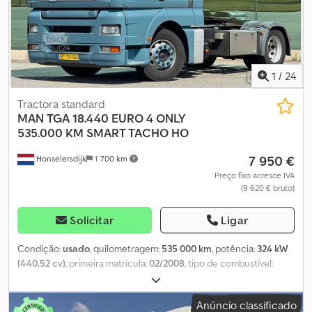
autorizado). Placas de 5, 15 e 30 dias, bem como placas austríacas
de 15 dias, disponíveis. Reservas de veículos somente via e-mail.
Reservas verbais não têm validade. Sujeito a alterações, erros e
venda prévia. INFORMAÇÕES LEGAIS: Este anúncio não constitui
uma oferta vinculativa nos termos do §145 BGB. Todas as
1
/
24
informações são fornecidas sem garantia ou características
asseguradas.
Tractora standard
MAN
TGA 18.440 EURO 4 ONLY
535.000 KM SMART TACHO HO
7 950 €
Honselersdijk
1 700 km
Preço fixo acresce IVA
(9 620 € bruto)
Solicitar
Ligar
Condição:
usado
, quilometragem:
535 000 km
, potência:
324 kW
(440,52 cv)
, primeira matrícula:
02/2008
, tipo de combustível:
diesel
, peso total:
19 000 kg
, configuração de eixo:
2 eixos
,
próxima inspeção (TÜV):
02/2027
, cor:
azul
, tipo de engrenagem:
Anúncio classificado
automático
, classe de emissão:
Euro 4
, Ano de fabrico:
2008
,