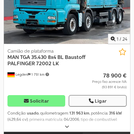
1
/
24
Camião de plataforma
MAN
TGA 35.430 8x4 BL Baustoff
PALFINGER 72002 LK
78 900 €
Legden
1 751 km
Preço fixo acresce IVA
(93 891 € bruto)
Solicitar
Ligar
Condição:
usado
, quilometragem:
131 963 km
, potência:
316 kW
(429,64 cv)
, primeira matrícula:
04/2006
, tipo de combustível:
diesel
, peso total:
35 000 kg
, configuração de eixo:
3 eixos
,
próxima inspeção (TÜV):
04/2026
, cor:
azul
, tipo de engrenagem: