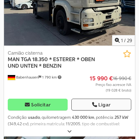
1
/
29
Camião cisterna
MAN
TGA 18.350 * ESTERER * OBEN
UND UNTEN * BENZIN
15 990 €
Babenhausen
1 790 km
16 990 €
Preço fixo acresce IVA
(19 028 € bruto)
Solicitar
Ligar
Condição:
usado
, quilometragem:
430 000 km
, potência:
257 kW
(349,42 cv)
, primeira matrícula:
11/2005
, tipo de combustível:
diesel
, peso total:
18 000 kg
, configuração de eixo:
2 eixos
, cor:
bege
, tipo de engrenagem:
mecânico
, classe de emissão:
Euro 4
,