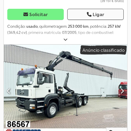
(39 151 € bruto)
Solicitar
Ligar
Condição:
usado
, quilometragem:
253 000 km
, potência:
257 kW
(349,42 cv)
, primeira matrícula:
07/2005
, tipo de combustível:
diesel
, peso em vazio:
13 300 kg
, peso máximo de carga:
12 700 kg
,
peso total:
26 000 kg
, tamanho do pneu:
315 / 80 R 22,5
,
Anúncio classificado
configuração de eixo:
6x4
, distância entre eixos:
3 600 mm
,
travões:
acelerador constante
, cor:
amarelo
, cabina do condutor:
cabina diurna
, tipo de engrenagem:
mecânico
, classe de
emissão:
Euro 3
, suspensão:
aço
, número de lugares:
2
,
comprimento do espaço de carga:
5 100 mm
, largura do espaço
de carga:
2 340 mm
, altura do espaço de carga:
800 mm
,
Equipamento:
ABS, baixo nível de ruído, bloqueio do diferencial,
cabina, controlo de velocidade de cruzeiro
, Localização do
veículo: Bélgica 1, carroceria de aço, conversão para casa, 1
assento pneumático, janela traseira, espelhos elétricos, espelhos
aquecidos, vidro elétrico esquerdo, vidro elétrico direito, rádio,
controle de cruzeiro, transmissão manual de 16 marchas, ABS
(sistema de freio antibloqueio), freio motor contínuo,
escapamento elevado, bloqueio do diferencial, giroflex,