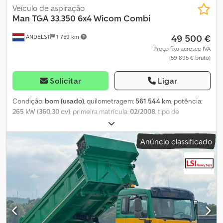
Veículo de aspiração
Man
TGA 33.350 6x4 Wicom Combi
49 500 €
ANDELST
1 759 km
Preço fixo acresce IVA
(59 895 € bruto)
Solicitar
Ligar
Condição:
bom (usado)
, quilometragem:
561 544 km
, potência:
265 kW (360,30 cv)
, primeira matrícula:
02/2008
, tipo de
combustível:
diesel
, tamanho do pneu:
385/65 22.5
, configuração
de eixo:
6x4
, distância entre eixos:
4 200 mm
, combustível:
diesel
,
Anúncio classificado
cabina do condutor:
cabina-cama
, tipo de engrenagem:
mecânico
, classe de emissão:
Euro 4
, suspensão:
aço
, número de
lugares:
2
, comprimento total:
9 300 mm
, largura total:
2 550 mm
,
altura total:
3 750 mm
, carga admissível no eixo (eixo 1):
9 000 kg
,
carga máxima permitida por eixo (eixo 2):
10 000 kg
, carga máxima
admissível no eixo (eixo 3):
10 000 kg
, volume do espaço de carga:
12 m³
, Ano de fabrico:
2008
, Equipamento:
ABS, EBS (Sistema de
Travagem Electrónico), acoplamento de reboque, ar