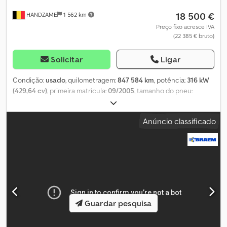
18 500 €
HANDZAME
1 562 km
Preço fixo acresce IVA
(22 385 € bruto)
Solicitar
Ligar
Condição:
usado
, quilometragem:
847 584 km
, potência:
316 kW
(429,64 cv)
, primeira matrícula:
09/2005
, tamanho do pneu:
385/65/r22,5
, configuração de eixo:
6x4
, distância entre eixos:
3 900 mm
, cor:
branco
, cabina do condutor:
cabina-cama
, tipo
Anúncio classificado
de engrenagem:
automático
, classe de emissão:
Euro 3
,
suspensão:
aço
, Ano de fabrico:
2005
, Equipamento:
acoplamento de reboque, ar condicionado, regulação
eléctrica dos vidros
, Suspensão: de feixe de molas Tamanho do
pneu dianteiro: 385/65/r22,5 Eixo traseiro 1: medida do pneu:
315/80/r22,5; rodagem dupla Eixo traseiro 2: medida do pneu:
315/80/r22,5; rodagem dupla Tração: roda Número de cilindros: 6
Dedpsxx Tfbsfx Ah Heck Peso bruto total: 26.000 kg Marca do
Guardar pesquisa
motor: MAN Marca da carroçaria: ANG = Outras opções e
acessórios = - PTO