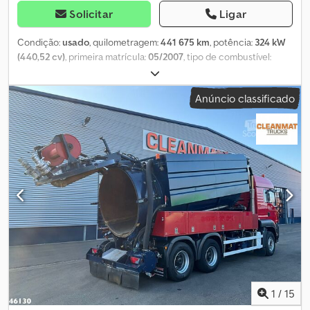
Solicitar
Ligar
Condição:
usado
, quilometragem:
441 675 km
, potência:
324 kW
(440,52 cv)
, primeira matrícula:
05/2007
, tipo de combustível:
diesel
, tamanho do pneu:
385/65r22,5
, configuração de eixo:
6x4
,
distância entre eixos:
3 950 mm
, combustível:
diesel
, cor:
branco
,
Anúncio classificado
tipo de engrenagem:
mecânico
, classe de emissão:
Euro 3
,
suspensão:
aço
, comprimento do espaço de carga:
5 300 mm
,
largura do espaço de carga:
2 360 mm
, altura do espaço de carga:
600 mm
, Ano de fabrico:
2007
, Equipamento:
acoplamento de
reboque, grua, regulação eléctrica dos vidros
, Informações
técnicas Número de cilindros: 6 Trem de força Tração: Rodas
Marca do motor: MAN Configuração dos eixos Suspensão: Mola
de lâmina Tamanho do pneu dianteiro: 385/65r22,5 Eixo traseiro 1:
Tamanho do pneu: 315/80r22,5; Rodagem dupla Eixo traseiro 2:
Tamanho do pneu: 315/80r22,5; Rodagem dupla Pesos Peso vazio:
14.980 kg Carga útil: 11.020 kg PBT: 26.000 kg Funcional Mastro:
Telescópico (3 partes) Marca da carroçaria: ATLAS 240.2E
Dodpfxjyh Nq De Ah Hock = Outras opções e acessórios = - TDP
1
/
15