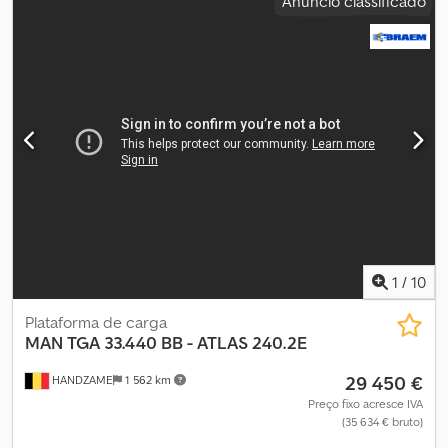
Anúncio classificado
AQUECIMENTO AUXILIAR HISTÓRICO DE MANUTENÇÃO
COMPLETO Dcedpoydawisfx Ah Hek
1
/
10
Plataforma de carga
MAN
TGA 33.440 BB - ATLAS 240.2E
29 450 €
HANDZAME
1 562 km
Preço fixo acresce IVA
(35 634 € bruto)