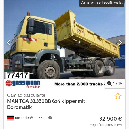
Anúncio classificado
elétricos, rádio Dedpfxozbufce Ah Heck Equipamento: Betoneira
Cifa RY 1100, 10 m³ Tampa Ekos Horas de trabalho: não disponível
Acionada por motor auxiliar PBT: 33 toneladas Pneus: 1º eixo 30%,
2º eixo 30%, 3º eixo 30% Quilometragem: 309.858 km Primeiro
registo: 02-05-2007
1
/
15
Camião basculante
MAN
TGA 33.350BB 6x4 Kipper mit
Bordmatik
32 900 €
Bovenden
1 952 km
Preço fixo acresce IVA