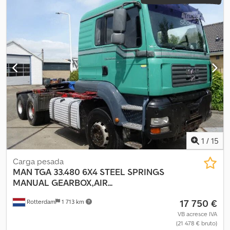
1
/
15
Carga pesada
MAN
TGA 33.480 6X4 STEEL SPRINGS
MANUAL GEARBOX,AIR...
17 750 €
Rotterdam
1 713 km
VB acresce IVA
(21 478 € bruto)