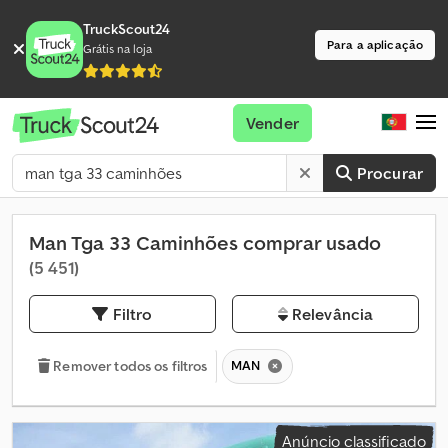
TruckScout24
Para a aplicação
Grátis na loja
Vender
Procurar
Man Tga 33 Caminhões comprar usado
(5 451)
Filtro
Relevância
MAN
Remover todos os filtros
Anúncio classificado