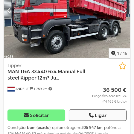
elevado * Nº de série: 16605299 * Suspensão totalmente por
feixe de molas * Caixa de câmbio manual * 1 x cama * Engate de
reboque * Retarder * VIN: WMAH26ZZ57M462481 * Nº do motor:
D2066LF01 * Kw: 316 * Euro 3 * Cilindrada: 10.518 ccm * Peso
próprio: 14.410 kg * Capacidade de carga útil: 11.515 kg * Peso total:
26.000 kg * Distância entre eixos: 4.800 / 1.400 mm *
Comprimento interno da carroçaria: 6,40 m * Largura interna da
carroçaria: 2,50 m * Altura interna da carroçaria: 0,90 m * Pneus:
315 / 80 R 22,5 Todas as informações sem garantia.
1
/
15
Tipper
MAN
TGA 33.440 6x4 Manual Full
steel Kipper 12m³ Ju...
36 500 €
ANDELST
1 759 km
Preço fixo acresce IVA
(44 165 € bruto)
Solicitar
Ligar
Condição:
bom (usado)
, quilometragem:
205 947 km
, potência:
324 kW (440,52 cv)
, primeira matrícula:
04/2007
, tipo de