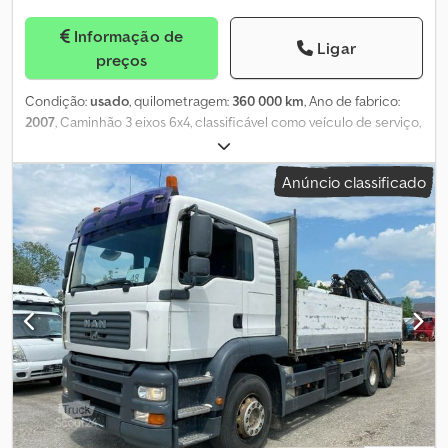
Informação de
Ligar
preços
Condição:
usado
, quilometragem:
360 000 km
, Ano de fabrico:
2007
, Caminhão 3 eixos 6x4, classificável como veículo de serviço,
equipado com carroçaria basculante trilateral marca Colombo
com laterais de abertura hidráulica, lona de
Anúncio classificado
cobertura/descobertura, câmbio manual, rebocável. Djdpfx Ajy
Tyawsh Heck