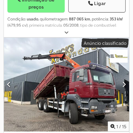
Ligar
preços
Condição:
usado
, quilometragem:
887 065 km
, potência:
353 kW
(479,95 cv)
, primeira matrícula:
05/2008
, tipo de combustível:
diesel
, configuração de eixo:
6x4
, travões:
travão de motor
,
classe de emissão:
Euro 4
, suspensão:
aço-ar
, Ano de fabrico:
Anúncio classificado
2008
, MAN TGA 33.480 ano 2008, 887.065 km, EURO 4, sistema
hidráulico, transmissão manual, suspensão pneumática. Djdpoqd
Ripsfx Ah Hock
1
/
15