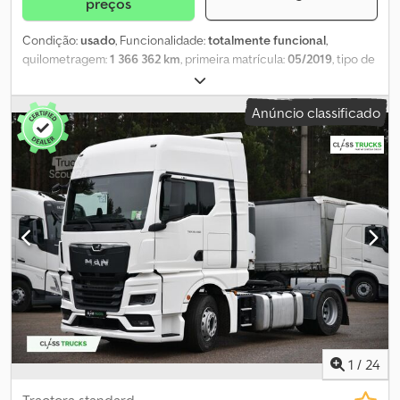
preços
Condição:
usado
, Funcionalidade:
totalmente funcional
,
quilometragem:
1 366 362 km
, primeira matrícula:
05/2019
, tipo de
combustível:
diesel
, número de lugares:
72
, classe de emissão:
Euro 6
, cor:
azul
, tamanho do pneu:
315/80 R22.5
, Ano de fabrico:
Anúncio classificado
2019
, número da máquina/veículo:
WMARR4ZZ7JC024384
,
Equipamento:
ABS, ar condicionado, casa de banho, controlo
de velocidade de cruzeiro
, Informa-se que os documentos do
veículo são espanhóis. Em caso de venda em Itália, a
nacionalização e o registo ficam a cargo do cliente comprador.
Cjdpfsynmafox Ag Serf O veículo está disponível ao preço de
Compra Imediata ou é possível enviar a sua proposta e iniciar uma
negociação.
1
/
24
Tractora standard