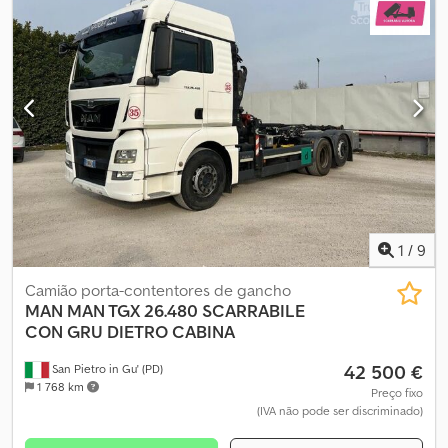
1
/
9
Camião porta-contentores de gancho
MAN
MAN TGX 26.480 SCARRABILE
CON GRU DIETRO CABINA
42 500 €
San Pietro in Gu' (PD)
1 768 km
Preço fixo
(IVA não pode ser discriminado)