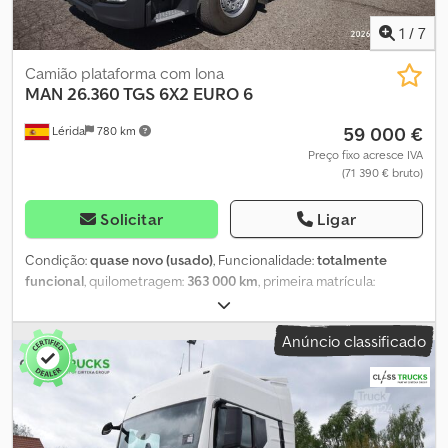
1
/
7
Camião plataforma com lona
MAN
26.360 TGS 6X2 EURO 6
59 000 €
Lérida
780 km
Preço fixo acresce IVA
(71 390 € bruto)
Solicitar
Ligar
Condição:
quase novo (usado)
, Funcionalidade:
totalmente
funcional
, quilometragem:
363 000 km
, primeira matrícula:
04/2018
, tipo de combustível:
diesel
, peso em vazio:
11 100 kg
,
peso máximo de carga:
14 900 kg
, peso total:
26 000 kg
,
Anúncio classificado
configuração de eixo:
6x2
, distância entre eixos:
4 800 mm
,
distância entre eixos:
1 350 mm
, combustível:
diesel
, eficiência
energética:
C
, capacidade do tanque de combustível:
400 l
,
travões:
travão de motor
, cor:
bege
, cabina do condutor:
cabina
diurna
, tipo de engrenagem:
automático
, suspensão:
ar
, número