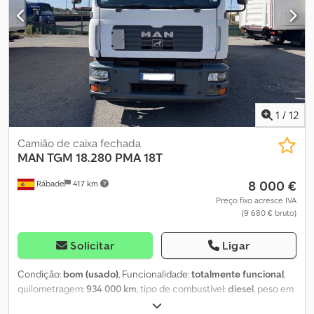
direita interior – 14 mm Traseira direita exterior – 13 mm
1
/
12
Camião de caixa fechada
MAN
TGM 18.280 PMA 18T
8 000 €
Rábade
417 km
Preço fixo acresce IVA
(9 680 € bruto)
Solicitar
Ligar
Condição:
bom (usado)
, Funcionalidade:
totalmente funcional
,
quilometragem:
934 000 km
, tipo de combustível:
diesel
, peso em
vazio:
8 500 kg
, peso total:
18 500 kg
, configuração de eixo:
2