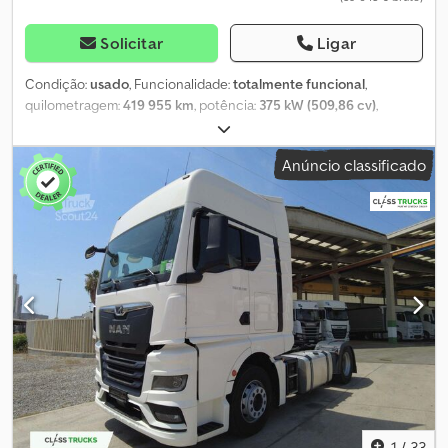
Solicitar
Ligar
Condição:
usado
, Funcionalidade:
totalmente funcional
,
quilometragem:
419 955 km
, potência:
375 kW (509,86 cv)
,
primeira matrícula:
01/2023
, tipo de combustível:
diesel
, peso total:
8 088 kg
, configuração de eixo:
4x2
, distância entre eixos:
390
Anúncio classificado
mm
, cor:
branco
, tipo de engrenagem:
automático
, classe de
emissão:
Euro 6
, Ano de fabrico:
2023
, número de cilindros:
6
,
cilindrada:
12 419 cm³
, posição do volante:
esquerdo
,
Equipamento:
direção assistida, histórico completo de
manutenção
, Características MAN EfficientCruise 3 Grande
capacidade da cabine com teto alto GX Bateria, 12 V, 210 Ah, 2
unidades, sem manutenção Motor diesel MAN D2676 LFAF, 375 kW
(510 cv) de potência, 2.600 Nm de torque, Euro 6e MAN TipMatic
12.26 DD MAN TipMatic 12.26 DD Assistente de travagem de
emergência avançado (EBA) Conforto do condutor Ar
condicionado, Climatronic Banco do condutor confortável, com
suspensão pneumática, apoio lombar e ajuste dos ombros Banco
do condutor confortável, com suspensão pneumática, apoio
lombar e ajuste dos ombros Cama superior, com estrutura de
1
/
33