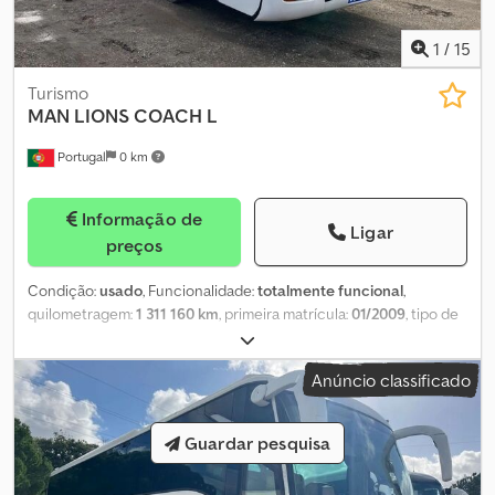
1
/
15
Turismo
MAN
LIONS COACH L
Portugal
0 km
Informação de
Ligar
preços
Condição:
usado
, Funcionalidade:
totalmente funcional
,
quilometragem:
1 311 160 km
, primeira matrícula:
01/2009
, tipo de
combustível:
diesel
, número de lugares:
56
, classe de emissão:
Euro 4
, cor:
branco
, tamanho do pneu:
295/80R225
, Ano de
Anúncio classificado
fabrico:
2009
, número da máquina/veículo:
NMAR08ZZ65T007301
, Equipamento:
ABS, ar condicionado,
controlo de velocidade de cruzeiro, cozinha a bordo
, Banco do
Guardar pesquisa
condutor não funcional. Suspensão não operacional. Presença
de forte oxidação. Decalques gráficos presentes. Câmara de ré