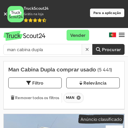
TruckScout24
Para a aplicação
Grátis na loja
Vender
Procurar
Man Cabina Dupla comprar usado
(5 441)
Filtro
Relevância
MAN
Remover todos os filtros
Anúncio classificado