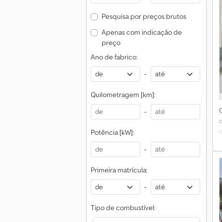
Pesquisa por preços brutos
Apenas com indicação de
preço
Ano de fabrico:
-
Quilometragem [km]:
-
e
Potência [kW]:
-
Primeira matrícula:
-
k
Tipo de combustível: