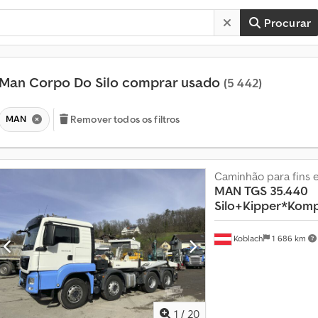
Procurar
Man Corpo Do Silo comprar usado
(5 442)
MAN
Remover todos os filtros
Caminhão para fins e
MAN
TGS 35.440
Silo+Kipper*Komp
Koblach
1 686 km
M
a
i
s
d
1
/
20