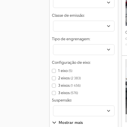
Classe de emissão:
Tipo de engrenagem:
Configuração de eixo:
1 eixo
(5)
t
2 eixos
(2 383)
T
3 eixos
(1 456)
3 eixos
(576)
Suspensão:
Mostrar mais