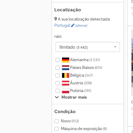
Localização
A sua localização detectada:
Portugal
(alterar)
T
raio:
Ilimitado
(5 442)
Alemanha
(3 531)
Países Baixos
(674)
Bélgica
(347)
Áustria
(309)
Polónia
(191)
Mostrar mais
Condição
f
Novo
(512)
Máquina de exposição
(8)