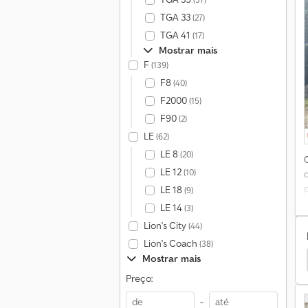
TGA 33
(27)
TGA 41
(17)
Mostrar mais
F
(139)
F8
(40)
F2000
(15)
F90
(2)
LE
(62)
LE 8
(20)
LE 12
(10)
LE 18
(9)
LE 14
(3)
Lion's City
(44)
Lion's Coach
(38)
a
Mostrar mais
actoras
Renault Premium
Scania Corpo Do Silo
e
Preço:
-