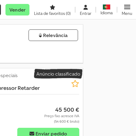
Vender
Idioma
Lista de favoritos
(0)
Entrar
Menu
Relevância
Anúncio classificado
speciais
ressor Retarder
45 500 €
Preço fixo acresce IVA
(54 600 € bruto)
Enviar pedido