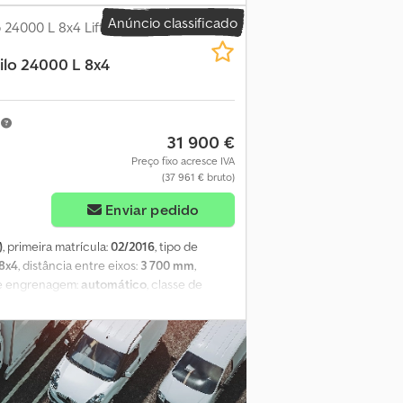
2019 * 2 unidades em stock *
Anúncio classificado
 automática * Retarder * Eixo direcional
 24000 L 8x4 Lift+Lenk
 vídeos via WhatsApp * Informação sujeita a
ilo 24000 L 8x4
m
31 900 €
Preço fixo acresce IVA
(37 961 € bruto)
Enviar pedido
)
, primeira matrícula:
02/2016
, tipo de
8x4
, distância entre eixos:
3 700 mm
,
de engrenagem:
automático
, classe de
2 550 mm
, altura total:
3 900 mm
, volume
uecedor de assento, ar condicionado,
e cruzeiro, direção assistida, espelho
ctrica dos vidros
, = Opções e acessórios
or de CD - Tacógrafo - Visor = Mais
es técnicas Capacidade do motor: 12.420 cc