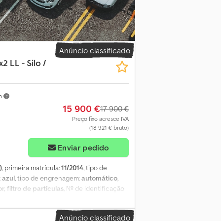
 dos pneus: 385/65R22,5 Eixo 2: Tamanho
manho dos pneus: 385/65R22,5 Pesos Peso
Número de leitos: 2 Dcedpfx Aszq Sf Reivsk
Anúncio classificado
2 LL - Silo /
m
15 900 €
17 900 €
Preço fixo acresce IVA
(18 921 € bruto)
Enviar pedido
)
, primeira matrícula:
11/2014
, tipo de
:
azul
, tipo de engrenagem:
automático
,
 filtro de partículas
, Nº de identificação
OU ESTRUTURA DE LONA E PLATAFORMA
ncida - Inspeção de segurança (SP) até
Anúncio classificado
tor de 3 estágios, tacógrafo digital Ar-