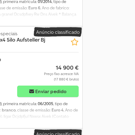
)
, primeira matrícula:
01/2014
, tipo de
asse de emissão:
Euro 6
, Ano de fabrico:
 a granel Dcsdpfxey Rw Dns Aivek * Balança
000 L * Peso bruto autorizado: 26.000 kg *
ros Tem perguntas? Contacte-nos para um
Anúncio classificado
 Compra líquida para empresas da UE com
speciais
4 Silo Aufsteller Bj
anciamento. Tratamento de todas as
o. Transporte até ao porto. Todos os
 legal de 19%.
14 900 €
Preço fixo acresce IVA
(17 880 € bruto)
Enviar pedido
)
, primeira matrícula:
06/2005
, tipo de
r:
branco
, classe de emissão:
Euro 4
, Ano de
el.: ligar Dcjdpfjul Nxwsx Aivek (Contato ·
ckinger 500 G 6, faróis de trabalho (2) no
 2 janelas traseiras, vidros escurecidos,
Anúncio classificado