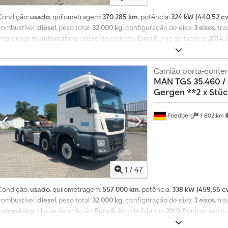
e
1
Condição:
usado
, quilometragem:
370 285 km
, potência:
324 kW (440,52 cv
4
combustível:
diesel
, peso total:
32 000 kg
, configuração de eixo:
3 eixos
, tr
0
engrenagem:
automático
, classe de emissão:
Euro 6
, Ano de fabrico:
2014
,
estacionário, ar condicionado, filtro de partículas, programa eletrónico 
0
navegação
, * MAN TGS 35.440 * Basculante silo * Compressor * Tração 8x
0
Euro 6 Dcodpozp S Aysfx Aivok * Ano de fabricação 2014 * Quilometragem 
Camião porta-conte
MAN
TGS 35.460 / 8
0
WMA41SZZ8EM650872 * Horário de funcionamento: seg a sex 07:30-12:00, 13:0
Gergen **2 x Stü
p
el/Whatsapp/Viber: Alexandar Ilic * Tel/Whatsapp/Viber Inglês: Mladen Ilic
e
d
Friedberg
1 802 km
i
d
o
s
d
1
/
47
e
c
Condição:
usado
, quilometragem:
557 000 km
, potência:
338 kW (459,55 c
o
combustível:
diesel
, peso total:
32 000 kg
, configuração de eixo:
3 eixos
, tr
m
automático
, classe de emissão:
Euro 6
, Ano de fabrico:
2019
, Equipamento:
p
condicionado, filtro de partículas, programa eletrónico de estabilidade