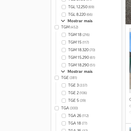
TGL 12.250
(69)
TGL 8.220
(66)
Mostrar mais
TGM
(452)
TGM 18
(216)
TGM 15
(117)
TGM 18.320
(70)
TGM 15.290
(61)
TGM 18.290
(51)
Mostrar mais
TGE
(381)
TGE 3
(337)
TGE 2
(106)
TGE 5
(39)
TGA
(300)
TGA 26
(112)
TGA 18
(77)
TGA 35
(37)