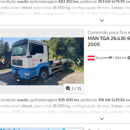
Condição:
usado
, quilometragem:
683 350 km
, potência:
353 kW (479,95 cv
combustível:
diesel
, peso total:
26 000 kg
, configuração de eixo:
3 eixos
, cl
2014
, Equipamento:
ABS, compressor
, * MAN TGX 26.480 * Silo * Materiais
* Superestrutura Feldbinder * Ano de fabrico: 1997 * Capacidade total: 30.
ara: 11.785 kg * Carga útil: 14.215 kg * Disponível de imediato * Salvo er
aconselhamento rápido, também diretamente pelo WhatsApp: Oferecemos:
Caminhão para fins e
MAN
TGA 26.430 6x
número de IVA, bem como para clientes de países terceiros. Leasing e fin
2005
formalidades aduaneiras. Emissão de matrículas temporárias e de exportaçã
preços nos anúncios da Kleinanzeigen são preços brutos e já incluem o IVA
St.Lorenz
1 964 km
1
/
15
Condição:
usado
, quilometragem:
935 000 km
, potência:
316 kW (429,64 cv
combustível:
diesel
, peso total:
26 000 kg
, configuração de eixo:
3 eixos
, co
abrico:
2005
, Equipamento:
ABS, ar condicionado, sofreu um acidente
, T
Telefone · Celular · WhatsApp) Equipamento especial: Engate de reboque: Ro
teto da cabine, interruptor mecânico de desconexão da bateria, cabine: com