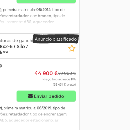
)
, primeira matrícula:
06/2014
, tipo de
avões:
retardador
, cor:
branco
, tipo de
 Equipamento:
ABS, aquecedor
de estabilidade (ESP), sistema de
4 * Suspensão de mola e ar * Retarder *
Anúncio classificado
370.285 * Ar-condicionado *
ntores de gancho
x2-6 / Silo /
0-18:00, sábado 07:30-17:00. * E-mail: *
ck**
44 900 €
49 900 €
Preço fixo acresce IVA
(53 431 € bruto)
Enviar pedido
v)
, primeira matrícula:
06/2019
, tipo de
avões:
retardador
, tipo de engrenagem:
ABS, aquecedor estacionário, ar
 (ESP), sistema de navegação
, * MAN TGS