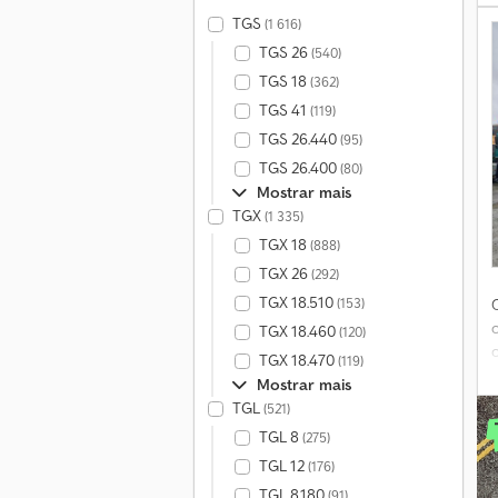
TGS
(1 616)
TGS 26
(540)
TGS 18
(362)
TGS 41
(119)
TGS 26.440
(95)
TGS 26.400
(80)
Mostrar mais
TGX
(1 335)
TGX 18
(888)
TGX 26
(292)
TGX 18.510
(153)
TGX 18.460
(120)
TGX 18.470
(119)
Mostrar mais
TGL
(521)
TGL 8
(275)
TGL 12
(176)
a
TGL 8.180
(91)